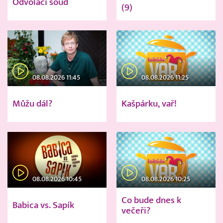
Odvolací soud
(9)
08.08.2026 11:45
08.08.2026 11:25
Můžu dál?
Kašpárku, vař!
08.08.2026 10:45
08.08.2026 10:25
Co bude dnes k
Babica vs. Sapík
večeři?