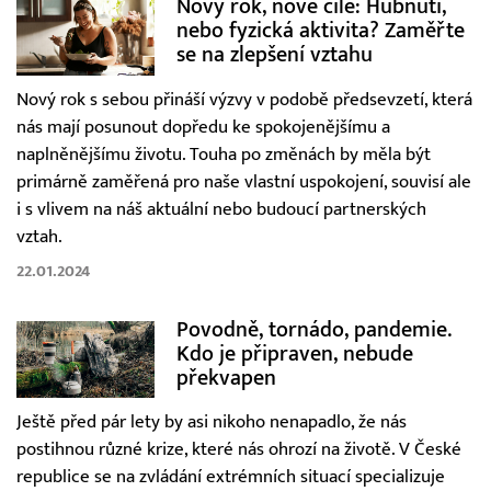
Nový rok, nové cíle: Hubnutí,
nebo fyzická aktivita? Zaměřte
se na zlepšení vztahu
Nový rok s sebou přináší výzvy v podobě předsevzetí, která
nás mají posunout dopředu ke spokojenějšímu a
naplněnějšímu životu. Touha po změnách by měla být
primárně zaměřená pro naše vlastní uspokojení, souvisí ale
i s vlivem na náš aktuální nebo budoucí partnerských
vztah.
22.01.2024
Povodně, tornádo, pandemie.
Kdo je připraven, nebude
překvapen
Ještě před pár lety by asi nikoho nenapadlo, že nás
postihnou různé krize, které nás ohrozí na životě. V České
republice se na zvládání extrémních situací specializuje