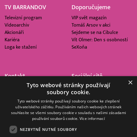
TV BARRANDOV
Doporučujeme
Televizní program
VIP svět magazín
Videoarchiv
Tomáš Arsov v akci
Akcionáři
Sejdeme se na Cibulce
Kariéra
Vít Olmer: Den s osobností
Loga ke stažení
SeXoňa
Kontakt
Sociální sítě
×
Tyto webové stránky používají
Barrandov Televizní Studio,
soubory cookie.
a.s.
Kříženeckého nám. 322
Tyto webové stránky používají soubory cookie ke zlepšení
uživatelského zážitku. Používáním našich webových stránek
152 00 Praha 5
souhlasíte se všemi soubory cookie v souladu s našimi zásadami
IČ 416 93 311
používání souborů cookie.
Více informací
dotazy@barrandov.tv
NEZBYTNĚ NUTNÉ SOUBORY