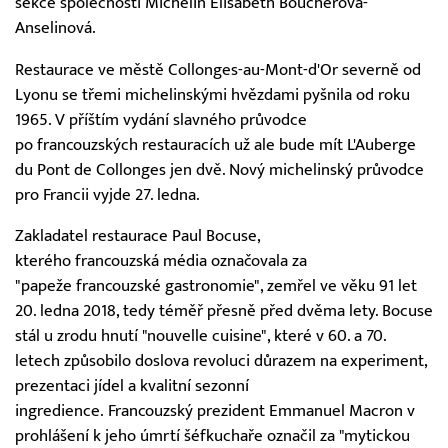
sekce společnosti Michelin Elisabeth Boucherová-
Anselinová.
Restaurace ve městě Collonges-au-Mont-d'Or severně od
Lyonu se třemi michelinskými hvězdami pyšnila od roku
1965. V příštím vydání slavného průvodce
po francouzských restauracích už ale bude mít L'Auberge
du Pont de Collonges jen dvě. Nový michelinský průvodce
pro Francii vyjde 27. ledna.
Zakladatel restaurace Paul Bocuse,
kterého francouzská média označovala za
"papeže francouzské gastronomie", zemřel ve věku 91 let
20. ledna 2018, tedy téměř přesně před dvěma lety. Bocuse
stál u zrodu hnutí "nouvelle cuisine", které v 60. a 70.
letech způsobilo doslova revoluci důrazem na experiment,
prezentaci jídel a kvalitní sezonní
ingredience. Francouzský prezident Emmanuel Macron v
prohlášení k jeho úmrtí šéfkuchaře označil za "mytickou