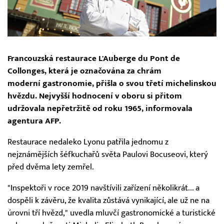
Francouzská restaurace L'Auberge du Pont de
Collonges, která je označována za chrám
moderní gastronomie, přišla o svou třetí michelinskou
hvězdu.
Nejvyšší hodnocení v oboru si přitom
udržovala nepřetržitě od roku 1965, informovala
agentura AFP.
Restaurace nedaleko Lyonu patřila jednomu z
nejznámějších šéfkuchařů světa Paulovi Bocuseovi, který
před dvěma lety zemřel.
"Inspektoři v roce 2019 navštívili zařízení několikrát... a
dospěli k závěru, že kvalita zůstává vynikající, ale už ne na
úrovni tří hvězd," uvedla mluvčí gastronomické a turistické