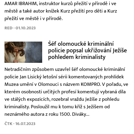
AMAR IBRAHIM, instruktor kurzů přežití v přírodě i ve
městě a také autor knížek Kurz přežití pro děti a Kurz
přežití ve městě i v přírodě.
RED - 01.10.2023
Šéf olomoucké kriminální
policie popsal ukřižování Ježíše
pohledem kriminalisty
Netradičním způsobem uzavřel šéf olomoucké kriminální
policie Jan Lisický letošní sérii komentovaných prohlídek
Muzea umění v Olomouci s názvem KOMPRO. V pořadu, ve
kterém osobnosti určitých profesí komentují vybraná díla
ve stálých expozicích, rozebral vraždu Ježíše z pohledu
kriminalisty. Posloužil mu k tomu kříž s Ježíšem od
neznámého autora z roku 1500. Diváky...
ČTK - 16.07.2023