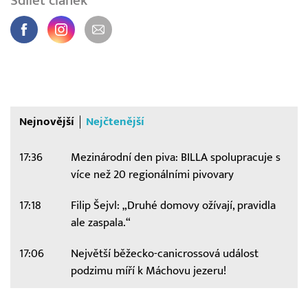
Sdílet článek
Nejnovější
Nejčtenější
17:36
Mezinárodní den piva: BILLA spolupracuje s
více než 20 regionálními pivovary
17:18
Filip Šejvl: „Druhé domovy ožívají, pravidla
ale zaspala.“
17:06
Největší běžecko-canicrossová událost
podzimu míří k Máchovu jezeru!