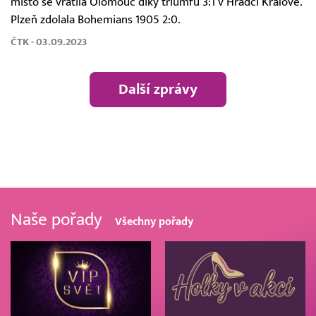
místo se vrátila Olomouc díky triumfu 3:1 v Hradci Králové.
Plzeň zdolala Bohemians 1905 2:0.
ČTK - 03.09.2023
Další zprávy
Naše pořady
Všechny pořady