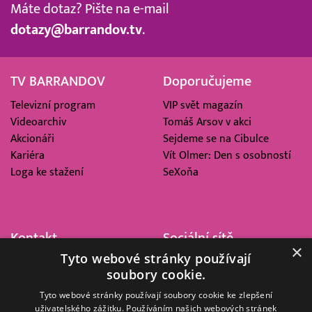
Máte dotaz? Pište na e-mail
dotazy@barrandov.tv
.
TV BARRANDOV
Doporučujeme
Televizní program
VIP svět magazín
Videoarchiv
Tomáš Arsov v akci
Akcionáři
Sejdeme se na Cibulce
Kariéra
Vít Olmer: Den s osobností
Loga ke stažení
SeXoňa
Kontakt
Sociální sítě
×
Tyto webové stránky používají
Barrandov Televizní Studio,
soubory cookie.
a.s.
Kříženeckého nám. 322
Tyto webové stránky používají soubory cookie ke zlepšení
uživatelského zážitku. Používáním našich webových stránek