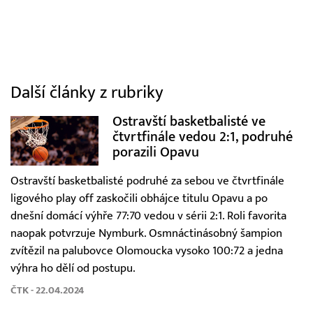
Další články z rubriky
Ostravští basketbalisté ve
čtvrtfinále vedou 2:1, podruhé
porazili Opavu
Ostravští basketbalisté podruhé za sebou ve čtvrtfinále
ligového play off zaskočili obhájce titulu Opavu a po
dnešní domácí výhře 77:70 vedou v sérii 2:1. Roli favorita
naopak potvrzuje Nymburk. Osmnáctinásobný šampion
zvítězil na palubovce Olomoucka vysoko 100:72 a jedna
výhra ho dělí od postupu.
ČTK - 22.04.2024