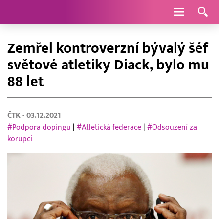
Navigace
Zemřel kontroverzní bývalý šéf
světové atletiky Diack, bylo mu
88 let
ČTK
- 03.12.2021
#Podpora dopingu
|
#Atletická federace
|
#Odsouzení za
korupci