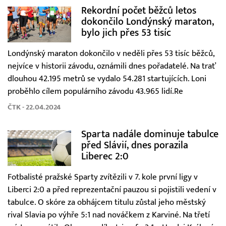
Rekordní počet běžců letos
dokončilo Londýnský maraton,
bylo jich přes 53 tisíc
Londýnský maraton dokončilo v neděli přes 53 tisíc běžců,
nejvíce v historii závodu, oznámili dnes pořadatelé. Na trať
dlouhou 42.195 metrů se vydalo 54.281 startujících. Loni
proběhlo cílem populárního závodu 43.965 lidí.Re
ČTK - 22.04.2024
Sparta nadále dominuje tabulce
před Slávií, dnes porazila
Liberec 2:0
Fotbalisté pražské Sparty zvítězili v 7. kole první ligy v
Liberci 2:0 a před reprezentační pauzou si pojistili vedení v
tabulce. O skóre za obhájcem titulu zůstal jeho městský
rival Slavia po výhře 5:1 nad nováčkem z Karviné. Na třetí