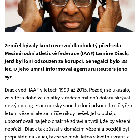
Zemřel bývalý kontroverzní dlouholetý předseda
Mezinárodní atletické federace (IAAF) Lamine Diack,
jenž byl loni odsouzen za korupci. Senegalci bylo 88
let. O jeho úmrtí informoval agenturu Reuters jeho
syn.
Diack vedl IAAF v letech 1999 až 2015. Později se ukázalo,
že v této době za úplatky v řádech milionů dolarů skrýval
ruský doping. Francouzský soud ho loni odsoudil ke čtyřem
letům vězení, ale za mříže nikdy nešel. Jeho obhájci
upozorňovali na jeho chatrné zdraví a tvrdili, že by vězení
nepřežil. Diack tak zůstal v domácím vězení a později byl
propuštěn na kauci, takže se mohl letos v květnu vrátit z