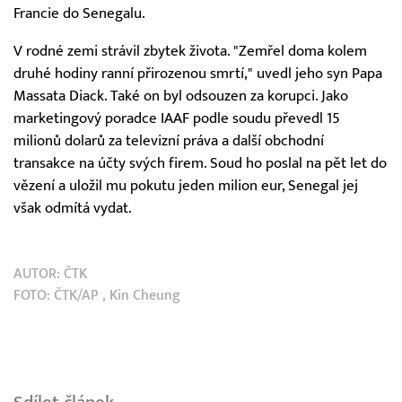
Francie do Senegalu.
V rodné zemi strávil zbytek života. "Zemřel doma kolem
druhé hodiny ranní přirozenou smrtí," uvedl jeho syn Papa
Massata Diack. Také on byl odsouzen za korupci. Jako
marketingový poradce IAAF podle soudu převedl 15
milionů dolarů za televizní práva a další obchodní
transakce na účty svých firem. Soud ho poslal na pět let do
vězení a uložil mu pokutu jeden milion eur, Senegal jej
však odmítá vydat.
AUTOR:
ČTK
FOTO:
ČTK/AP
, Kin Cheung