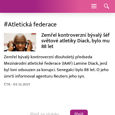
Navigace
#Atletická federace
Zemřel kontroverzní bývalý šéf
světové atletiky Diack, bylo mu
88 let
Zemřel bývalý kontroverzní dlouholetý předseda
Mezinárodní atletické federace (IAAF) Lamine Diack, jenž
byl loni odsouzen za korupci. Senegalci bylo 88 let. O jeho
úmrtí informoval agenturu Reuters jeho syn.
ČTK - 03.12.2021
Přejít