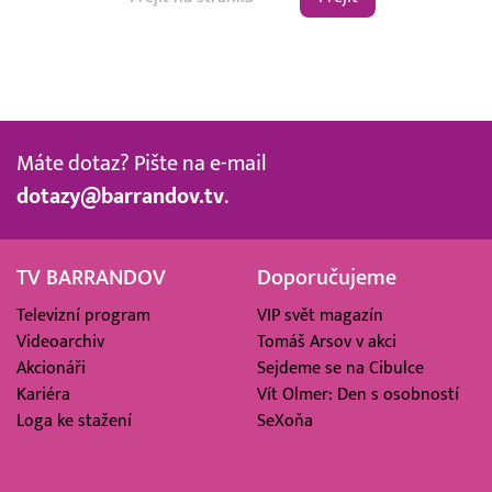
Máte dotaz? Pište na e-mail
dotazy@barrandov.tv
.
TV BARRANDOV
Doporučujeme
Televizní program
VIP svět magazín
Videoarchiv
Tomáš Arsov v akci
Akcionáři
Sejdeme se na Cibulce
Kariéra
Vít Olmer: Den s osobností
Loga ke stažení
SeXoňa