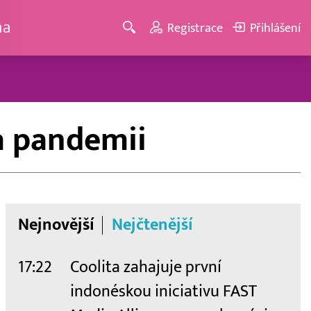
ma
Registrace
Přihlášení
a pandemii
Nejnovější
Nejčtenější
17:22
Coolita zahajuje první
indonéskou iniciativu FAST