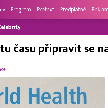
hiv
Program
Protext
Předplatné
Rekla
Celebrity
u času připravit se n
ace