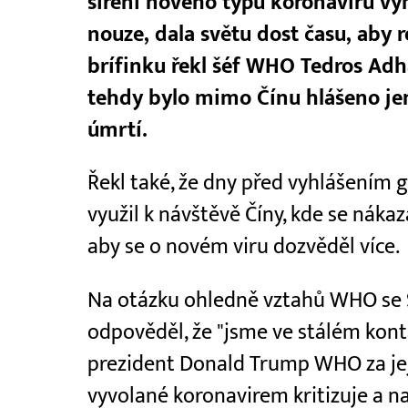
šíření nového typu koronaviru vyh
nouze, dala světu dost času, aby 
brífinku řekl šéf WHO Tedros Ad
tehdy bylo mimo Čínu hlášeno je
úmrtí.
Řekl také, že dny před vyhlášením 
využil k návštěvě Číny, kde se náka
aby se o novém viru dozvěděl více.
Na otázku ohledně vztahů WHO se 
odpověděl, že "jsme ve stálém kon
prezident Donald Trump WHO za jej
vyvolané koronavirem kritizuje a na