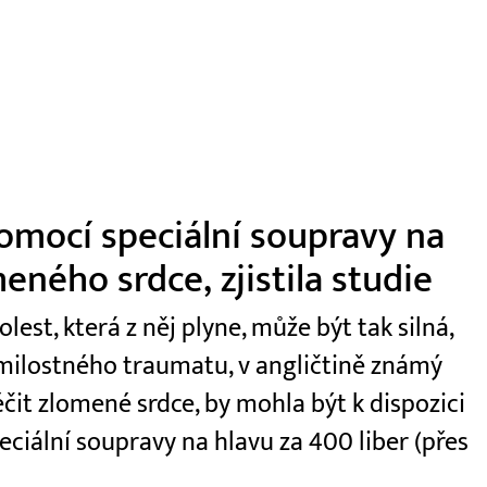
omocí speciální soupravy na
eného srdce, zjistila studie
st, která z něj plyne, může být tak silná,
m milostného traumatu, v angličtině známý
léčit zlomené srdce, by mohla být k dispozici
ciální soupravy na hlavu za 400 liber (přes