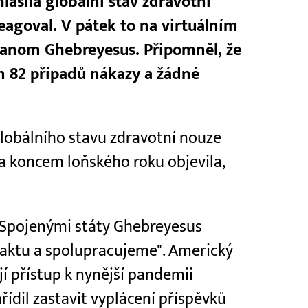
lásila globální stav zdravotní
reagoval. V pátek to na virtuálním
hanom Ghebreyesus. Připomněl, že
n 82 případů nákazy a žádné
globálního stavu zdravotní nouze
za koncem loňského roku objevila,
Spojenými státy Ghebreyesus
taktu a spolupracujeme". Americký
í přístup k nynější pandemii
řídil zastavit vyplácení příspěvků