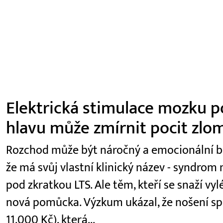
Elektrická stimulace mozku p
hlavu může zmírnit pocit zlom
Rozchod může být náročný a emocionální bole
že má svůj vlastní klinický název - syndro
pod zkratkou LTS. Ale těm, kteří se snaží vy
nová pomůcka. Výzkum ukázal, že nošení spe
11.000 Kč), která...