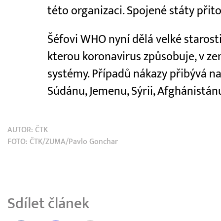
této organizaci. Spojené státy přit
Šéfovi WHO nyní dělá velké staros
kterou koronavirus způsobuje, v ze
systémy. Případů nákazy přibývá na 
Súdánu, Jemenu, Sýrii, Afghánistánu,
AUTOR:
ČTK
FOTO: ČTK/ZUMA/Pavlo Gonchar
Sdílet článek