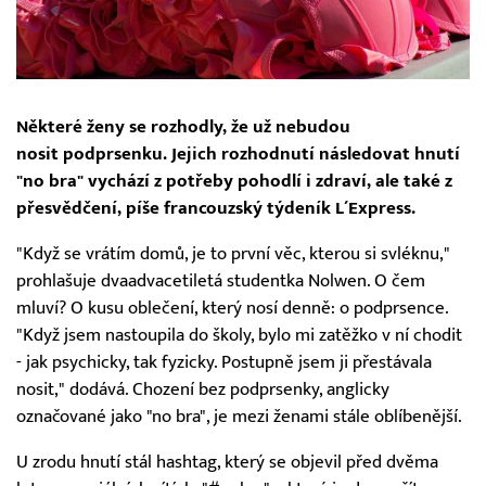
Některé ženy se rozhodly, že už nebudou
nosit podprsenku. Jejich rozhodnutí následovat hnutí
"no bra" vychází z potřeby pohodlí i zdraví, ale také z
přesvědčení, píše francouzský týdeník L´Express.
"Když se vrátím domů, je to první věc, kterou si svléknu,"
prohlašuje dvaadvacetiletá studentka Nolwen. O čem
mluví? O kusu oblečení, který nosí denně: o podprsence.
"Když jsem nastoupila do školy, bylo mi zatěžko v ní chodit
- jak psychicky, tak fyzicky. Postupně jsem ji přestávala
nosit," dodává. Chození bez podprsenky, anglicky
označované jako "no bra", je mezi ženami stále oblíbenější.
U zrodu hnutí stál hashtag, který se objevil před dvěma