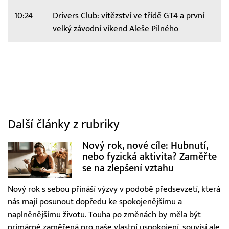
10:24
Drivers Club: vítězství ve třídě GT4 a první
velký závodní víkend Aleše Pilného
Další články z rubriky
Nový rok, nové cíle: Hubnutí,
nebo fyzická aktivita? Zaměřte
se na zlepšení vztahu
Nový rok s sebou přináší výzvy v podobě předsevzetí, která
nás mají posunout dopředu ke spokojenějšímu a
naplněnějšímu životu. Touha po změnách by měla být
primárně zaměřená pro naše vlastní uspokojení, souvisí ale