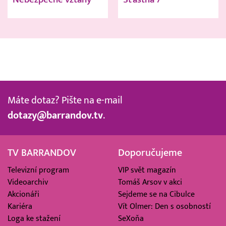
Máte dotaz? Pište na e-mail
dotazy@barrandov.tv
.
TV BARRANDOV
Doporučujeme
Televizní program
VIP svět magazín
Videoarchiv
Tomáš Arsov v akci
Akcionáři
Sejdeme se na Cibulce
Kariéra
Vít Olmer: Den s osobností
Loga ke stažení
SeXoňa