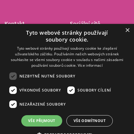
Kontakt
Sociální sítě
×
Tyto webové stránky používají
Barrandov Televizní Studio,
soubory cookie.
a.s.
Kříženeckého nám. 322
Tyto webové stránky používají soubory cookie ke zlepšení
uživatelského zážitku. Používáním našich webových stránek
152 00 Praha 5
souhlasíte se všemi soubory cookie v souladu s našimi zásadami
IČ 416 93 311
používání souborů cookie.
Více informací
dotazy@barrandov.tv
NEZBYTNĚ NUTNÉ SOUBORY
VÝKONOVÉ SOUBORY
SOUBORY CÍLENÍ
© 2008–2026 EMPRESA MEDIA, a.s. Všechna práva vyhrazena.
Kompletní pravidla využívání obsahu webu
najdete ZDE
.
NEZAŘAZENÉ SOUBORY
Zásady ochrany osobních a dalších zpracovávaných údajů
.
Nastavení Cookies
.
Informace o měření sledovanosti videa ve video archivu
VŠE PŘIJMOUT
VŠE ODMÍTNOUT
Nielsen Digital Measurement
. Využíváme grafické podklady z