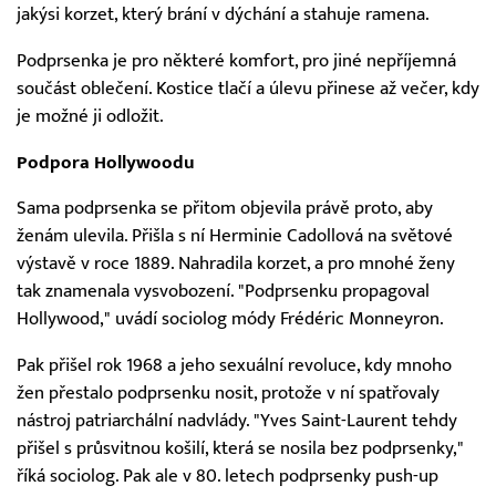
jakýsi korzet, který brání v dýchání a stahuje ramena.
Podprsenka je pro některé komfort, pro jiné nepříjemná
součást oblečení. Kostice tlačí a úlevu přinese až večer, kdy
je možné ji odložit.
Podpora Hollywoodu
Sama podprsenka se přitom objevila právě proto, aby
ženám ulevila. Přišla s ní Herminie Cadollová na světové
výstavě v roce 1889. Nahradila korzet, a pro mnohé ženy
tak znamenala vysvobození. "Podprsenku propagoval
Hollywood," uvádí sociolog módy Frédéric Monneyron.
Pak přišel rok 1968 a jeho sexuální revoluce, kdy mnoho
žen přestalo podprsenku nosit, protože v ní spatřovaly
nástroj patriarchální nadvlády. "Yves Saint-Laurent tehdy
přišel s průsvitnou košilí, která se nosila bez podprsenky,"
říká sociolog. Pak ale v 80. letech podprsenky push-up