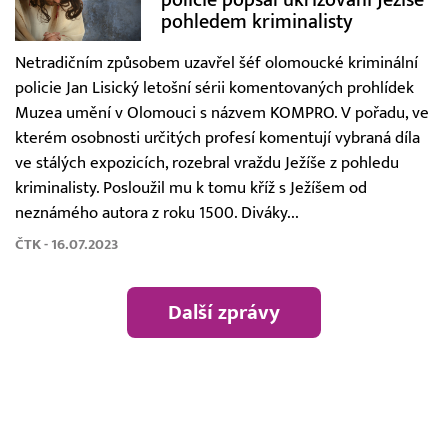
pohledem kriminalisty
Netradičním způsobem uzavřel šéf olomoucké kriminální
policie Jan Lisický letošní sérii komentovaných prohlídek
Muzea umění v Olomouci s názvem KOMPRO. V pořadu, ve
kterém osobnosti určitých profesí komentují vybraná díla
ve stálých expozicích, rozebral vraždu Ježíše z pohledu
kriminalisty. Posloužil mu k tomu kříž s Ježíšem od
neznámého autora z roku 1500. Diváky...
ČTK - 16.07.2023
Další zprávy