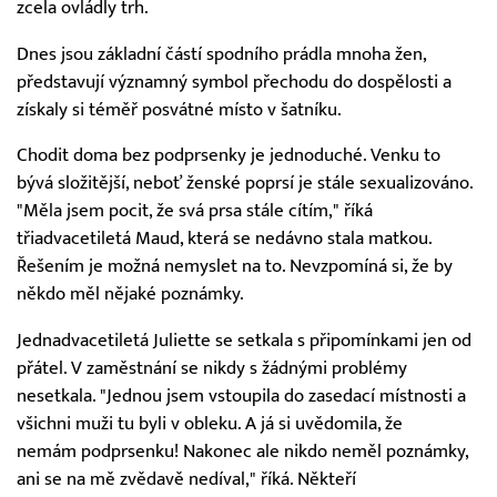
zcela ovládly trh.
Dnes jsou základní částí spodního prádla mnoha žen,
představují významný symbol přechodu do dospělosti a
získaly si téměř posvátné místo v šatníku.
Chodit doma bez podprsenky je jednoduché. Venku to
bývá složitější, neboť ženské poprsí je stále sexualizováno.
"Měla jsem pocit, že svá prsa stále cítím," říká
třiadvacetiletá Maud, která se nedávno stala matkou.
Řešením je možná nemyslet na to. Nevzpomíná si, že by
někdo měl nějaké poznámky.
Jednadvacetiletá Juliette se setkala s připomínkami jen od
přátel. V zaměstnání se nikdy s žádnými problémy
nesetkala. "Jednou jsem vstoupila do zasedací místnosti a
všichni muži tu byli v obleku. A já si uvědomila, že
nemám podprsenku! Nakonec ale nikdo neměl poznámky,
ani se na mě zvědavě nedíval," říká. Někteří