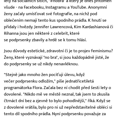
lety na sociálních sítích, "#nobra" a který je dnes přítomen
všude - na Facebooku, Instagramu a YouTube. Anonymní
ženy začaly umísťovat své fotografie, na nichž pod
oblečením nemají tento kus spodního prádla. K hnutí se
přidaly i hvězdy. Jennifer Lawrencová, Kim Kardashianová či
Rihanna jsou jen některé z celebrit, které
se podprsenky zbavily a hrdě se k tomu hlásí.
Jsou důvody estetické, zdravotní či je to projev feminismu?
Ženy, které vyznávají "no bra", si jsou každopádně jisté, že
do podprsenky se už nikdy nenavléknou.
"Stejně jako mnoho žen pociťuji úlevu, když
večer podprsenku odložím," píše jednatřicetiletá
programátorka Flora. Začala bez ní chodit před šesti lety o
dovolené. "Nikdo mě ve městě neznal, tak jsem to zkusila
čtrnáct dní bez a zjevně to bylo pohodlnější," říká. Když se
z dovolené vrátila, bylo pro ni už nepředstavitelné obléci si
tento díl spodního prádla. Nyní podprsenku považuje za