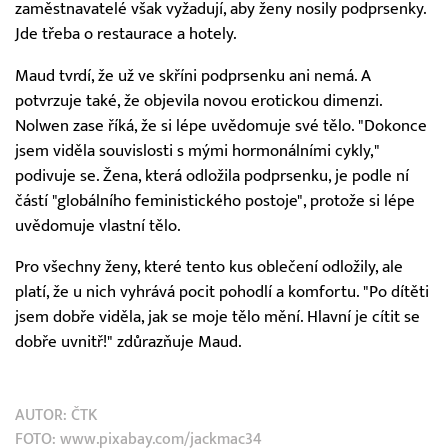
zaměstnavatelé však vyžadují, aby ženy nosily podprsenky.
Jde třeba o restaurace a hotely.
Maud tvrdí, že už ve skříni podprsenku ani nemá. A
potvrzuje také, že objevila novou erotickou dimenzi.
Nolwen zase říká, že si lépe uvědomuje své tělo. "Dokonce
jsem viděla souvislosti s mými hormonálními cykly,"
podivuje se. Žena, která odložila podprsenku, je podle ní
částí "globálního feministického postoje", protože si lépe
uvědomuje vlastní tělo.
Pro všechny ženy, které tento kus oblečení odložily, ale
platí, že u nich vyhrává pocit pohodlí a komfortu. "Po dítěti
jsem dobře viděla, jak se moje tělo mění. Hlavní je cítit se
dobře uvnitř!" zdůrazňuje Maud.
AUTOR:
ČTK
FOTO: www.pixabay.com/jackmac34