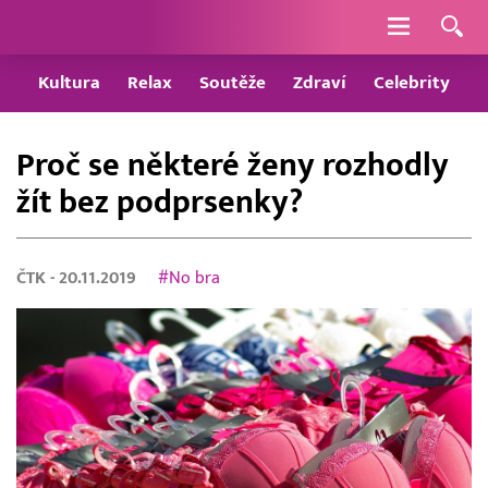
Navigace
Kultura
Relax
Soutěže
Zdraví
Celebrity
Proč se některé ženy rozhodly
žít bez podprsenky?
ČTK
- 20.11.2019
#No bra