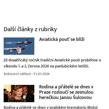
Další články z rubriky
Aviatická pouť se blíží
Již dvaatřicátý ročník tradiční Aviatické pouti proběhne o
víkendu 1. a 2. června 2024 na pardubickém letišti.
Reklamní sdělení - 31.01.2024
Rodina a přátelé se dnes v
Praze rozloučí se zesnulou
herečkou Janou Šulcovou
Rodina a přátelé se dnes v pražském krematoriu Motol