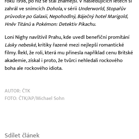
roku 1998, po níž se stal známější. V následujících letech si
zahrál ve snímcích
Dohola
, v sérii
Underworld
,
Stopařův
průvodce po Galaxii, Nepohodlný, Báječný hotel Marigold,
Hněv Titánů
a
Pokémon: Detektiv Pikachu
.
Loni Nighy navštívil Prahu, kde uvedl benefiční promítání
Lásky nebeské
, kritiky řazené mezi nejlepší romantické
filmy. Řekl, že roli, která mu přinesla například cenu Britské
akademie, získal i proto, že tvůrci nehledali rockového
boha ale rockového idiota.
AUTOR:
ČTK
FOTO: ČTK/AP/Michael Sohn
Sdílet článek