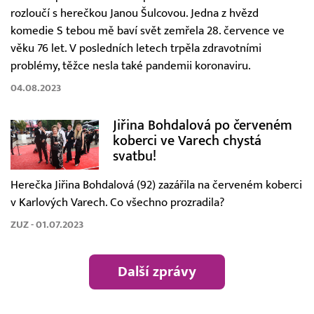
rozloučí s herečkou Janou Šulcovou. Jedna z hvězd
komedie S tebou mě baví svět zemřela 28. července ve
věku 76 let. V posledních letech trpěla zdravotními
problémy, těžce nesla také pandemii koronaviru.
04.08.2023
Jiřina Bohdalová po červeném
koberci ve Varech chystá
svatbu!
Herečka Jiřina Bohdalová (92) zazářila na červeném koberci
v Karlových Varech. Co všechno prozradila?
ZUZ - 01.07.2023
Další zprávy