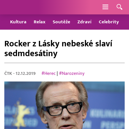
Navigace
Kultura
Relax
Soutěže
Zdraví
Celebrity
Rocker z Lásky nebeské slaví
sedmdesátiny
ČTK
- 12.12.2019
#Herec
|
#Narozeniny