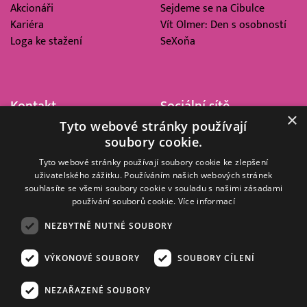
Akcionáři
Sejdeme se na Cibulce
Kariéra
Vít Olmer: Den s osobností
Loga ke stažení
SeXoňa
Kontakt
Sociální sítě
×
Tyto webové stránky používají
Barrandov Televizní Studio,
soubory cookie.
a.s.
Kříženeckého nám. 322
Tyto webové stránky používají soubory cookie ke zlepšení
uživatelského zážitku. Používáním našich webových stránek
152 00 Praha 5
souhlasíte se všemi soubory cookie v souladu s našimi zásadami
IČ 416 93 311
používání souborů cookie.
Více informací
dotazy@barrandov.tv
NEZBYTNĚ NUTNÉ SOUBORY
VÝKONOVÉ SOUBORY
SOUBORY CÍLENÍ
© 2008–2026 EMPRESA MEDIA, a.s. Všechna práva vyhrazena.
Kompletní pravidla využívání obsahu webu
najdete ZDE
.
NEZAŘAZENÉ SOUBORY
Zásady ochrany osobních a dalších zpracovávaných údajů
.