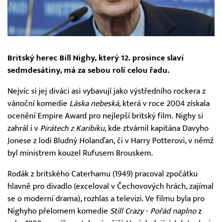
Britský herec Bill Nighy, který 12. prosince slaví
sedmdesátiny, má za sebou rolí celou řadu.
Nejvíc si jej diváci asi vybavují jako výstředního rockera z
vánoční komedie
Láska nebeská
, která v roce 2004 získala
ocenění Empire Award pro nejlepší britský film. Nighy si
zahrál i v
Pirátech z Karibiku
, kde ztvárnil kapitána Davyho
Jonese z lodi Bludný Holanďan, či v Harry Potterovi, v němž
byl ministrem kouzel Rufusem Brouskem.
Rodák z britského Caterhamu (1949) pracoval zpočátku
hlavně pro divadlo (exceloval v Čechovových hrách, zajímal
se o moderní drama), rozhlas a televizi. Ve filmu byla pro
Nighyho přelomem komedie
Still Crazy
-
Pořád naplno
z