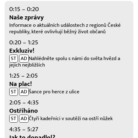
0:15 – 0:20
Naše zprávy
Informace o aktuálních událostech z regionů České
republiky, které ovlivňují běžný život občanů
0:20 – 1:25
Exkluziv!
ST
AD
Nahlédněte spolu s námi do světa hvězd a
jejich nejbližších
1:25 – 2:05
Na plac!
ST
AD
Šance pro herce z ulice
2:05 – 4:35
Ostříháno
ST
AD
Čtyři kadeřníci v soutěži na ostří nůžek
4:35 – 5:27
Jak to dopadlo!?