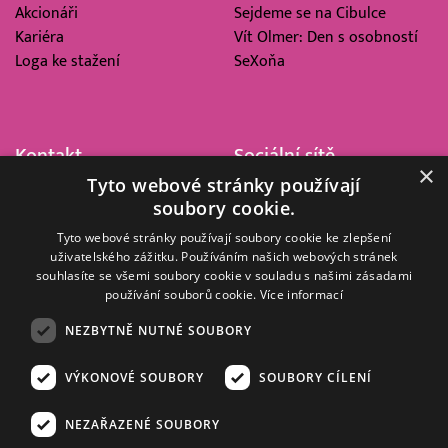
Akcionáři
Sejdeme se na Cibulce
Kariéra
Vít Olmer: Den s osobností
Loga ke stažení
SeXoňa
Kontakt
Sociální sítě
×
Tyto webové stránky používají
Barrandov Televizní Studio,
soubory cookie.
a.s.
Kříženeckého nám. 322
Tyto webové stránky používají soubory cookie ke zlepšení
uživatelského zážitku. Používáním našich webových stránek
152 00 Praha 5
souhlasíte se všemi soubory cookie v souladu s našimi zásadami
IČ 416 93 311
používání souborů cookie.
Více informací
dotazy@barrandov.tv
NEZBYTNĚ NUTNÉ SOUBORY
VÝKONOVÉ SOUBORY
SOUBORY CÍLENÍ
© 2008–2026 EMPRESA MEDIA, a.s. Všechna práva vyhrazena.
Kompletní pravidla využívání obsahu webu
najdete ZDE
.
NEZAŘAZENÉ SOUBORY
Zásady ochrany osobních a dalších zpracovávaných údajů
.