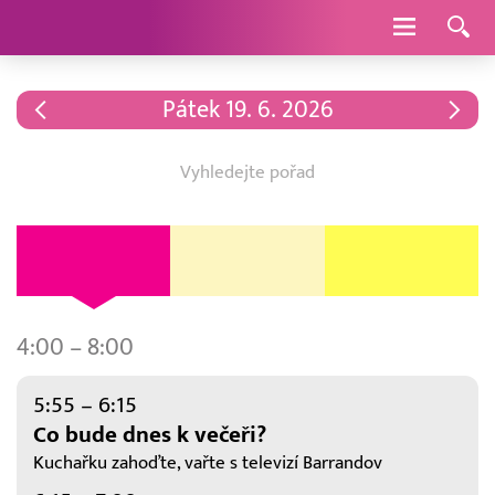
Navigace
TV
Pátek
19. 6. 2026
Program
–
19.
6.
2026
4:00 – 8:00
5:55 – 6:15
Co bude dnes k večeři?
Kuchařku zahoďte, vařte s televizí Barrandov