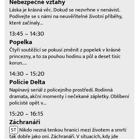
Nebezpečné vztahy
Láska je krásná věc. Dokud se nezvrhne v nenávist.
Podívejte se s námi na neuvěřitelné životní příběhy,
které začínaly...
13:45 – 14:30
Popelka
Čtyři soutěžící se pokusí změnit z popelek v krásné
princezny, a to za pouhou hodinu a půl a deset tisíc
korun....
14:30 – 15:20
Policie Delta
Napínavý seriál z policejního prostředí. Rodinná
dramata, akční momenty i nečekané zápletky. Oblíbení
policisté opět v...
15:20 – 16:15
Záchranáři
ST
Nikdo nezná tenkou hranici mezi životem a smrtí
tak dobře jako oni. Záchranáři. V situacích, kdy jde