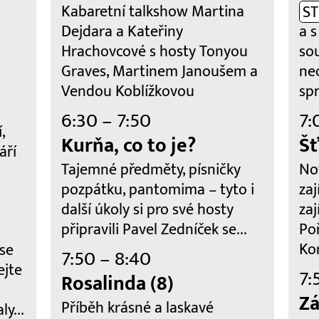
Kabaretní talkshow Martina
ST
Dejdara a Kateřiny
a s
Hrachovcové s hosty Tonyou
so
Graves, Martinem Janoušem a
ne
Vendou Koblížkovou
spr
6:30 – 7:50
7:
,
Kurňa, co to je?
Šť
áří
Tajemné předměty, písničky
No
pozpátku, pantomima – tyto i
zaj
další úkoly si pro své hosty
zaj
připravili Pavel Zedníček se...
Po
Ko
 se
7:50 – 8:40
ejte
7:
Rosalinda (8)
Zá
Příběh krásné a laskavé
ly...