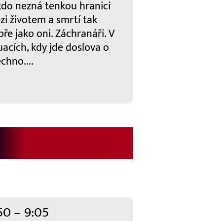
kdo nezná tenkou hranici
i životem a smrtí tak
ře jako oni. Záchranáři. V
uacích, kdy jde doslova o
chno....
50 – 9:05