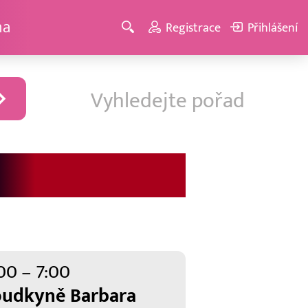
ma
Registrace
Přihlášení
00 – 7:00
oudkyně Barbara