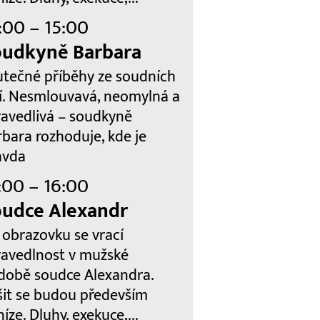
:00 – 15:00
oudkyně Barbara
utečné příběhy ze soudních
ní. Nesmlouvavá, neomylná a
ravedlivá – soudkyně
bara rozhoduje, kde je
avda
:00 – 16:00
udce Alexandr
 obrazovku se vrací
ravedlnost v mužské
době soudce Alexandra.
šit se budou především
íze. Dluhy, exekuce,...