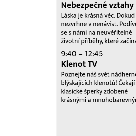
Nebezpečné vztahy
Láska je krásná věc. Dokud
nezvrhne v nenávist. Podív
se s námi na neuvěřitelné
životní příběhy, které začína
9:40 – 12:45
Klenot TV
Poznejte náš svět nádhern
blýskajících klenotů! Čekají
klasické šperky zdobené
krásnými a mnohobarevným