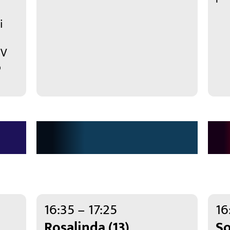
i
 V
o
16:35 – 17:25
16
Rosalinda (13)
S