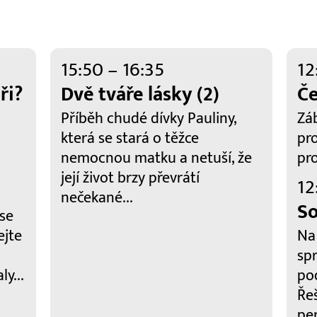
15:50 – 16:35
12
ři?
Dvě tváře lásky (2)
Če
Příběh chudé dívky Pauliny,
Zá
která se stará o těžce
pr
nemocnou matku a netuší, že
pr
její život brzy převrátí
12
nečekané...
So
 se
ejte
Na
sp
ly...
po
Ře
pen