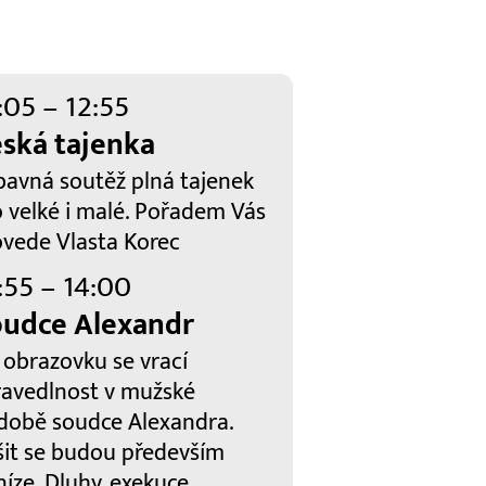
:05 – 12:55
ská tajenka
bavná soutěž plná tajenek
o velké i malé. Pořadem Vás
ovede Vlasta Korec
:55 – 14:00
udce Alexandr
 obrazovku se vrací
ravedlnost v mužské
době soudce Alexandra.
šit se budou především
íze. Dluhy, exekuce,...