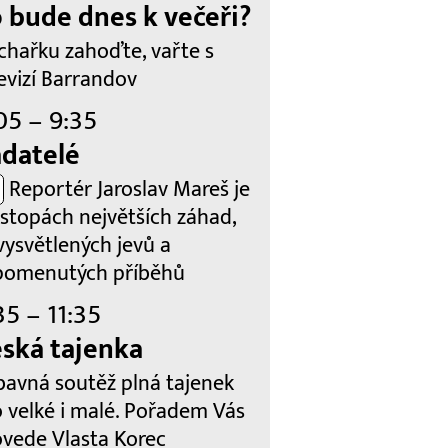
 bude dnes k večeři?
chařku zahoďte, vařte s
evizí Barrandov
05 – 9:35
datelé
Reportér Jaroslav Mareš je
 stopách největších záhad,
vysvětlených jevů a
pomenutých příběhů
35 – 11:35
ská tajenka
bavná soutěž plná tajenek
o velké i malé. Pořadem Vás
ovede Vlasta Korec