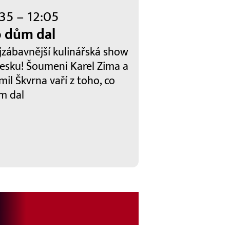
:35 – 12:05
 dům dal
jzábavnější kulinářská show
Česku! Šoumeni Karel Zima a
mil Škvrna vaří z toho, co
m dal