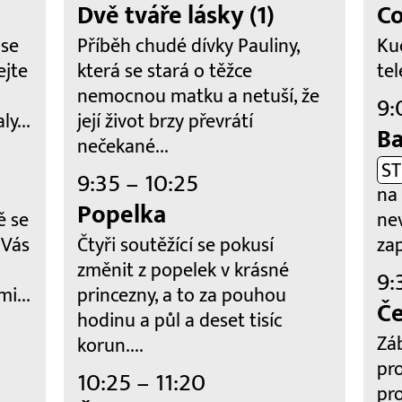
Dvě tváře lásky (1)
Co
 se
Příběh chudé dívky Pauliny,
Ku
ejte
která se stará o těžce
tel
nemocnou matku a netuší, že
9:
ly...
její život brzy převrátí
Ba
nečekané...
ST
9:35 – 10:25
na
Popelka
ě se
ne
 Vás
Čtyři soutěžící se pokusí
za
změnit z popelek v krásné
9:
i...
princezny, a to za pouhou
Če
hodinu a půl a deset tisíc
Zá
korun....
pr
10:25 – 11:20
pr