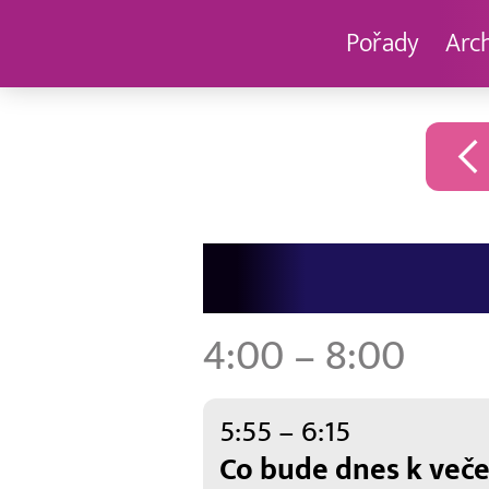
Pořady
Arc
TV
Program
–
17.
4:00 – 8:00
6.
2026
5:55 – 6:15
Co bude dnes k veče