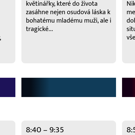
květinářky, které do života
Ni
zasáhne nejen osudová láska k
mez
bohatému mladému muži, ale i
dob
tragické...
sit
vše
,
8:40 – 9:35
8: