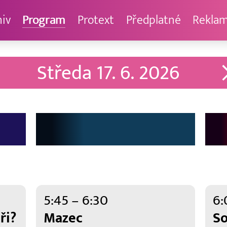
hiv
Program
Protext
Předplatné
Rekla
Středa
17. 6. 2026
5:45 – 6:30
6:
ři?
Mazec
S