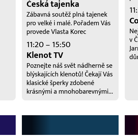
Česká tajenka
11
Zábavná soutěž plná tajenek
Co
pro velké i malé. Pořadem Vás
Ne
provede Vlasta Korec
v 
11:20 – 15:50
Jar
Klenot TV
dů
Poznejte náš svět nádherně se
blýskajících klenotů! Čekají Vás
klasické šperky zdobené
krásnými a mnohobarevnými...