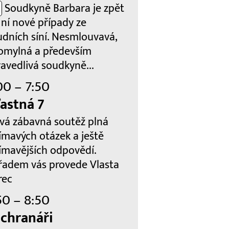
Soudkyně Barbara je zpět
 ní nové případy ze
udních síní. Nesmlouvavá,
omylná a především
avedlivá soudkyně...
00 – 7:50
astná 7
vá zábavná soutěž plná
ímavých otázek a ještě
ímavějších odpovědí.
řadem vás provede Vlasta
rec
50 – 8:50
chranáři