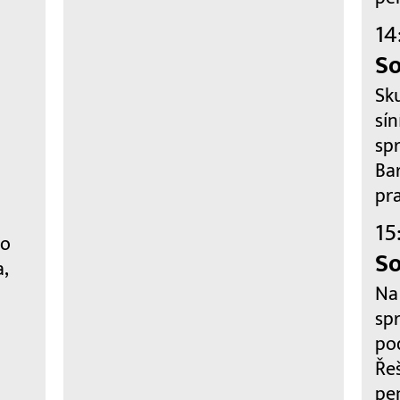
14
S
Sk
sí
sp
Bar
pr
15
ho
So
,
Na
sp
po
Ře
pen