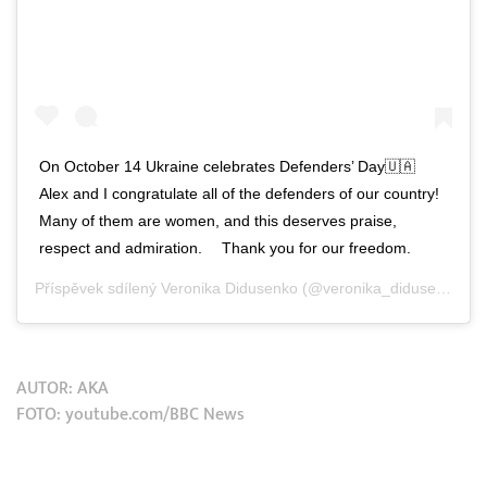
On October 14 Ukraine celebrates Defenders’ Day🇺🇦 ⠀
Alex and I congratulate all of the defenders of our country!
Many of them are women, and this deserves praise,
respect and admiration. ⠀ Thank you for our freedom.
Příspěvek sdílený
Veronika Didusenko
(@veronika_didusenko),
Ř
AUTOR:
AKA
FOTO: youtube.com/BBC News