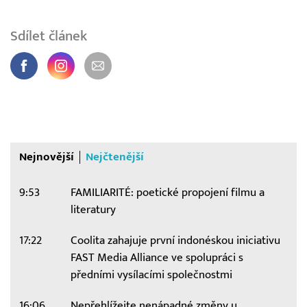
Sdílet článek
Nejnovější
Nejčtenější
9:53
FAMILIARITÉ: poetické propojení filmu a
literatury
17:22
Coolita zahajuje první indonéskou iniciativu
FAST Media Alliance ve spolupráci s
předními vysílacími společnostmi
16:06
Nepřehlížejte nenápadné změny u