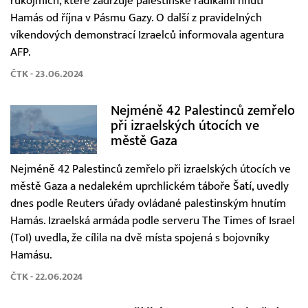
rukojmích, které zadržuje palestinské radikální hnutí
Hamás od října v Pásmu Gazy. O další z pravidelných
víkendových demonstrací Izraelců informovala agentura
AFP.
ČTK - 23.06.2024
Nejméně 42 Palestinců zemřelo
při izraelských útocích ve
městě Gaza
Nejméně 42 Palestinců zemřelo při izraelských útocích ve
městě Gaza a nedalekém uprchlickém táboře Šatí, uvedly
dnes podle Reuters úřady ovládané palestinským hnutím
Hamás. Izraelská armáda podle serveru The Times of Israel
(ToI) uvedla, že cílila na dvě místa spojená s bojovníky
Hamásu.
ČTK - 22.06.2024