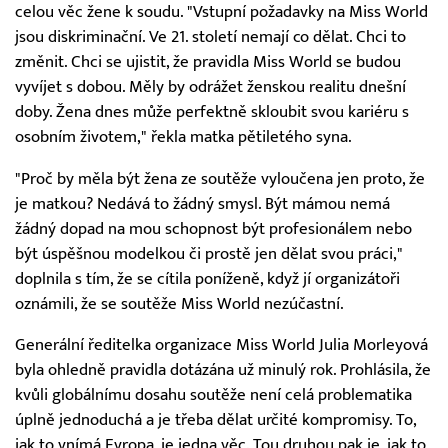
celou věc žene k soudu. "Vstupní požadavky na Miss World
jsou diskriminační. Ve 21. století nemají co dělat. Chci to
změnit. Chci se ujistit, že pravidla Miss World se budou
vyvíjet s dobou. Měly by odrážet ženskou realitu dnešní
doby. Žena dnes může perfektně skloubit svou kariéru s
osobním životem," řekla matka pětiletého syna.
"Proč by měla být žena ze soutěže vyloučena jen proto, že
je matkou? Nedává to žádný smysl. Být mámou nemá
žádný dopad na mou schopnost být profesionálem nebo
být úspěšnou modelkou či prostě jen dělat svou práci,"
doplnila s tím, že se cítila poníženě, když jí organizátoři
oznámili, že se soutěže Miss World nezúčastní.
Generální ředitelka organizace Miss World Julia Morleyová
byla ohledně pravidla dotázána už minulý rok. Prohlásila, že
kvůli globálnímu dosahu soutěže není celá problematika
úplně jednoduchá a je třeba dělat určité kompromisy. To,
jak to vnímá Evropa, je jedna věc. Tou druhou pak je, jak to