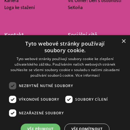
Kariéra
Vít Olmer: Den s osobností
Loga ke stažení
SeXoňa
Kontakt
Sociální sítě
×
Tyto webové stránky používají
Barrandov Televizní Studio,
soubory cookie.
a.s.
Kříženeckého nám. 322
Tyto webové stránky používají soubory cookie ke zlepšení
uživatelského zážitku. Používáním našich webových stránek
152 00 Praha 5
souhlasíte se všemi soubory cookie v souladu s našimi zásadami
IČ 416 93 311
používání souborů cookie.
Více informací
dotazy@barrandov.tv
NEZBYTNĚ NUTNÉ SOUBORY
VÝKONOVÉ SOUBORY
SOUBORY CÍLENÍ
© 2008–2026 EMPRESA MEDIA, a.s. Všechna práva vyhrazena.
Kompletní pravidla využívání obsahu webu
najdete ZDE
.
NEZAŘAZENÉ SOUBORY
Zásady ochrany osobních a dalších zpracovávaných údajů
.
Nastavení Cookies
.
Informace o měření sledovanosti videa ve video archivu
VŠE PŘIJMOUT
VŠE ODMÍTNOUT