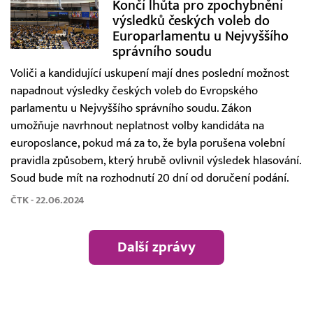
Končí lhůta pro zpochybnění
výsledků českých voleb do
Europarlamentu u Nejvyššího
správního soudu
Voliči a kandidující uskupení mají dnes poslední možnost
napadnout výsledky českých voleb do Evropského
parlamentu u Nejvyššího správního soudu. Zákon
umožňuje navrhnout neplatnost volby kandidáta na
europoslance, pokud má za to, že byla porušena volební
pravidla způsobem, který hrubě ovlivnil výsledek hlasování.
Soud bude mít na rozhodnutí 20 dní od doručení podání.
ČTK - 22.06.2024
Další zprávy