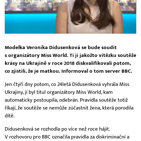
Modelka Veronika Didusenková se bude soudit
s organizátory Miss World. Ti ji jakožto vítězku soutěže
krásy na Ukrajině v roce 2018 diskvalifikovali potom,
co zjistili, že je matkou. Informoval o tom server BBC.
Jen čtyři dny potom, co 24letá Didusenková vyhrála Miss
Ukrajiny, jí byl titul organizátory Miss World, kam
automaticky postoupila, odebrán. Pravidla soutěže totiž
říkají, že soutěže se nemůže zúčastnit žena, která porodila
dítě.
Didusenková se rozhodla po více než roce hájit.
V rozhovoru pro BBC označila pravidla za diskriminační a