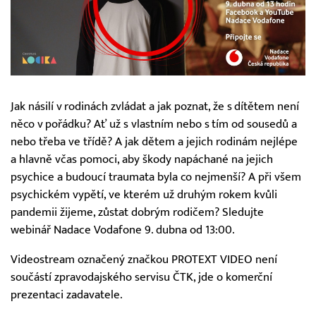
Jak násilí v rodinách zvládat a jak poznat, že s dítětem není
něco v pořádku? Ať už s vlastním nebo s tím od sousedů a
nebo třeba ve třídě? A jak dětem a jejich rodinám nejlépe
a hlavně včas pomoci, aby škody napáchané na jejich
psychice a budoucí traumata byla co nejmenší? A při všem
psychickém vypětí, ve kterém už druhým rokem kvůli
pandemii žijeme, zůstat dobrým rodičem? Sledujte
webinář Nadace Vodafone 9. dubna od 13:00.
Videostream označený značkou PROTEXT VIDEO není
součástí zpravodajského servisu ČTK, jde o komerční
prezentaci zadavatele.