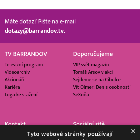
Máte dotaz? Pište na e-mail
dotazy@barrandov.tv
.
TV BARRANDOV
Doporučujeme
Televizní program
VIP svět magazín
Videoarchiv
Tomáš Arsov v akci
Akcionáři
Sejdeme se na Cibulce
Kariéra
Vít Olmer: Den s osobností
Loga ke stažení
SeXoňa
Kontakt
Sociální sítě
×
Tyto webové stránky používají
Barrandov Televizní Studio,