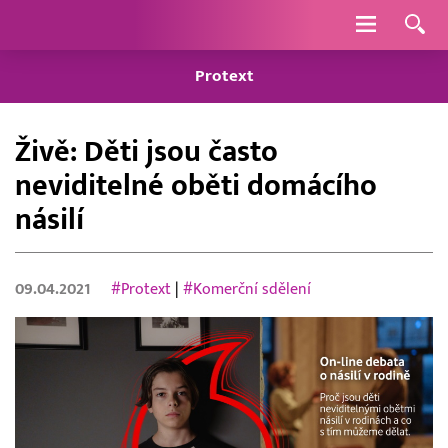
Navigace
Protext
Živě: Děti jsou často
neviditelné oběti domácího
násilí
09.04.2021
#Protext
|
#Komerční sdělení