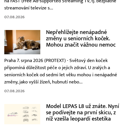
na FAST (Free Ad-supported Streaming TV, tj. bezplatné
streamování televize s...
07.08.2026
Nepřehlížejte nenápadné
změny u seniorních koček.
Mohou značit vážnou nemoc
Praha 7. srpna 2026 (PROTEXT) - Světový den koček
připomíná důležitost péče o jejich zdraví. U zralých a
seniorních koček od sedmi let věku mohou i nenápadné
změny, jako vyšší žízeň, hubnutí nebo...
07.08.2026
Model LEPAS L8 už znáte. Nyní
se podívejte na první skicu, z
níž vzešla leopardí estetika