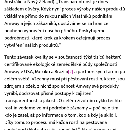
Austrálie a Nový Zéland). „Transparentnost je dnes
základem důvěry. Když nyní proces výroby našich produktů
vkládáme přímo do rukou našich Vlastníků podnikání
Amway a jejich zákazníků, dostáváme se za hranice
pouhého vyprávění našeho příběhu. Poskytujeme
podrobnosti, které krok za krokem ozřejmují proces
vytváření našich produktů.“
Tento závazek kvality se v současnosti týká tisíců hektarů
certifikované ekologické zemědělské půdy společnosti
Amway v USA, Mexiku a Brazílii
[2]
a partnerských farem po
celém světě. Všechny musí při pěstování rostlin, které jsou
zdrojem složek, z nichž společnost Amway své produkty
vyrábí, dodržovat přísné postupy k zajištění
transparentnosti a jakosti. O celém životním cyklu těchto
rostlin vedeme velmi podrobné záznamy – počínaje tím,
kdo je zasel, až po informace o tom, kdo a kdy je sklidil.
Díky tomuto procesu má každá rostlina pěstovaná
společností Nutrilite svůj „rodný list“, který mapuje její