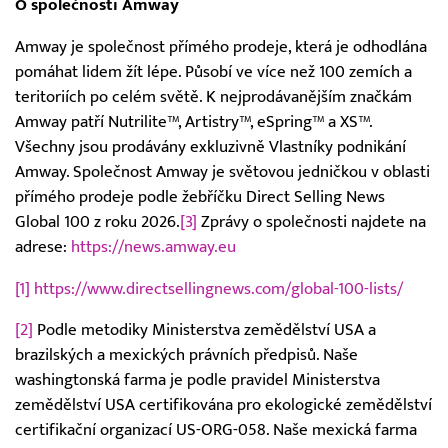
O společnosti Amway
Amway je společnost přímého prodeje, která je odhodlána
pomáhat lidem žít lépe. Působí ve více než 100 zemích a
teritoriích po celém světě. K nejprodávanějším značkám
Amway patří Nutrilite™, Artistry™, eSpring™ a XS™.
Všechny jsou prodávány exkluzivně Vlastníky podnikání
Amway. Společnost Amway je světovou jedničkou v oblasti
přímého prodeje podle žebříčku Direct Selling News
Global 100 z roku 2026.
[3]
Zprávy o společnosti najdete na
adrese:
https://news.amway.eu
[1]
https://www.directsellingnews.com/global-100-lists/
[2]
Podle metodiky Ministerstva zemědělství USA a
brazilských a mexických právních předpisů. Naše
washingtonská farma je podle pravidel Ministerstva
zemědělství USA certifikována pro ekologické zemědělství
certifikační organizací US-ORG-058. Naše mexická farma