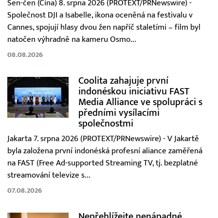
Šen-čen (Čína) 8. srpna 2026 (PROTEXT/PRNewswire) -
Společnost DJI a Isabelle, ikona oceněná na festivalu v
Cannes, spojují hlasy dvou žen napříč staletími – film byl
natočen výhradně na kameru Osmo...
08.08.2026
Coolita zahajuje první
indonéskou iniciativu FAST
Media Alliance ve spolupráci s
předními vysílacími
společnostmi
Jakarta 7. srpna 2026 (PROTEXT/PRNewswire) - V Jakartě
byla založena první indonéská profesní aliance zaměřená
na FAST (Free Ad-supported Streaming TV, tj. bezplatné
streamování televize s...
07.08.2026
Nepřehlížejte nenápadné