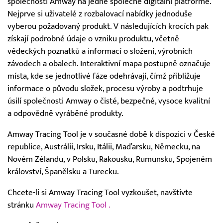
společnosti Amway na jedné společné digitální platformě.
Nejprve si uživatelé z rozbalovací nabídky jednoduše
vyberou požadovaný produkt. V následujících krocích pak
získají podrobné údaje o vzniku produktu, včetně
vědeckých poznatků a informací o složení, výrobních
závodech a obalech. Interaktivní mapa postupně označuje
místa, kde se jednotlivé fáze odehrávají, čímž přibližuje
informace o původu složek, procesu výroby a podtrhuje
úsilí společnosti Amway o čisté, bezpečné, vysoce kvalitní
a odpovědně vyráběné produkty.
Amway Tracing Tool je v současné době k dispozici v České
republice, Austrálii, Irsku, Itálii, Maďarsku, Německu, na
Novém Zélandu, v Polsku, Rakousku, Rumunsku, Spojeném
království, Španělsku a Turecku.
Chcete-li si Amway Tracing Tool vyzkoušet, navštivte
stránku
Amway Tracing Tool
.