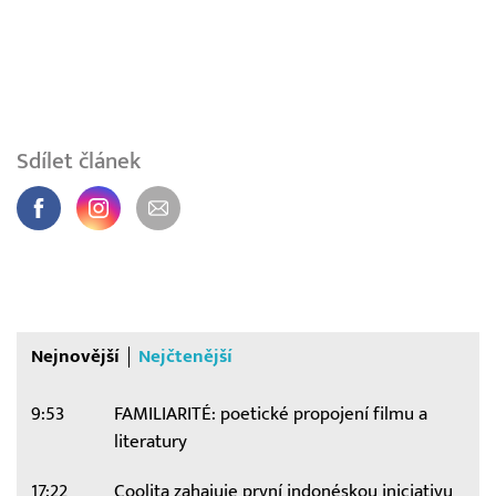
Sdílet článek
Nejnovější
Nejčtenější
9:53
FAMILIARITÉ: poetické propojení filmu a
literatury
17:22
Coolita zahajuje první indonéskou iniciativu