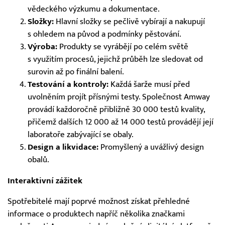
vědeckého výzkumu a dokumentace.
Složky:
Hlavní složky se pečlivě vybírají a nakupují
s ohledem na původ a podmínky pěstování.
Výroba:
Produkty se vyrábějí po celém světě
s využitím procesů, jejichž průběh lze sledovat od
surovin až po finální balení.
Testování a kontroly:
Každá šarže musí před
uvolněním projít přísnými testy. Společnost Amway
provádí každoročně přibližně 30 000 testů kvality,
přičemž dalších 12 000 až 14 000 testů provádějí její
laboratoře zabývající se obaly.
Design a likvidace:
Promyšlený a uvážlivý design
obalů.
Interaktivní zážitek
Spotřebitelé mají poprvé možnost získat přehledné
informace o produktech napříč několika značkami