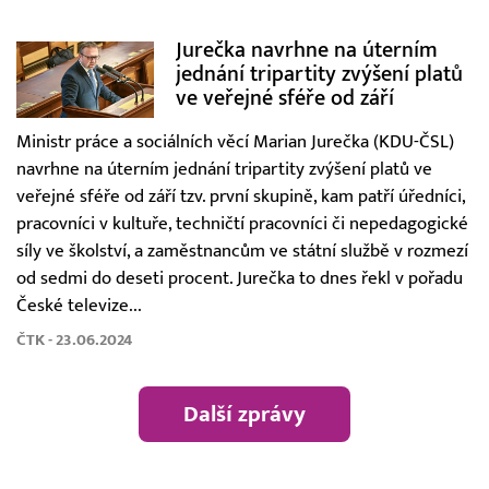
Jurečka navrhne na úterním
jednání tripartity zvýšení platů
ve veřejné sféře od září
Ministr práce a sociálních věcí Marian Jurečka (KDU-ČSL)
navrhne na úterním jednání tripartity zvýšení platů ve
veřejné sféře od září tzv. první skupině, kam patří úředníci,
pracovníci v kultuře, techničtí pracovníci či nepedagogické
síly ve školství, a zaměstnancům ve státní službě v rozmezí
od sedmi do deseti procent. Jurečka to dnes řekl v pořadu
České televize...
ČTK - 23.06.2024
Další zprávy