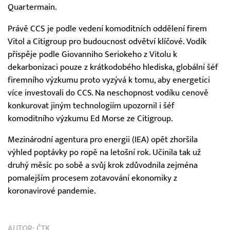
Quartermain.
Právě CCS je podle vedení komoditních oddělení firem
Vitol a Citigroup pro budoucnost odvětví klíčové. Vodík
přispěje podle Giovanniho Seriokeho z Vitolu k
dekarbonizaci pouze z krátkodobého hlediska, globální šéf
firemního výzkumu proto vyzývá k tomu, aby energetici
více investovali do CCS. Na neschopnost vodíku cenově
konkurovat jiným technologiím upozornil i šéf
komoditního výzkumu Ed Morse ze Citigroup.
Mezinárodní agentura pro energii (IEA) opět zhoršila
výhled poptávky po ropě na letošní rok. Učinila tak už
druhý měsíc po sobě a svůj krok zdůvodnila zejména
pomalejším procesem zotavování ekonomiky z
koronavirové pandemie.
AUTOR:
ČTK