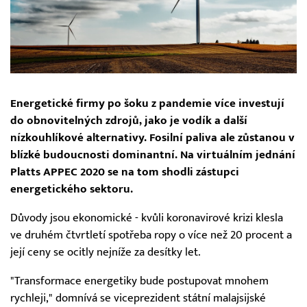
Energetické firmy po šoku z pandemie více investují
do obnovitelných zdrojů, jako je vodík a další
nízkouhlíkové alternativy. Fosilní paliva ale zůstanou v
blízké budoucnosti dominantní. Na virtuálním jednání
Platts APPEC 2020 se na tom shodli zástupci
energetického sektoru.
Důvody jsou ekonomické - kvůli koronavirové krizi klesla
ve druhém čtvrtletí spotřeba ropy o více než 20 procent a
její ceny se ocitly nejníže za desítky let.
"Transformace energetiky bude postupovat mnohem
rychleji," domnívá se viceprezident státní malajsijské