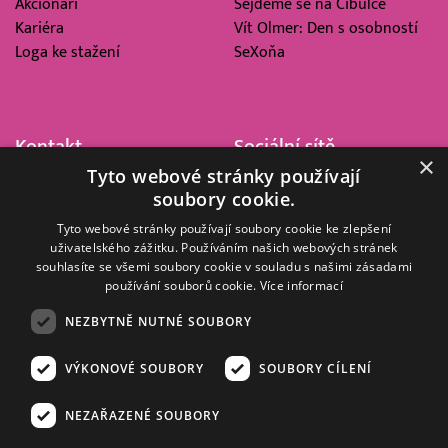
Akcionáři
Sejdeme se na Cibulce
Kariéra
Vít Olmer: Den s osobností
Loga ke stažení
SeXoňa
Kontakt
Sociální sítě
×
Tyto webové stránky používají
Barrandov Televizní Studio,
soubory cookie.
a.s.
Kříženeckého nám. 322
Tyto webové stránky používají soubory cookie ke zlepšení
uživatelského zážitku. Používáním našich webových stránek
152 00 Praha 5
souhlasíte se všemi soubory cookie v souladu s našimi zásadami
IČ 416 93 311
používání souborů cookie.
Více informací
dotazy@barrandov.tv
NEZBYTNĚ NUTNÉ SOUBORY
VÝKONOVÉ SOUBORY
SOUBORY CÍLENÍ
© 2008–2026 EMPRESA MEDIA, a.s. Všechna práva vyhrazena.
Kompletní pravidla využívání obsahu webu
najdete ZDE
.
NEZAŘAZENÉ SOUBORY
Zásady ochrany osobních a dalších zpracovávaných údajů
.
Nastavení Cookies
.