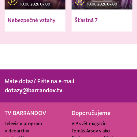
10.06.2026 07:00
10.06.2026 07:00
Nebezpečné vztahy
Šťastná 7
Máte dotaz? Pište na e-mail
dotazy@barrandov.tv
.
TV BARRANDOV
Doporučujeme
Televizní program
VIP svět magazín
Videoarchiv
Tomáš Arsov v akci