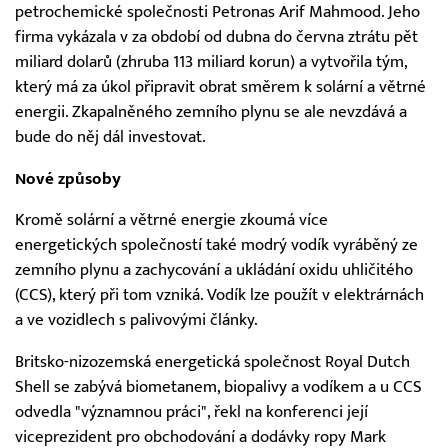
petrochemické společnosti Petronas Arif Mahmood. Jeho
firma vykázala v za období od dubna do června ztrátu pět
miliard dolarů (zhruba 113 miliard korun) a vytvořila tým,
který má za úkol připravit obrat směrem k solární a větrné
energii. Zkapalněného zemního plynu se ale nevzdává a
bude do něj dál investovat.
Nové způsoby
Kromě solární a větrné energie zkoumá více
energetických společností také modrý vodík vyráběný ze
zemního plynu a zachycování a ukládání oxidu uhličitého
(CCS), který při tom vzniká. Vodík lze použít v elektrárnách
a ve vozidlech s palivovými články.
Britsko-nizozemská energetická společnost Royal Dutch
Shell se zabývá biometanem, biopalivy a vodíkem a u CCS
odvedla "významnou práci", řekl na konferenci její
viceprezident pro obchodování a dodávky ropy Mark