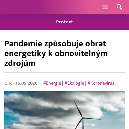
Navigace
Protext
Pandemie způsobuje obrat
energetiky k obnovitelným
zdrojům
ČTK
- 16.09.2020
#Energie
|
#Ekologie
|
#Koronavirus