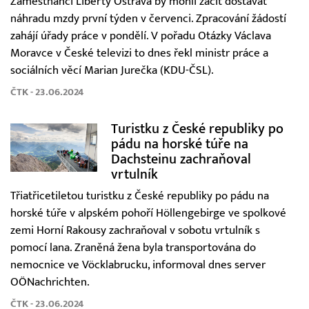
Zaměstnanci Liberty Ostrava by mohli začít dostávat
náhradu mzdy první týden v červenci. Zpracování žádostí
zahájí úřady práce v pondělí. V pořadu Otázky Václava
Moravce v České televizi to dnes řekl ministr práce a
sociálních věcí Marian Jurečka (KDU-ČSL).
ČTK - 23.06.2024
Turistku z České republiky po
pádu na horské túře na
Dachsteinu zachraňoval
vrtulník
Třiatřicetiletou turistku z České republiky po pádu na
horské túře v alpském pohoří Höllengebirge ve spolkové
zemi Horní Rakousy zachraňoval v sobotu vrtulník s
pomocí lana. Zraněná žena byla transportována do
nemocnice ve Vöcklabrucku, informoval dnes server
OÖNachrichten.
ČTK - 23.06.2024