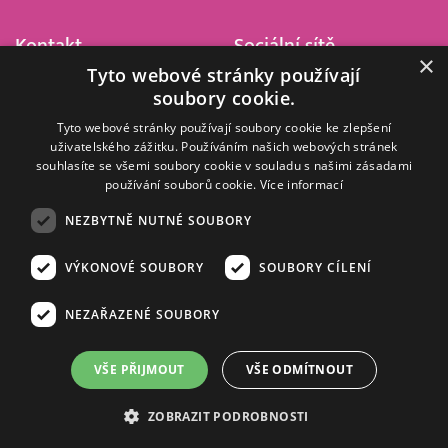
Kontakt
Sociální sítě
×
Tyto webové stránky používají
Barrandov Televizní Studio,
soubory cookie.
a.s.
Kříženeckého nám. 322
Tyto webové stránky používají soubory cookie ke zlepšení
uživatelského zážitku. Používáním našich webových stránek
152 00 Praha 5
souhlasíte se všemi soubory cookie v souladu s našimi zásadami
IČ 416 93 311
používání souborů cookie.
Více informací
dotazy@barrandov.tv
NEZBYTNĚ NUTNÉ SOUBORY
VÝKONOVÉ SOUBORY
SOUBORY CÍLENÍ
© 2008–2026 EMPRESA MEDIA, a.s. Všechna práva vyhrazena.
Kompletní pravidla využívání obsahu webu
najdete ZDE
.
NEZAŘAZENÉ SOUBORY
Zásady ochrany osobních a dalších zpracovávaných údajů
.
Nastavení Cookies
.
Informace o měření sledovanosti videa ve video archivu
VŠE PŘIJMOUT
VŠE ODMÍTNOUT
Nielsen Digital Measurement
. Využíváme grafické podklady z
depositphotos.com
.
ZOBRAZIT PODROBNOSTI