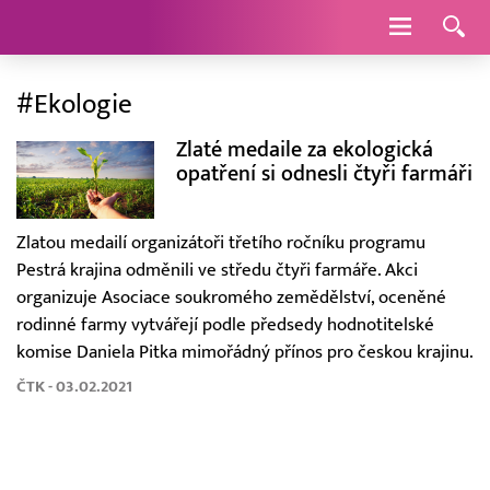
Navigace
#Ekologie
Zlaté medaile za ekologická
opatření si odnesli čtyři farmáři
Zlatou medailí organizátoři třetího ročníku programu
Pestrá krajina odměnili ve středu čtyři farmáře. Akci
organizuje Asociace soukromého zemědělství, oceněné
rodinné farmy vytvářejí podle předsedy hodnotitelské
komise Daniela Pitka mimořádný přínos pro českou krajinu.
ČTK - 03.02.2021