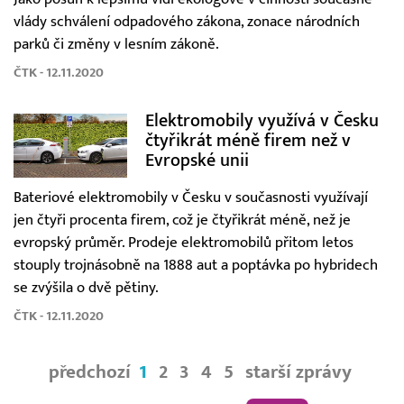
vlády schválení odpadového zákona, zonace národních
parků či změny v lesním zákoně.
ČTK - 12.11.2020
Elektromobily využívá v Česku
čtyřikrát méně firem než v
Evropské unii
Bateriové elektromobily v Česku v současnosti využívají
jen čtyři procenta firem, což je čtyřikrát méně, než je
evropský průměr. Prodeje elektromobilů přitom letos
stouply trojnásobně na 1888 aut a poptávka po hybridech
se zvýšila o dvě pětiny.
ČTK - 12.11.2020
předchozí
1
2
3
4
5
starší zprávy