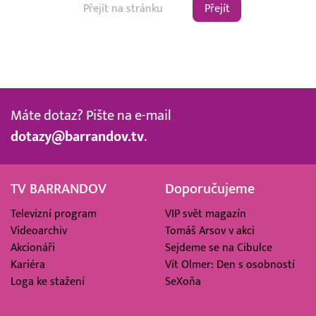
Přejít
Máte dotaz? Pište na e-mail
dotazy@barrandov.tv
.
TV BARRANDOV
Doporučujeme
Televizní program
VIP svět magazín
Videoarchiv
Tomáš Arsov v akci
Akcionáři
Sejdeme se na Cibulce
Kariéra
Vít Olmer: Den s osobností
Loga ke stažení
SeXoňa