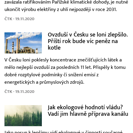
zavázala ratifikováním Pařížské klimatické dohody, je nutné
ukončit výrobu elektřiny z uhlí nejpozději v roce 2031.
ČTK - 19.11.2020
Ovzduší v Česku se loni zlepšilo.
Příští rok bude víc peněz na
kotle
V Česku loni poklesly koncentrace znečišťujících látek a
mělo nejlepší ovzduší za posledních 11 let. Přispěly k tomu
dobré rozptylové podmínky či snížení emisí z
energetických a průmyslových zdrojů.
ČTK - 19.11.2020
Jak ekologové hodnotí vládu?
Vadí jim hlavně příprava kanálu
Jako posun k lepšímu vidí ekologové v činnosti současné