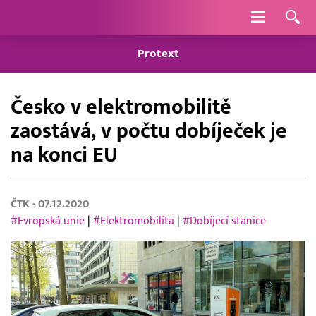
Navigace
Protext
Česko v elektromobilitě
zaostává, v počtu dobíječek je
na konci EU
ČTK
- 07.12.2020
#Evropská unie
|
#Elektromobilita
|
#Dobíjecí stanice