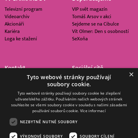
Televizní program
VIP svět magazín
Videoarchiv
Tomáš Arsov v akci
Akcionáři
Sejdeme se na Cibulce
Kariéra
Vít Olmer: Den s osobností
Loga ke stažení
SeXoňa
Kontakt
Sociální sítě
×
Tyto webové stránky používají
Barrandov Televizní Studio,
soubory cookie.
a.s.
Kříženeckého nám. 322
Tyto webové stránky používají soubory cookie ke zlepšení
uživatelského zážitku. Používáním našich webových stránek
152 00 Praha 5
souhlasíte se všemi soubory cookie v souladu s našimi zásadami
IČ 416 93 311
používání souborů cookie.
Více informací
dotazy@barrandov.tv
NEZBYTNĚ NUTNÉ SOUBORY
VÝKONOVÉ SOUBORY
SOUBORY CÍLENÍ
© 2008–2026 EMPRESA MEDIA, a.s. Všechna práva vyhrazena.