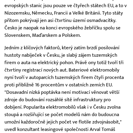
evropských stanic jsou pouze ve čtyřech státech EU, a to v
Nizozemsku, Německu, Francii a Velké Británii. Tyto státy
přitom pokrývají jen asi čtvrtinu území osmadvacítky.
Česko je naopak na konci evropského žebříčku spolu se
Slovenskem, Maďarskem a Polskem.
Jedním z klíčových faktorů, který zatím brzdí posilování
hustoty nabíječek v Česku, je slabý zájem tuzemských
firem o auta na elektrický pohon. Právě ony totiž tvoří tři
čtvrtiny registrací nových aut. Bateriové elektromobily
nyní tvoří v autoparcích tuzemských firem čtyři procenta
proti přibližně 16 procentům v ostatních zemích EU.
"Dosavadní nízká poptávka není motivací věnovat větší
zdroje do budování rozsáhlé sítě infrastruktury pro
dobíjení. Popularita elektromobilů však i v Česku zvolna
stoupá a rozšiřující se počet modelů nám do budoucna
umožní každoročně jejich počet ve flotile zdvojnásobit,"
uvedl konzultant leasingové společnosti Arval Tomáš