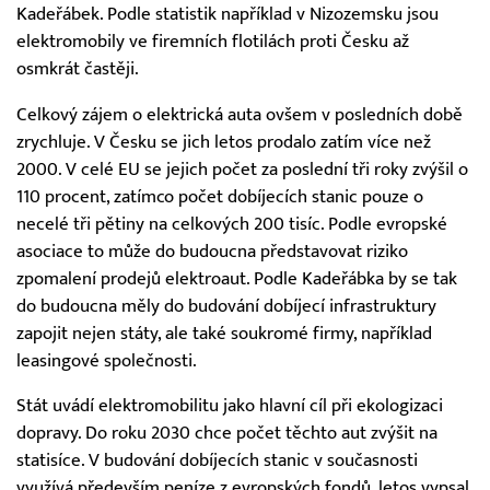
Kadeřábek. Podle statistik například v Nizozemsku jsou
elektromobily ve firemních flotilách proti Česku až
osmkrát častěji.
Celkový zájem o elektrická auta ovšem v posledních době
zrychluje. V Česku se jich letos prodalo zatím více než
2000. V celé EU se jejich počet za poslední tři roky zvýšil o
110 procent, zatímco počet dobíjecích stanic pouze o
necelé tři pětiny na celkových 200 tisíc. Podle evropské
asociace to může do budoucna představovat riziko
zpomalení prodejů elektroaut. Podle Kadeřábka by se tak
do budoucna měly do budování dobíjecí infrastruktury
zapojit nejen státy, ale také soukromé firmy, například
leasingové společnosti.
Stát uvádí elektromobilitu jako hlavní cíl při ekologizaci
dopravy. Do roku 2030 chce počet těchto aut zvýšit na
statisíce. V budování dobíjecích stanic v současnosti
využívá především peníze z evropských fondů, letos vypsal