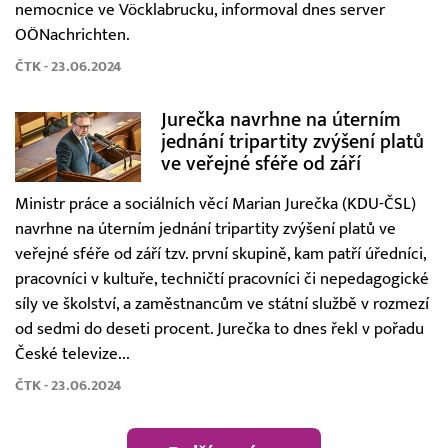
nemocnice ve Vöcklabrucku, informoval dnes server
OÖNachrichten.
ČTK - 23.06.2024
Jurečka navrhne na úterním
jednání tripartity zvýšení platů
ve veřejné sféře od září
Ministr práce a sociálních věcí Marian Jurečka (KDU-ČSL)
navrhne na úterním jednání tripartity zvýšení platů ve
veřejné sféře od září tzv. první skupině, kam patří úředníci,
pracovníci v kultuře, techničtí pracovníci či nepedagogické
síly ve školství, a zaměstnancům ve státní službě v rozmezí
od sedmi do deseti procent. Jurečka to dnes řekl v pořadu
České televize...
ČTK - 23.06.2024