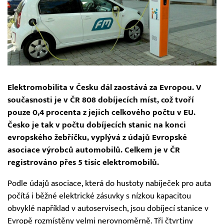
Elektromobilita v Česku dál zaostává za Evropou. V
současnosti je v ČR 808 dobíjecích míst, což tvoří
pouze 0,4 procenta z jejich celkového počtu v EU.
Česko je tak v počtu dobíjecích stanic na konci
evropského žebříčku, vyplývá z údajů Evropské
asociace výrobců automobilů. Celkem je v ČR
registrováno přes 5 tisíc elektromobilů.
Podle údajů asociace, která do hustoty nabíječek pro auta
počítá i běžné elektrické zásuvky s nízkou kapacitou
obvyklé například v autoservisech, jsou dobíjecí stanice v
Evropě rozmístěny velmi nerovnoměrně. Tři čtvrtiny