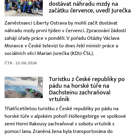
dostávat náhradu mzdy na
začátku července, uvedl Jurečka
Zaměstnanci Liberty Ostrava by mohli začít dostávat
náhradu mzdy první týden v červenci. Zpracování žádostí
zahájí úřady práce v pondělí. V pořadu Otázky Václava
Moravce v České televizi to dnes řekl ministr práce a
sociálních věcí Marian Jurečka (KDU-ČSL).
ČTK - 23.06.2024
Turistku z České republiky po
pádu na horské túře na
Dachsteinu zachraňoval
vrtulník
Třiatřicetiletou turistku z České republiky po pádu na
horské túře v alpském pohoří Höllengebirge ve spolkové
zemi Horní Rakousy zachraňoval v sobotu vrtulník s
pomocí lana. Zraněná žena byla transportována do