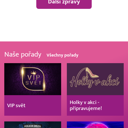
Další zprávy
Naše pořady
Všechny pořady
Holky v akci -
VIP svět
připravujeme!