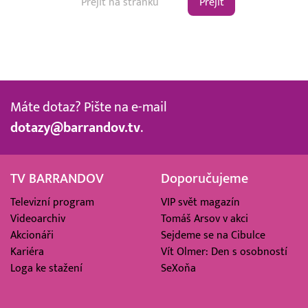
Přejít
Máte dotaz? Pište na e-mail
dotazy@barrandov.tv
.
TV BARRANDOV
Doporučujeme
Televizní program
VIP svět magazín
Videoarchiv
Tomáš Arsov v akci
Akcionáři
Sejdeme se na Cibulce
Kariéra
Vít Olmer: Den s osobností
Loga ke stažení
SeXoňa