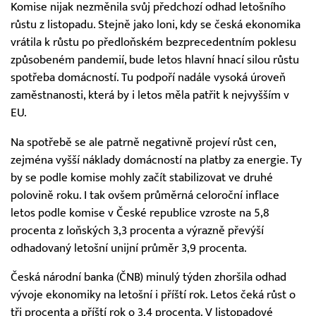
Komise nijak nezměnila svůj předchozí odhad letošního
růstu z listopadu. Stejně jako loni, kdy se česká ekonomika
vrátila k růstu po předloňském bezprecedentním poklesu
způsobeném pandemií, bude letos hlavní hnací silou růstu
spotřeba domácností. Tu podpoří nadále vysoká úroveň
zaměstnanosti, která by i letos měla patřit k nejvyšším v
EU.
Na spotřebě se ale patrně negativně projeví růst cen,
zejména vyšší náklady domácností na platby za energie. Ty
by se podle komise mohly začít stabilizovat ve druhé
polovině roku. I tak ovšem průměrná celoroční inflace
letos podle komise v České republice vzroste na 5,8
procenta z loňských 3,3 procenta a výrazně převýší
odhadovaný letošní unijní průměr 3,9 procenta.
Česká národní banka (ČNB) minulý týden zhoršila odhad
vývoje ekonomiky na letošní i příští rok. Letos čeká růst o
tři procenta a příští rok o 3,4 procenta. V listopadové