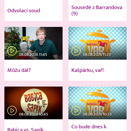
Sousedé z Barrandova
Odvolací soud
(9)
08.08.2026 11:45
08.08.2026 11:25
Můžu dál?
Kašpárku, vař!
08.08.2026 10:45
08.08.2026 10:25
Co bude dnes k
Babica vs. Sapík