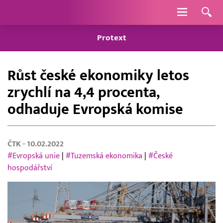
Navigace
Protext
Růst české ekonomiky letos
zrychlí na 4,4 procenta,
odhaduje Evropská komise
ČTK
- 10.02.2022
#Evropská unie
|
#Tuzemská ekonomika
|
#České
hospodářství