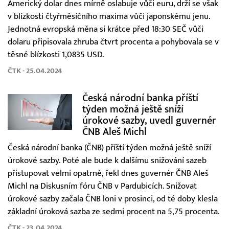
Americký dolar dnes mírně oslabuje vůči euru, drží se však
v blízkosti čtyřměsíčního maxima vůči japonskému jenu.
Jednotná evropská měna si krátce před 18:30 SEČ vůči
dolaru připisovala zhruba čtvrt procenta a pohybovala se v
těsné blízkosti 1,0835 USD.
ČTK - 25.04.2024
Česká národní banka příští
týden možná ještě sníží
úrokové sazby, uvedl guvernér
ČNB Aleš Michl
Česká národní banka (ČNB) příští týden možná ještě sníží
úrokové sazby. Poté ale bude k dalšímu snižování sazeb
přistupovat velmi opatrně, řekl dnes guvernér ČNB Aleš
Michl na Diskusním fóru ČNB v Pardubicích. Snižovat
úrokové sazby začala ČNB loni v prosinci, od té doby klesla
základní úroková sazba ze sedmi procent na 5,75 procenta.
ČTK - 23.04.2024