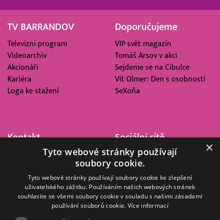
TV BARRANDOV
Doporučujeme
Televizní program
VIP svět magazín
Videoarchiv
Tomáš Arsov v akci
Akcionáři
Sejdeme se na Cibulce
Kariéra
Vít Olmer: Den s osobností
Loga ke stažení
SeXoňa
Kontakt
Sociální sítě
×
Tyto webové stránky používají
Barrandov Televizní Studio,
soubory cookie.
a.s.
Kříženeckého nám. 322
Tyto webové stránky používají soubory cookie ke zlepšení
uživatelského zážitku. Používáním našich webových stránek
152 00 Praha 5
souhlasíte se všemi soubory cookie v souladu s našimi zásadami
IČ 416 93 311
používání souborů cookie.
Více informací
dotazy@barrandov.tv