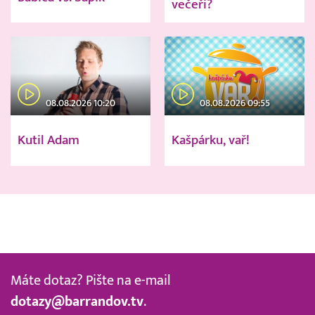
večeři?
08.08.2026 10:20
08.08.2026 09:55
Kutil Adam
Kašpárku, vař!
Máte dotaz? Pište na e-mail
dotazy@barrandov.tv
.