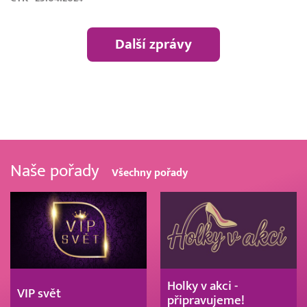
Další zprávy
Naše pořady
Všechny pořady
Holky v akci -
VIP svět
připravujeme!