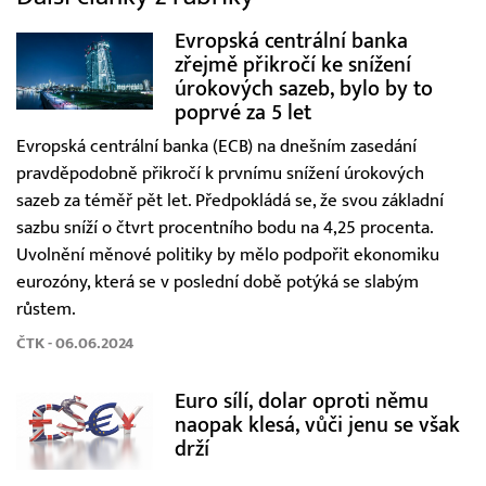
Evropská centrální banka
zřejmě přikročí ke snížení
úrokových sazeb, bylo by to
poprvé za 5 let
Evropská centrální banka (ECB) na dnešním zasedání
pravděpodobně přikročí k prvnímu snížení úrokových
sazeb za téměř pět let. Předpokládá se, že svou základní
sazbu sníží o čtvrt procentního bodu na 4,25 procenta.
Uvolnění měnové politiky by mělo podpořit ekonomiku
eurozóny, která se v poslední době potýká se slabým
růstem.
ČTK - 06.06.2024
Euro sílí, dolar oproti němu
naopak klesá, vůči jenu se však
drží