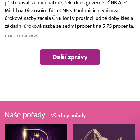
přistupovat velmi opatrně, řekl dnes guvernér ČNB Aleš
Michl na Diskusním fóru ČNB v Pardubicích. Snižovat
úrokové sazby začala ČNB loni v prosinci, od té doby klesla
základní úroková sazba ze sedmi procent na 5,75 procenta.
ČTK - 23.04.2024
Další zprávy
Naše pořady
Všechny pořady