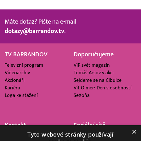
Máte dotaz? Pište na e-mail
dotazy@barrandov.tv
.
TV BARRANDOV
Doporučujeme
Televizní program
VIP svět magazín
Videoarchiv
Tomáš Arsov v akci
Akcionáři
Sejdeme se na Cibulce
Kariéra
Vít Olmer: Den s osobností
Loga ke stažení
SeXoňa
Kontakt
Sociální sítě
×
Tyto webové stránky používají
Barrandov Televizní Studio,