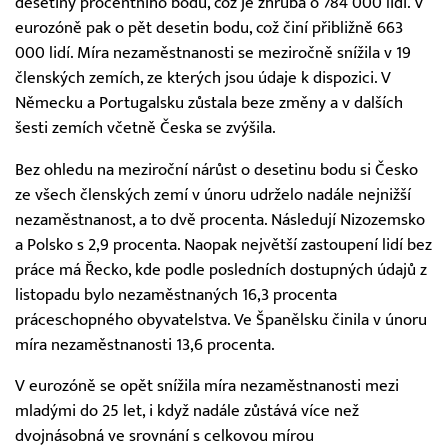
desetiny procentního bodu, což je zhruba o 784 000 lidí. V
eurozóně pak o pět desetin bodu, což činí přibližně 663
000 lidí. Míra nezaměstnanosti se meziročně snížila v 19
členských zemích, ze kterých jsou údaje k dispozici. V
Německu a Portugalsku zůstala beze změny a v dalších
šesti zemích včetně Česka se zvýšila.
Bez ohledu na meziroční nárůst o desetinu bodu si Česko
ze všech členských zemí v únoru udrželo nadále nejnižší
nezaměstnanost, a to dvě procenta. Následují Nizozemsko
a Polsko s 2,9 procenta. Naopak největší zastoupení lidí bez
práce má Řecko, kde podle posledních dostupných údajů z
listopadu bylo nezaměstnaných 16,3 procenta
práceschopného obyvatelstva. Ve Španělsku činila v únoru
míra nezaměstnanosti 13,6 procenta.
V eurozóně se opět snížila míra nezaměstnanosti mezi
mladými do 25 let, i když nadále zůstává více než
dvojnásobná ve srovnání s celkovou mírou