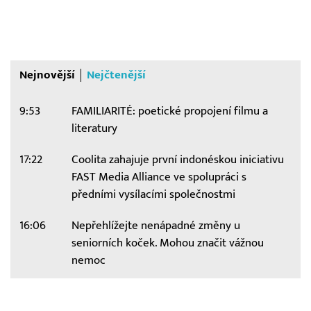
Nejnovější
Nejčtenější
9:53
FAMILIARITÉ: poetické propojení filmu a
literatury
17:22
Coolita zahajuje první indonéskou iniciativu
FAST Media Alliance ve spolupráci s
předními vysílacími společnostmi
16:06
Nepřehlížejte nenápadné změny u
seniorních koček. Mohou značit vážnou
nemoc