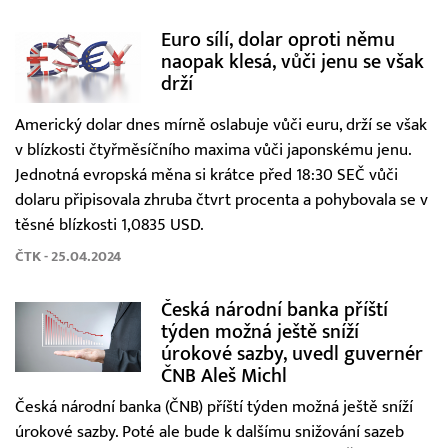
Euro sílí, dolar oproti němu
naopak klesá, vůči jenu se však
drží
Americký dolar dnes mírně oslabuje vůči euru, drží se však
v blízkosti čtyřměsíčního maxima vůči japonskému jenu.
Jednotná evropská měna si krátce před 18:30 SEČ vůči
dolaru připisovala zhruba čtvrt procenta a pohybovala se v
těsné blízkosti 1,0835 USD.
ČTK - 25.04.2024
Česká národní banka příští
týden možná ještě sníží
úrokové sazby, uvedl guvernér
ČNB Aleš Michl
Česká národní banka (ČNB) příští týden možná ještě sníží
úrokové sazby. Poté ale bude k dalšímu snižování sazeb