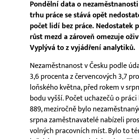
Pondělní data o nezaměstnanosti
trhu práce se stává opět nedosta
počet lidí bez práce. Nedostatek p
růst mezd a zároveň omezuje oži
Vyplývá to z vyjádření analytiků.
Nezaměstnanost v Česku podle údaj
3,6 procenta z červencových 3,7 pro
loňského května, před rokem v srpn
bodu vyšší. Počet uchazečů o práci 
889, meziročně bylo nezaměstnanýc
srpna zaměstnavatelé nabízeli pro
volných pracovních míst. Bylo to té