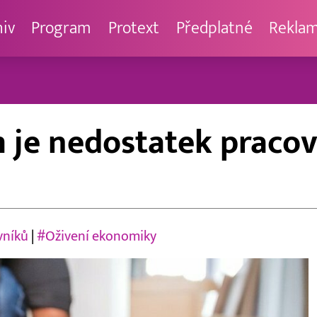
hiv
Program
Protext
Předplatné
Rekla
 je nedostatek pracov
vníků
|
#Oživení ekonomiky