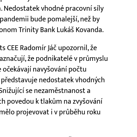
 Nedostatek vhodné pracovní síly
o pandemii bude pomalejší, než by
konom Trinity Bank Lukáš Kovanda.
s CEE Radomír Jáč upozornil, že
značují, že podnikatelé v průmyslu
e očekávají navyšování počtu
 představuje nedostatek vhodných
nižující se nezaměstnanost a
ch povedou k tlakům na zvyšování
mělo projevovat i v průběhu roku