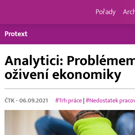
Pořady
Arc
Protext
Analytici: Problémem
oživení ekonomiky
ČTK
- 06.09.2021
#Trh práce
|
#Nedostatek praco