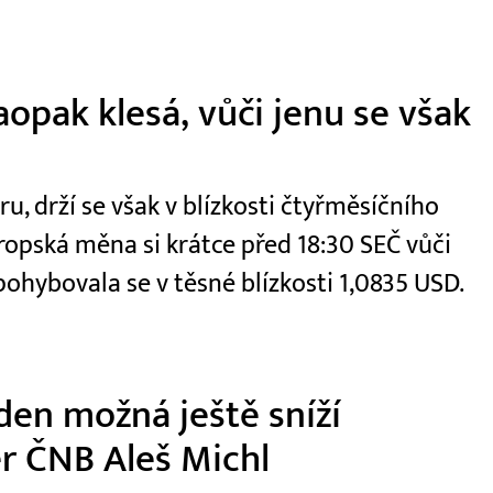
aopak klesá, vůči jenu se však
u, drží se však v blízkosti čtyřměsíčního
opská měna si krátce před 18:30 SEČ vůči
pohybovala se v těsné blízkosti 1,0835 USD.
den možná ještě sníží
r ČNB Aleš Michl