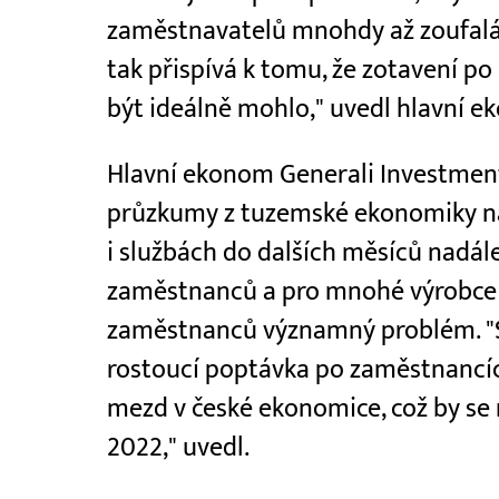
zaměstnavatelů mnohdy až zoufalá.
tak přispívá k tomu, že zotavení p
být ideálně mohlo," uvedl hlavní e
Hlavní ekonom Generali Investment
průzkumy z tuzemské ekonomiky na
i službách do dalších měsíců nadál
zaměstnanců a pro mnohé výrobce
zaměstnanců významný problém. "S
rostoucí poptávka po zaměstnancí
mezd v české ekonomice, což by se 
2022," uvedl.