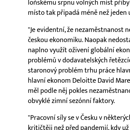
loňskému srpnu volných míst přibyl
místo tak připadá méně než jeden 
"Je evidentní, že nezaměstnanost ne
českou ekonomiku. Naopak nedosta
naplno využít oživení globální eko
problémů v dodavatelských řetězcích
staronový problém trhu práce hlavn
hlavní ekonom Deloitte David Mar
měl podle něj pokles nezaměstnano
obvyklé zimní sezónní faktory.
"Pracovní síly se v Česku v některý
kritičtěji než před pandemií, kdy už