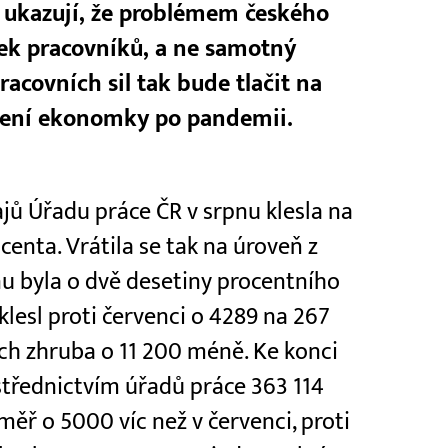
 ukazují, že problémem českého
tek pracovníků, a ne samotný
racovních sil tak bude tlačit na
vení ekonomky po pandemii.
ů Úřadu práce ČR v srpnu klesla na
centa. Vrátila se tak na úroveň z
u byla o dvě desetiny procentního
klesl proti červenci o 4289 na 267
h zhruba o 11 200 méně. Ke konci
střednictvím úřadů práce 363 114
měř o 5000 víc než v červenci, proti