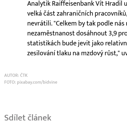
Analytik Raiffeisenbank Vít Hradil 
velká část zahraničních pracovníků,
nevrátili. "Celkem by tak podle ná
nezaměstnanost dosáhnout 3,9 proc
statistikách bude jevit jako relativ
zesilování tlaku na mzdový růst," u
AUTOR:
ČTK
FOTO: pixabay.com/bidvine
Sdílet článek