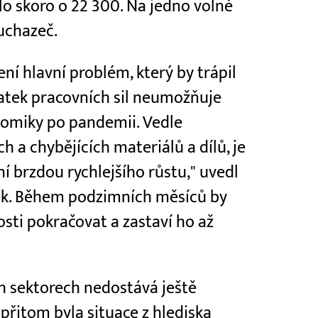
o skoro o 22 300. Na jedno volné
uchazeč.
ní hlavní problém, který by trápil
tek pracovních sil neumožňuje
nomiky po pandemii. Vedle
 a chybějících materiálů a dílů, je
í brzdou rychlejšího růstu," uvedl
ek. Během podzimních měsíců by
sti pokračovat a zastaví ho až
ch sektorech nedostává ještě
 přitom byla situace z hlediska