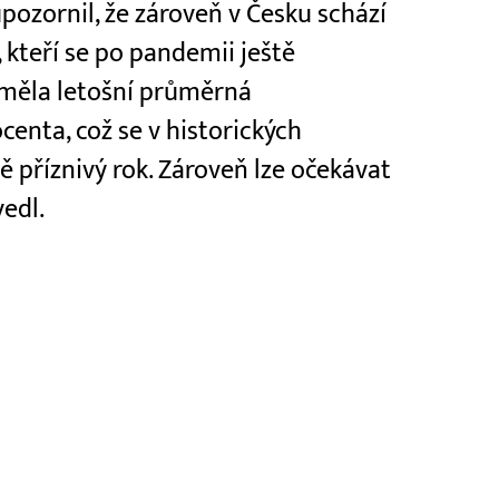
upozornil, že zároveň v Česku schází
 kteří se po pandemii ještě
s měla letošní průměrná
enta, což se v historických
ně příznivý rok. Zároveň lze očekávat
vedl.