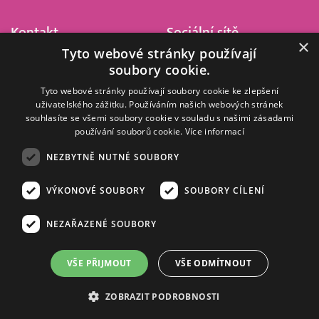
Kontakt
Sociální sítě
×
Tyto webové stránky používají
Barrandov Televizní Studio,
soubory cookie.
a.s.
Kříženeckého nám. 322
Tyto webové stránky používají soubory cookie ke zlepšení
uživatelského zážitku. Používáním našich webových stránek
152 00 Praha 5
souhlasíte se všemi soubory cookie v souladu s našimi zásadami
IČ 416 93 311
používání souborů cookie.
Více informací
dotazy@barrandov.tv
NEZBYTNĚ NUTNÉ SOUBORY
VÝKONOVÉ SOUBORY
SOUBORY CÍLENÍ
© 2008–2026 EMPRESA MEDIA, a.s. Všechna práva vyhrazena.
Kompletní pravidla využívání obsahu webu
najdete ZDE
.
NEZAŘAZENÉ SOUBORY
Zásady ochrany osobních a dalších zpracovávaných údajů
.
Nastavení Cookies
.
Informace o měření sledovanosti videa ve video archivu
VŠE PŘIJMOUT
VŠE ODMÍTNOUT
Nielsen Digital Measurement
. Využíváme grafické podklady z
depositphotos.com
.
ZOBRAZIT PODROBNOSTI