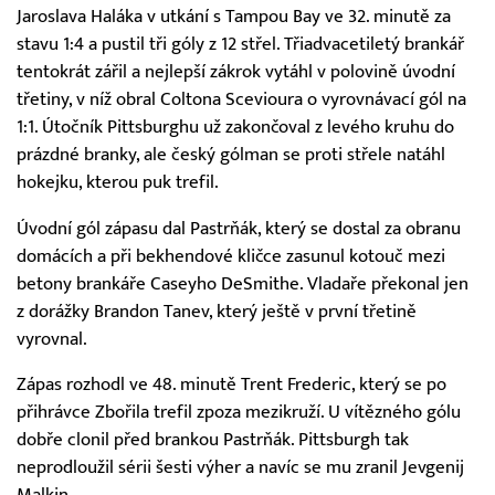
Jaroslava Haláka v utkání s Tampou Bay ve 32. minutě za
stavu 1:4 a pustil tři góly z 12 střel. Třiadvacetiletý brankář
tentokrát zářil a nejlepší zákrok vytáhl v polovině úvodní
třetiny, v níž obral Coltona Scevioura o vyrovnávací gól na
1:1. Útočník Pittsburghu už zakončoval z levého kruhu do
prázdné branky, ale český gólman se proti střele natáhl
hokejku, kterou puk trefil.
Úvodní gól zápasu dal Pastrňák, který se dostal za obranu
domácích a při bekhendové kličce zasunul kotouč mezi
betony brankáře Caseyho DeSmithe. Vladaře překonal jen
z dorážky Brandon Tanev, který ještě v první třetině
vyrovnal.
Zápas rozhodl ve 48. minutě Trent Frederic, který se po
přihrávce Zbořila trefil zpoza mezikruží. U vítězného gólu
dobře clonil před brankou Pastrňák. Pittsburgh tak
neprodloužil sérii šesti výher a navíc se mu zranil Jevgenij