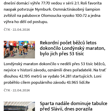
dnešní domácí výhře 77:70 vedou v sérii 2:1. Roli favorita
naopak potvrzuje Nymburk. Osmnáctinásobný šampion
zvítězil na palubovce Olomoucka vysoko 100:72 a jedna
výhra ho dělí od postupu.
ČTK - 22.04.2024
Rekordní počet běžců letos
dokončilo Londýnský maraton,
bylo jich přes 53 tisíc
Londýnský maraton dokončilo v neděli přes 53 tisíc běžců,
nejvíce v historii závodu, oznámili dnes pořadatelé. Na trať
dlouhou 42.195 metrů se vydalo 54.281 startujících. Loni
proběhlo cílem populárního závodu 43.965 lidí.Re
ČTK - 22.04.2024
Sparta nadále dominuje tabulce
před Slávií, dnes porazila