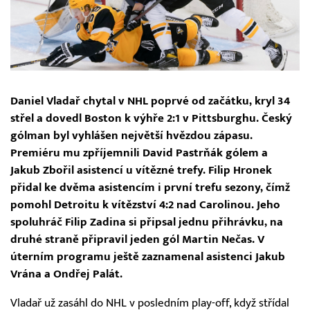
Daniel Vladař chytal v NHL poprvé od začátku, kryl 34
střel a dovedl Boston k výhře 2:1 v Pittsburghu. Český
gólman byl vyhlášen největší hvězdou zápasu.
Premiéru mu zpříjemnili David Pastrňák gólem a
Jakub Zbořil asistencí u vítězné trefy. Filip Hronek
přidal ke dvěma asistencím i první trefu sezony, čímž
pomohl Detroitu k vítězství 4:2 nad Carolinou. Jeho
spoluhráč Filip Zadina si připsal jednu přihrávku, na
druhé straně připravil jeden gól Martin Nečas. V
úterním programu ještě zaznamenal asistenci Jakub
Vrána a Ondřej Palát.
Vladař už zasáhl do NHL v posledním play-off, když střídal