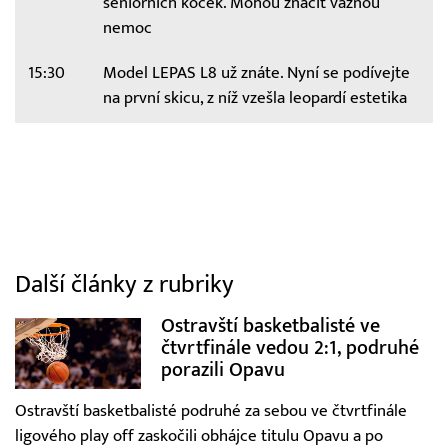
seniorních koček. Mohou značit vážnou
nemoc
15:30
Model LEPAS L8 už znáte. Nyní se podívejte
na první skicu, z níž vzešla leopardí estetika
Další články z rubriky
Ostravští basketbalisté ve
čtvrtfinále vedou 2:1, podruhé
porazili Opavu
Ostravští basketbalisté podruhé za sebou ve čtvrtfinále
ligového play off zaskočili obhájce titulu Opavu a po