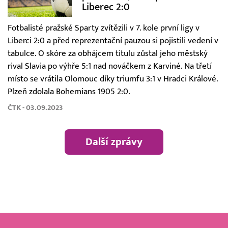
Liberec 2:0
Fotbalisté pražské Sparty zvítězili v 7. kole první ligy v
Liberci 2:0 a před reprezentační pauzou si pojistili vedení v
tabulce. O skóre za obhájcem titulu zůstal jeho městský
rival Slavia po výhře 5:1 nad nováčkem z Karviné. Na třetí
místo se vrátila Olomouc díky triumfu 3:1 v Hradci Králové.
Plzeň zdolala Bohemians 1905 2:0.
ČTK - 03.09.2023
Další zprávy