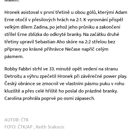
Malkin.
Hronek asistoval v první třetině u obou gólů, kterými Adam
Erne otočil v přesilových hrách na 2:1. K vyrovnání přispěl
velkým dílem Zadina, po jehož jeho průniku a zakončení
střílel Erne zblízka do odkryté branky. Na začátku druhé
třetiny upravil Sebastian Aho skóre na 2:2 střelou bez
přípravy po krásné přihrávce Nečase napříč celým
pásmem.
Robby Fabbri strhl ve 33. minutě opět vedení na stranu
Detroitu a výhru zpečetil Hronek při závěrečné power play.
Český obránce se zmocnil ve vlastním pásmu puku v rohu
kluziště a přes celé hřiště ho poslal do prázdné branky.
Carolina prohrála poprvé po osmi zápasech.
AUTOR:
ČTK
FOTO:
ČTK/AP
, Keith Srakocic