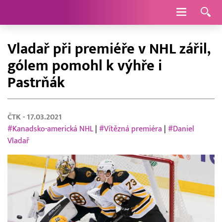
Navigace
Vladař při premiéře v NHL zářil,
gólem pomohl k výhře i
Pastrňák
ČTK
- 17.03.2021
#Kanadsko-americká NHL
|
#Vítězná premiéra
|
#Daniel
Vladař