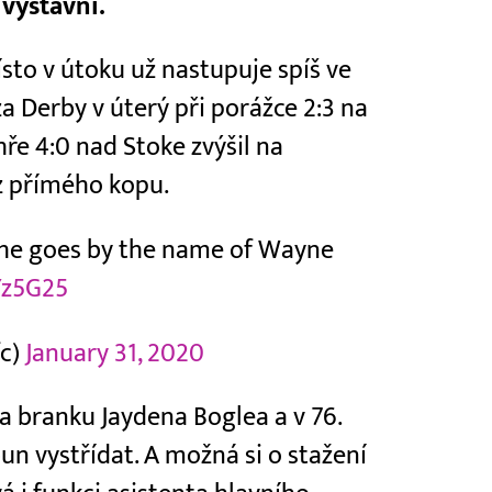
 výstavní.
místo v útoku už nastupuje spíš ve
za Derby v úterý při porážce 2:3 na
ře 4:0 nad Stoke zvýšil na
z přímého kopu.
e goes by the name of Wayne
Yz5G25
fc)
January 31, 2020
na branku Jaydena Boglea a v 76.
un vystřídat. A možná si o stažení