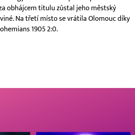
e za obhájcem titulu zůstal jeho městský
viné. Na třetí místo se vrátila Olomouc díky
 Bohemians 1905 2:0.