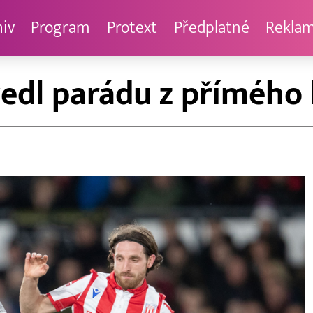
hiv
Program
Protext
Předplatné
Rekla
edl parádu z přímého