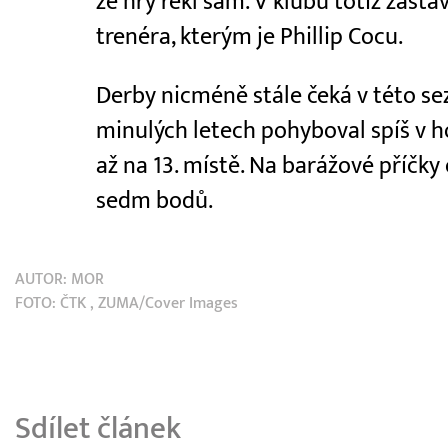
ze hry řekl sám. V klubu totiž zastá
trenéra, kterým je Phillip Cocu.
Derby nicméně stále čeká v této se
minulých letech pohyboval spíš v ho
až na 13. místě. Na barážové příčky
sedm bodů.
AUTOR:
MOR
FOTO:
ČTK
, ZUMA/Cover Images
Sdílet článek