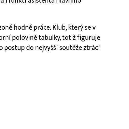
vá i funkci asistenta hlavního
zoně hodně práce. Klub, který se v
rní polovině tabulky, totiž figuruje
 o postup do nejvyšší soutěže ztrácí