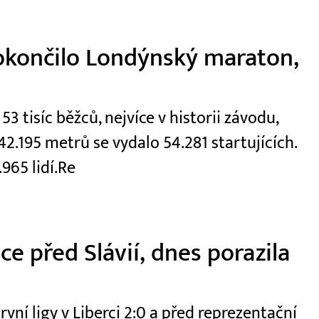
okončilo Londýnský maraton,
 tisíc běžců, nejvíce v historii závodu,
2.195 metrů se vydalo 54.281 startujících.
965 lidí.Re
e před Slávií, dnes porazila
první ligy v Liberci 2:0 a před reprezentační