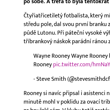
po sobě. A trefa to byla tentokrát
Čtyřiatřicetiletý fotbalista, který 
středu pole, dal svou první branku 
půdě Lutonu. Při páteční vysoké výh
tříbrankový náskok parádní ránou 
Wayne Rooney Wayne Rooney h
Rooney
pic.twitter.com/hmNa
- Steve Smith (@stevesmithdc
Rooney si navíc připsal i asistenci 
minutě mohl v poklidu za ovací trib