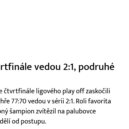
vrtfinále vedou 2:1, podruhé
čtvrtfinále ligového play off zaskočili
e 77:70 vedou v sérii 2:1. Roli favorita
ý šampion zvítězil na palubovce
dělí od postupu.