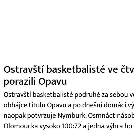
Ostravští basketbalisté ve čt
porazili Opavu
Ostravští basketbalisté podruhé za sebou ve 
obhájce titulu Opavu a po dnešní domácí výhř
naopak potvrzuje Nymburk. Osmnáctinásobn
Olomoucka vysoko 100:72 a jedna výhra ho 