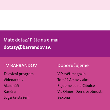
Máte dotaz? Pište na e-mail
dotazy@barrandov.tv
.
TV BARRANDOV
Doporučujeme
Televizní program
VIP svět magazín
Videoarchiv
Tomáš Arsov v akci
Akcionáři
Sejdeme se na Cibulce
Kariéra
Vít Olmer: Den s osobností
Loga ke stažení
SeXoňa