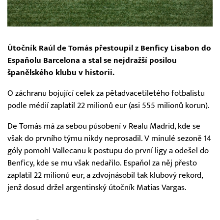
Útočník Raúl de Tomás přestoupil z Benficy Lisabon do
Espaňolu Barcelona a stal se nejdražší posilou
španělského klubu v historii.
O záchranu bojující celek za pětadvacetiletého fotbalistu
podle médií zaplatil 22 milionů eur (asi 555 milionů korun).
De Tomás má za sebou působení v Realu Madrid, kde se
však do prvního týmu nikdy neprosadil. V minulé sezoně 14
góly pomohl Vallecanu k postupu do první ligy a odešel do
Benficy, kde se mu však nedařilo. Espaňol za něj přesto
zaplatil 22 milionů eur, a zdvojnásobil tak klubový rekord,
jenž dosud držel argentinský útočník Matias Vargas.