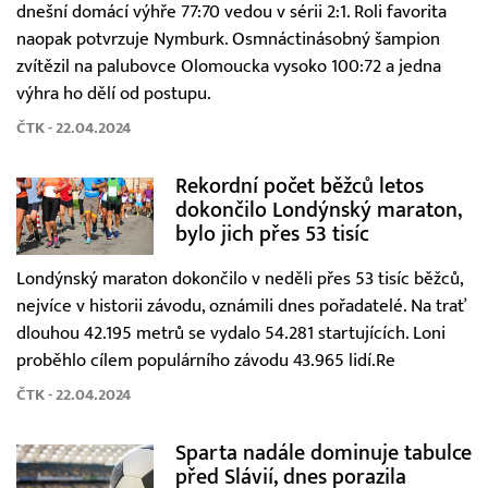
dnešní domácí výhře 77:70 vedou v sérii 2:1. Roli favorita
naopak potvrzuje Nymburk. Osmnáctinásobný šampion
zvítězil na palubovce Olomoucka vysoko 100:72 a jedna
výhra ho dělí od postupu.
ČTK - 22.04.2024
Rekordní počet běžců letos
dokončilo Londýnský maraton,
bylo jich přes 53 tisíc
Londýnský maraton dokončilo v neděli přes 53 tisíc běžců,
nejvíce v historii závodu, oznámili dnes pořadatelé. Na trať
dlouhou 42.195 metrů se vydalo 54.281 startujících. Loni
proběhlo cílem populárního závodu 43.965 lidí.Re
ČTK - 22.04.2024
Sparta nadále dominuje tabulce
před Slávií, dnes porazila