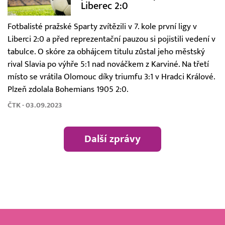
Liberec 2:0
Fotbalisté pražské Sparty zvítězili v 7. kole první ligy v
Liberci 2:0 a před reprezentační pauzou si pojistili vedení v
tabulce. O skóre za obhájcem titulu zůstal jeho městský
rival Slavia po výhře 5:1 nad nováčkem z Karviné. Na třetí
místo se vrátila Olomouc díky triumfu 3:1 v Hradci Králové.
Plzeň zdolala Bohemians 1905 2:0.
ČTK - 03.09.2023
Další zprávy