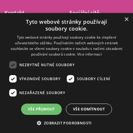
Kontakt
Sociální sítě
×
Tyto webové stránky používají
Barrandov Televizní Studio,
soubory cookie.
a.s.
Kříženeckého nám. 322
Tyto webové stránky používají soubory cookie ke zlepšení
uživatelského zážitku. Používáním našich webových stránek
152 00 Praha 5
souhlasíte se všemi soubory cookie v souladu s našimi zásadami
IČ 416 93 311
používání souborů cookie.
Více informací
dotazy@barrandov.tv
NEZBYTNĚ NUTNÉ SOUBORY
VÝKONOVÉ SOUBORY
SOUBORY CÍLENÍ
© 2008–2026 EMPRESA MEDIA, a.s. Všechna práva vyhrazena.
Kompletní pravidla využívání obsahu webu
najdete ZDE
.
NEZAŘAZENÉ SOUBORY
Zásady ochrany osobních a dalších zpracovávaných údajů
.
Nastavení Cookies
.
Informace o měření sledovanosti videa ve video archivu
VŠE PŘIJMOUT
VŠE ODMÍTNOUT
Nielsen Digital Measurement
. Využíváme grafické podklady z
depositphotos.com
.
ZOBRAZIT PODROBNOSTI