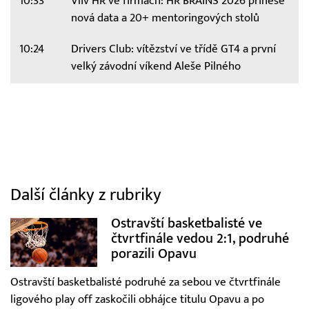
10:33
Vliv HR ve firmách: HR BRAINS 2026 přinese
nová data a 20+ mentoringových stolů
10:24
Drivers Club: vítězství ve třídě GT4 a první
velký závodní víkend Aleše Pilného
Další články z rubriky
Ostravští basketbalisté ve
čtvrtfinále vedou 2:1, podruhé
porazili Opavu
Ostravští basketbalisté podruhé za sebou ve čtvrtfinále
ligového play off zaskočili obhájce titulu Opavu a po