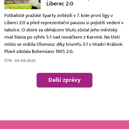
Liberec 2:0
Fotbalisté pražské Sparty zvítězili v 7. kole první ligy v
Liberci 2:0 a před reprezentační pauzou si pojistili vedení v
tabulce. O skóre za obhájcem titulu zůstal jeho městský
rival Slavia po výhře 5:1 nad nováčkem z Karviné. Na třetí
místo se vrátila Olomouc díky triumfu 3:1 v Hradci Králové.
Plzeň zdolala Bohemians 1905 2:0.
ČTK - 03.09.2023
Další zprávy