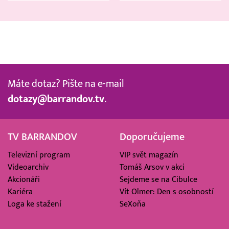
Máte dotaz? Pište na e-mail
dotazy@barrandov.tv
.
TV BARRANDOV
Doporučujeme
Televizní program
VIP svět magazín
Videoarchiv
Tomáš Arsov v akci
Akcionáři
Sejdeme se na Cibulce
Kariéra
Vít Olmer: Den s osobností
Loga ke stažení
SeXoňa