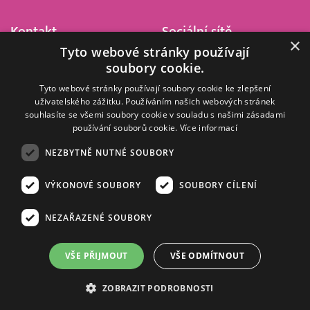
Kontakt
Sociální sítě
×
Tyto webové stránky používají
Barrandov Televizní Studio,
soubory cookie.
a.s.
Kříženeckého nám. 322
Tyto webové stránky používají soubory cookie ke zlepšení
uživatelského zážitku. Používáním našich webových stránek
152 00 Praha 5
souhlasíte se všemi soubory cookie v souladu s našimi zásadami
IČ 416 93 311
používání souborů cookie.
Více informací
dotazy@barrandov.tv
NEZBYTNĚ NUTNÉ SOUBORY
VÝKONOVÉ SOUBORY
SOUBORY CÍLENÍ
© 2008–2026 EMPRESA MEDIA, a.s. Všechna práva vyhrazena.
Kompletní pravidla využívání obsahu webu
najdete ZDE
.
NEZAŘAZENÉ SOUBORY
Zásady ochrany osobních a dalších zpracovávaných údajů
.
Nastavení Cookies
.
Informace o měření sledovanosti videa ve video archivu
VŠE PŘIJMOUT
VŠE ODMÍTNOUT
Nielsen Digital Measurement
. Využíváme grafické podklady z
depositphotos.com
.
ZOBRAZIT PODROBNOSTI