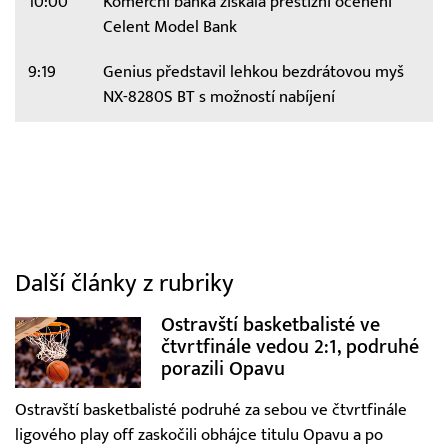
10:00
Komerční banka získala prestižní ocenění
Celent Model Bank
9:19
Genius představil lehkou bezdrátovou myš
NX-8280S BT s možností nabíjení
Další články z rubriky
Ostravští basketbalisté ve
čtvrtfinále vedou 2:1, podruhé
porazili Opavu
Ostravští basketbalisté podruhé za sebou ve čtvrtfinále
ligového play off zaskočili obhájce titulu Opavu a po