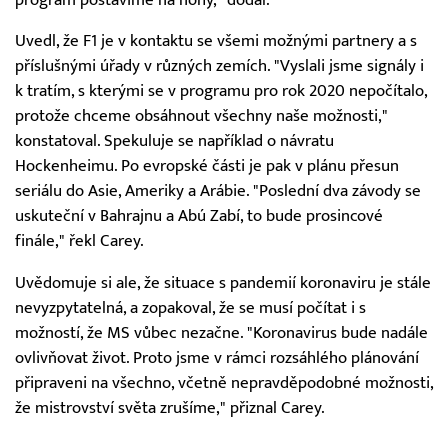
Uvedl, že F1 je v kontaktu se všemi možnými partnery a s
příslušnými úřady v různých zemích. "Vyslali jsme signály i
k tratím, s kterými se v programu pro rok 2020 nepočítalo,
protože chceme obsáhnout všechny naše možnosti,"
konstatoval. Spekuluje se například o návratu
Hockenheimu. Po evropské části je pak v plánu přesun
seriálu do Asie, Ameriky a Arábie. "Poslední dva závody se
uskuteční v Bahrajnu a Abú Zabí, to bude prosincové
finále," řekl Carey.
Uvědomuje si ale, že situace s pandemií koronaviru je stále
nevyzpytatelná, a zopakoval, že se musí počítat i s
možností, že MS vůbec nezačne. "Koronavirus bude nadále
ovlivňovat život. Proto jsme v rámci rozsáhlého plánování
připraveni na všechno, včetně nepravděpodobné možnosti,
že mistrovství světa zrušíme," přiznal Carey.