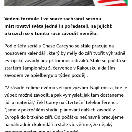
Vedení formule 1 ve snaze zachránit sezonu
mistrovství světa jedná i s pořadateli, na jejichž
okruzích se v tomto roce závodit nemělo.
Podle šéfa seriálu Chase Careyho se stále pracuje na
nouzovém kalendáři, který by měly do září tvořit výhradně
evropské závody bez přítomnosti diváků. Stále se počítá se
startem šampionátu 5. července v Rakousku a dalším
závodem ve Spielbergu o týden později.
"V zásadě čelíme dvěma velkým výzvám. Najít místa, kde je
vůbec možné závodit, a pak vymyslet, jak tam dostaneme
lidi a materiál," řekl Carey na čtvrteční telekonferenci.
"Jsme v pokročilém stadiu plánování dalších závodů v
Evropě do brzkého září. Od počátku neúnavně pracujeme
na náhradním kalendáři a stále víc věříme, že nějaký
program postavíme na nohy," dodal.