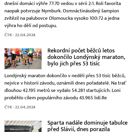
dnešní domácí výhře 77:70 vedou v sérii 2:1. Roli favorita
naopak potvrzuje Nymburk. Osmnáctinásobný šampion
zvítězil na palubovce Olomoucka vysoko 100:72 a jedna
výhra ho dělí od postupu.
ČTK - 22.04.2024
Rekordní počet běžců letos
dokončilo Londýnský maraton,
bylo jich přes 53 tisíc
Londýnský maraton dokončilo v neděli přes 53 tisíc běžců,
nejvíce v historii závodu, oznámili dnes pořadatelé. Na trať
dlouhou 42.195 metrů se vydalo 54.281 startujících. Loni
proběhlo cílem populárního závodu 43.965 lidí.Re
ČTK - 22.04.2024
Sparta nadále dominuje tabulce
před Slávií, dnes porazila