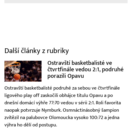
Další články z rubriky
Ostravští basketbalisté ve
čtvrtfinále vedou 2:1, podruhé
porazili Opavu
Ostravští basketbalisté podruhé za sebou ve čtvrtfinále
ligového play off zaskočili obhájce titulu Opavu a po
dnešní domácí výhře 77:70 vedou v sérii 2:1. Roli favorita
naopak potvrzuje Nymburk. Osmnáctinásobný šampion
zvítězil na palubovce Olomoucka vysoko 100:72 a jedna
výhra ho dělí od postupu.