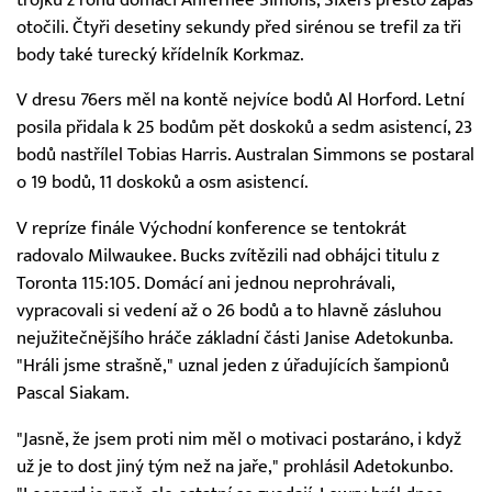
otočili. Čtyři desetiny sekundy před sirénou se trefil za tři
body také turecký křídelník Korkmaz.
V dresu 76ers měl na kontě nejvíce bodů Al Horford. Letní
posila přidala k 25 bodům pět doskoků a sedm asistencí, 23
bodů nastřílel Tobias Harris. Australan Simmons se postaral
o 19 bodů, 11 doskoků a osm asistencí.
V repríze finále Východní konference se tentokrát
radovalo Milwaukee. Bucks zvítězili nad obhájci titulu z
Toronta 115:105. Domácí ani jednou neprohrávali,
vypracovali si vedení až o 26 bodů a to hlavně zásluhou
nejužitečnějšího hráče základní části Janise Adetokunba.
"Hráli jsme strašně," uznal jeden z úřadujících šampionů
Pascal Siakam.
"Jasně, že jsem proti nim měl o motivaci postaráno, i když
už je to dost jiný tým než na jaře," prohlásil Adetokunbo.