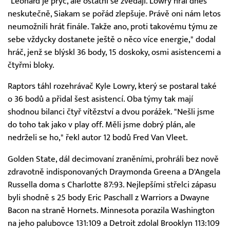
"Leonard je pryč, ale ostatní se zvedají. Lowry hrál dnes
neskutečně, Siakam se pořád zlepšuje. Právě oni nám letos
neumožnili hrát finále. Takže ano, proti takovému týmu ze
sebe vždycky dostanete ještě o něco více energie," dodal
hráč, jenž se blýskl 36 body, 15 doskoky, osmi asistencemi a
čtyřmi bloky.
Raptors táhl rozehrávač Kyle Lowry, který se postaral také
o 36 bodů a přidal šest asistencí. Oba týmy tak mají
shodnou bilanci čtyř vítězství a dvou porážek. "Nešli jsme
do toho tak jako v play off. Měli jsme dobrý plán, ale
nedrželi se ho," řekl autor 12 bodů Fred Van Vleet.
Golden State, dál decimovaní zraněními, prohráli bez nově
zdravotně indisponovaných Draymonda Greena a D'Angela
Russella doma s Charlotte 87:93. Nejlepšími střelci zápasu
byli shodně s 25 body Eric Paschall z Warriors a Dwayne
Bacon na straně Hornets. Minnesota porazila Washington
na jeho palubovce 131:109 a Detroit zdolal Brooklyn 113:109