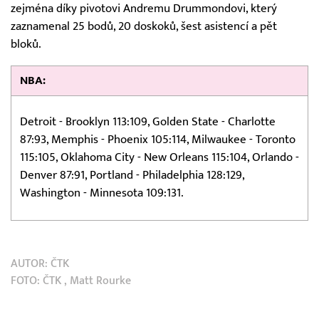
zejména díky pivotovi Andremu Drummondovi, který
zaznamenal 25 bodů, 20 doskoků, šest asistencí a pět
bloků.
NBA:
Detroit - Brooklyn 113:109, Golden State - Charlotte
87:93, Memphis - Phoenix 105:114, Milwaukee - Toronto
115:105, Oklahoma City - New Orleans 115:104, Orlando -
Denver 87:91, Portland - Philadelphia 128:129,
Washington - Minnesota 109:131.
AUTOR:
ČTK
FOTO:
ČTK
, Matt Rourke