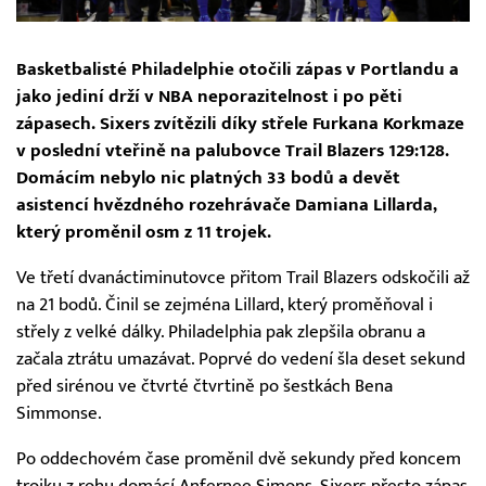
Basketbalisté Philadelphie otočili zápas v Portlandu a
jako jediní drží v NBA neporazitelnost i po pěti
zápasech. Sixers zvítězili díky střele Furkana Korkmaze
v poslední vteřině na palubovce Trail Blazers 129:128.
Domácím nebylo nic platných 33 bodů a devět
asistencí hvězdného rozehrávače Damiana Lillarda,
který proměnil osm z 11 trojek.
Ve třetí dvanáctiminutovce přitom Trail Blazers odskočili až
na 21 bodů. Činil se zejména Lillard, který proměňoval i
střely z velké dálky. Philadelphia pak zlepšila obranu a
začala ztrátu umazávat. Poprvé do vedení šla deset sekund
před sirénou ve čtvrté čtvrtině po šestkách Bena
Simmonse.
Po oddechovém čase proměnil dvě sekundy před koncem
trojku z rohu domácí Anfernee Simons, Sixers přesto zápas