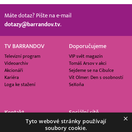
Máte dotaz? Pište na e-mail
dotazy@barrandov.tv
.
TV BARRANDOV
Doporučujeme
Televizní program
VIP svět magazín
Videoarchiv
Tomáš Arsov v akci
Akcionáři
Sejdeme se na Cibulce
Kariéra
Vít Olmer: Den s osobností
Loga ke stažení
SeXoňa
Kontakt
Sociální sítě
×
Tyto webové stránky používají
Barrandov Televizní Studio,
soubory cookie.
a.s.