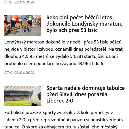
ČTK - 22.04.2024
Rekordní počet běžců letos
dokončilo Londýnský maraton,
bylo jich přes 53 tisíc
Londýnský maraton dokončilo v neděli přes 53 tisíc běžců,
nejvíce v historii závodu, oznámili dnes pořadatelé. Na trať
dlouhou 42.195 metrů se vydalo 54.281 startujících. Loni
proběhlo cílem populárního závodu 43.965 lidí.Re
ČTK - 22.04.2024
Sparta nadále dominuje tabulce
před Slávií, dnes porazila
Liberec 2:0
Fotbalisté pražské Sparty zvítězili v 7. kole první ligy v
Liberci 2:0 a před reprezentační pauzou si pojistili vedení v
tabulce. O skóre za obhájcem titulu zůstal jeho městský