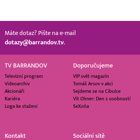
Máte dotaz? Pište na e-mail
dotazy@barrandov.tv
.
TV BARRANDOV
Doporučujeme
Televizní program
VIP svět magazín
Videoarchiv
Tomáš Arsov v akci
Akcionáři
Sejdeme se na Cibulce
Kariéra
Vít Olmer: Den s osobností
Loga ke stažení
SeXoňa
Kontakt
Sociální sítě