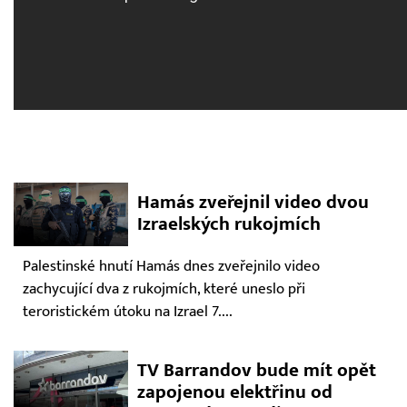
Hamás zveřejnil video dvou
Izraelských rukojmích
Palestinské hnutí Hamás dnes zveřejnilo video
zachycující dva z rukojmích, které uneslo při
teroristickém útoku na Izrael 7....
TV Barrandov bude mít opět
zapojenou elektřinu od