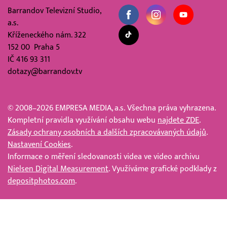
Barrandov Televizní Studio,
a.s.
Kříženeckého nám. 322
152 00 Praha 5
IČ 416 93 311
dotazy@barrandov.tv
© 2008–2026 EMPRESA MEDIA, a.s. Všechna práva vyhrazena.
Kompletní pravidla využívání obsahu webu
najdete ZDE
.
Zásady ochrany osobních a dalších zpracovávaných údajů
.
Nastavení Cookies
.
Informace o měření sledovanosti videa ve video archivu
Nielsen Digital Measurement
. Využíváme grafické podklady z
depositphotos.com
.