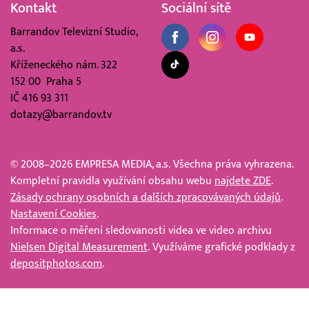
Kontakt
Sociální sítě
Barrandov Televizní Studio,
a.s.
Kříženeckého nám. 322
152 00 Praha 5
IČ 416 93 311
dotazy@barrandov.tv
© 2008–2026 EMPRESA MEDIA, a.s. Všechna práva vyhrazena.
Kompletní pravidla využívání obsahu webu
najdete ZDE
.
Zásady ochrany osobních a dalších zpracovávaných údajů
.
Nastavení Cookies
.
Informace o měření sledovanosti videa ve video archivu
Nielsen Digital Measurement
. Využíváme grafické podklady z
depositphotos.com
.