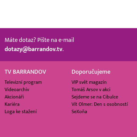
Máte dotaz? Pište na e-mail
dotazy@barrandov.tv
.
TV BARRANDOV
Doporučujeme
Televizní program
VIP svět magazín
Videoarchiv
Tomáš Arsov v akci
Akcionáři
Sejdeme se na Cibulce
Kariéra
Vít Olmer: Den s osobností
Loga ke stažení
SeXoňa