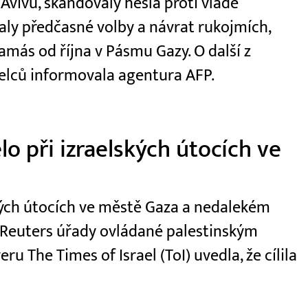
 Avivu, skandovaly hesla proti vládě
y předčasné volby a návrat rukojmích,
amás od října v Pásmu Gazy. O další z
elců informovala agentura AFP.
o při izraelských útocích ve
kých útocích ve městě Gaza a nedalekém
e Reuters úřady ovládané palestinským
 The Times of Israel (ToI) uvedla, že cílila