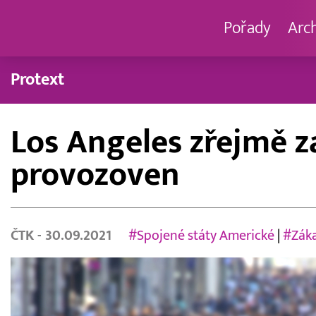
Pořady
Arc
Protext
Los Angeles zřejmě 
provozoven
ČTK
- 30.09.2021
#Spojené státy Americké
|
#Záka