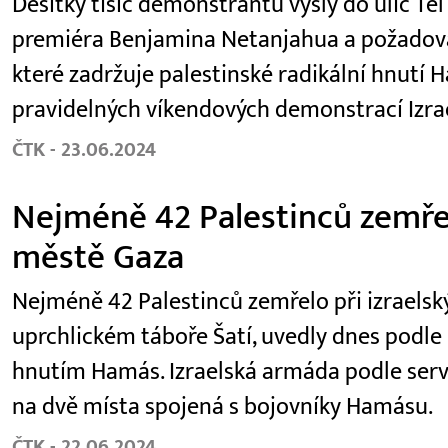
Desítky tisíc demonstrantů vyšly do ulic Tel
premiéra Benjamina Netanjahua a požadoval
které zadržuje palestinské radikální hnutí H
pravidelných víkendových demonstrací Izra
ČTK - 23.06.2024
Nejméně 42 Palestinců zemřel
městě Gaza
Nejméně 42 Palestinců zemřelo při izraels
uprchlickém táboře Šatí, uvedly dnes podl
hnutím Hamás. Izraelská armáda podle serveru
na dvě místa spojená s bojovníky Hamásu.
ČTK - 22.06.2024