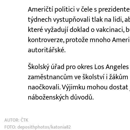
Američtí politici v čele s prezide
týdnech vystupňovali tlak na lidi, a
které vyžadují doklad o vakcinaci, 
kontroverze, protože mnoho Američ
autoritářské.
Školský úřad pro okres Los Angeles 
zaměstnancům ve školství i žákům st
naočkovali. Výjimku mohou dostat 
náboženských důvodů.
AUTOR:
ČTK
FOTO: deposithphotos/katonia82