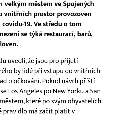
tím velkým městem ve Spojených
o vnitřních prostor provozoven
i covidu-19. Ve středu o tom
ezení se týká restaurací, barů,
loven.
u uvedli, že jsou pro přijetí
ého by lidé při vstupu do vnitřních
d o očkování. Pokud návrh příští
e se Los Angeles po New Yorku a San
oměstem, které po svým obyvatelích
 pravidlo má začít platit v