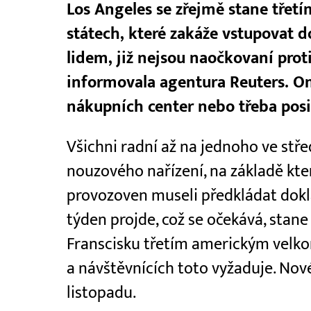
Los Angeles se zřejmě stane tře
státech, které zakáže vstupovat d
lidem, již nejsou naočkovaní prot
informovala agentura Reuters. Om
nákupních center nebo třeba posi
Všichni radní až na jednoho ve střed
nouzového nařízení, na základě kter
provozoven museli předkládat dokla
týden projde, což se očekává, stan
Franscisku třetím americkým velk
a návštěvnících toto vyžaduje. Nové
listopadu.