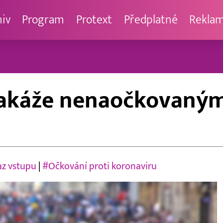
hiv
Program
Protext
Předplatné
Rekla
zakáže nenaočkovaným
z vstupu
|
#Očkování proti koronaviru