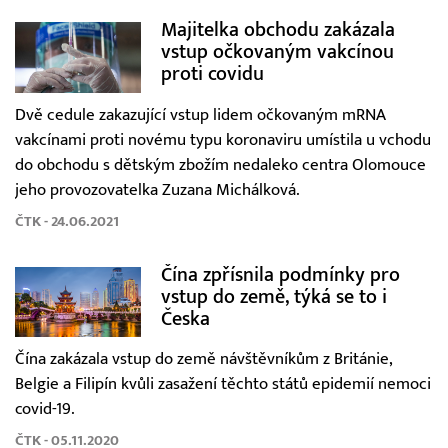
Majitelka obchodu zakázala
vstup očkovaným vakcínou
proti covidu
Dvě cedule zakazující vstup lidem očkovaným mRNA
vakcínami proti novému typu koronaviru umístila u vchodu
do obchodu s dětským zbožím nedaleko centra Olomouce
jeho provozovatelka Zuzana Michálková.
ČTK - 24.06.2021
Čína zpřísnila podmínky pro
vstup do země, týká se to i
Česka
Čína zakázala vstup do země návštěvníkům z Británie,
Belgie a Filipín kvůli zasažení těchto států epidemií nemoci
covid-19.
ČTK - 05.11.2020