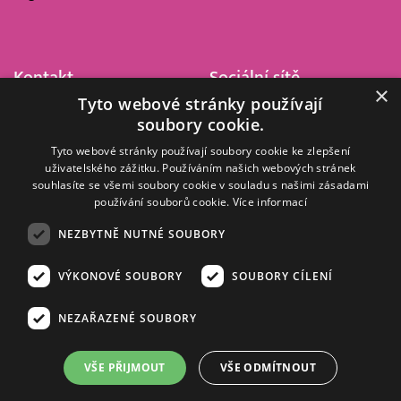
Kontakt
Sociální sítě
×
Tyto webové stránky používají
Barrandov Televizní Studio,
soubory cookie.
a.s.
Kříženeckého nám. 322
Tyto webové stránky používají soubory cookie ke zlepšení
uživatelského zážitku. Používáním našich webových stránek
152 00 Praha 5
souhlasíte se všemi soubory cookie v souladu s našimi zásadami
IČ 416 93 311
používání souborů cookie.
Více informací
dotazy@barrandov.tv
NEZBYTNĚ NUTNÉ SOUBORY
VÝKONOVÉ SOUBORY
SOUBORY CÍLENÍ
© 2008–2026 EMPRESA MEDIA, a.s. Všechna práva vyhrazena.
Kompletní pravidla využívání obsahu webu
najdete ZDE
.
NEZAŘAZENÉ SOUBORY
Zásady ochrany osobních a dalších zpracovávaných údajů
.
Nastavení Cookies
.
Informace o měření sledovanosti videa ve video archivu
VŠE PŘIJMOUT
VŠE ODMÍTNOUT
Nielsen Digital Measurement
. Využíváme grafické podklady z