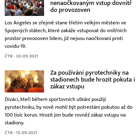
nenaočkovaným vstup dovnitř
do provozoven
Los Angeles se zřejmě stane třetím velkým městem ve
Spojených státech, které zakáže vstupovat do vnitřních
prostor provozoven lidem, již nejsou naočkovaní proti
covidu-19.
ČTK - 30.09.2021
Za používání pyrotechniky na
stadionech bude hrozit pokuta i
zákaz vstupu
Diváci, kteří během sportovních utkání použijí
pyrotechniku, by nově mohli být potrestáni pokutou až do
100 tisíc korun. Hrozit jim bude rovněž zákaz vstupu na
stadiony.
ČTK - 15.09.2021