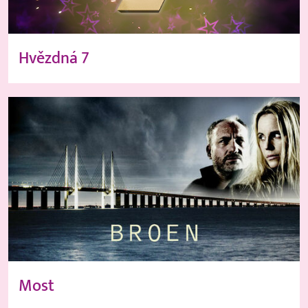
Hvězdná 7
Most