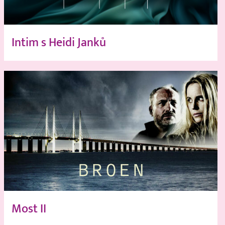
Intim s Heidi Janků
Most II