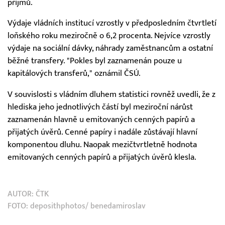
příjmů.
Výdaje vládních institucí vzrostly v předposledním čtvrtletí
loňského roku meziročně o 6,2 procenta. Nejvíce vzrostly
výdaje na sociální dávky, náhrady zaměstnancům a ostatní
běžné transfery. "Pokles byl zaznamenán pouze u
kapitálových transferů," oznámil ČSÚ.
V souvislosti s vládním dluhem statistici rovněž uvedli, že z
hlediska jeho jednotlivých částí byl meziroční nárůst
zaznamenán hlavně u emitovaných cenných papírů a
přijatých úvěrů. Cenné papíry i nadále zůstávají hlavní
komponentou dluhu. Naopak mezičtvrtletně hodnota
emitovaných cenných papírů a přijatých úvěrů klesla.
AUTOR:
ČTK
FOTO: deposithphotos/ benedamiroslav