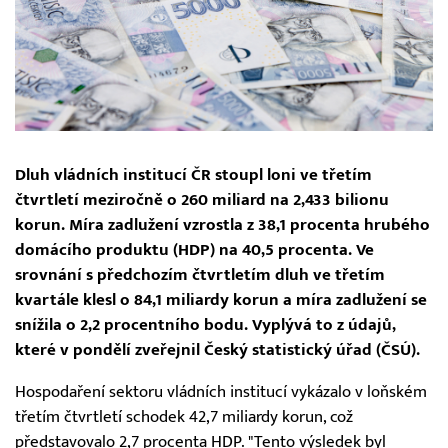
Dluh vládních institucí ČR stoupl loni ve třetím
čtvrtletí meziročně o 260 miliard na 2,433 bilionu
korun. Míra zadlužení vzrostla z 38,1 procenta hrubého
domácího produktu (HDP) na 40,5 procenta. Ve
srovnání s předchozím čtvrtletím dluh ve třetím
kvartále klesl o 84,1 miliardy korun a míra zadlužení se
snížila o 2,2 procentního bodu. Vyplývá to z údajů,
které v pondělí zveřejnil Český statistický úřad (ČSÚ).
Hospodaření sektoru vládních institucí vykázalo v loňském
třetím čtvrtletí schodek 42,7 miliardy korun, což
představovalo 2,7 procenta HDP. "Tento výsledek byl