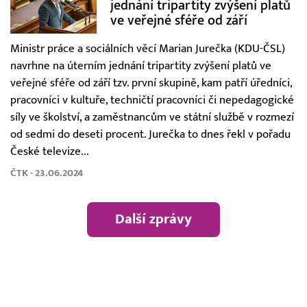
jednání tripartity zvýšení platů
ve veřejné sféře od září
Ministr práce a sociálních věcí Marian Jurečka (KDU-ČSL)
navrhne na úterním jednání tripartity zvýšení platů ve
veřejné sféře od září tzv. první skupině, kam patří úředníci,
pracovníci v kultuře, techničtí pracovníci či nepedagogické
síly ve školství, a zaměstnancům ve státní službě v rozmezí
od sedmi do deseti procent. Jurečka to dnes řekl v pořadu
České televize...
ČTK - 23.06.2024
Další zprávy