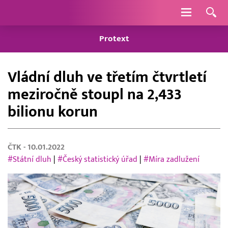
Navigace
Protext
Vládní dluh ve třetím čtvrtletí
meziročně stoupl na 2,433
bilionu korun
ČTK
- 10.01.2022
#Státní dluh
|
#Český statistický úřad
|
#Míra zadlužení