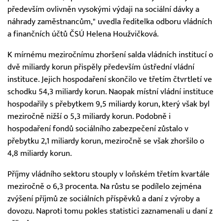
především ovlivněn vysokými výdaji na sociální dávky a
náhrady zaměstnancům," uvedla ředitelka odboru vládních
a finančních účtů ČSÚ Helena Houžvičková.
K mírnému meziročnímu zhoršení salda vládních institucí o
dvě miliardy korun přispěly především ústřední vládní
instituce. Jejich hospodaření skončilo ve třetím čtvrtletí ve
schodku 54,3 miliardy korun. Naopak místní vládní instituce
hospodařily s přebytkem 9,5 miliardy korun, který však byl
meziročně nižší o 5,3 miliardy korun. Podobně i
hospodaření fondů sociálního zabezpečení zůstalo v
přebytku 2,1 miliardy korun, meziročně se však zhoršilo o
4,8 miliardy korun.
Příjmy vládního sektoru stouply v loňském třetím kvartále
meziročně o 6,3 procenta. Na růstu se podílelo zejména
zvýšení příjmů ze sociálních příspěvků a daní z výroby a
dovozu. Naproti tomu pokles statistici zaznamenali u daní z