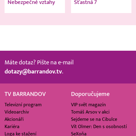
Nebezpečné vztahy
Šťastná 7
Máte dotaz? Pište na e-mail
dotazy@barrandov.tv
.
TV BARRANDOV
Doporučujeme
Televizní program
VIP svět magazín
Videoarchiv
Tomáš Arsov v akci
Akcionáři
Sejdeme se na Cibulce
Kariéra
Vít Olmer: Den s osobností
Loga ke stažení
SeXoňa