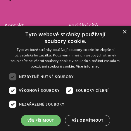
Kontakt
Sociální sítě
×
Tyto webové stránky používají
Barrandov Televizní Studio,
soubory cookie.
a.s.
Kříženeckého nám. 322
Tyto webové stránky používají soubory cookie ke zlepšení
uživatelského zážitku. Používáním našich webových stránek
152 00 Praha 5
souhlasíte se všemi soubory cookie v souladu s našimi zásadami
IČ 416 93 311
používání souborů cookie.
Více informací
dotazy@barrandov.tv
NEZBYTNĚ NUTNÉ SOUBORY
VÝKONOVÉ SOUBORY
SOUBORY CÍLENÍ
© 2008–2026 EMPRESA MEDIA, a.s. Všechna práva vyhrazena.
Kompletní pravidla využívání obsahu webu
najdete ZDE
.
NEZAŘAZENÉ SOUBORY
Zásady ochrany osobních a dalších zpracovávaných údajů
.
Nastavení Cookies
.
Informace o měření sledovanosti videa ve video archivu
VŠE PŘIJMOUT
VŠE ODMÍTNOUT
Nielsen Digital Measurement
. Využíváme grafické podklady z