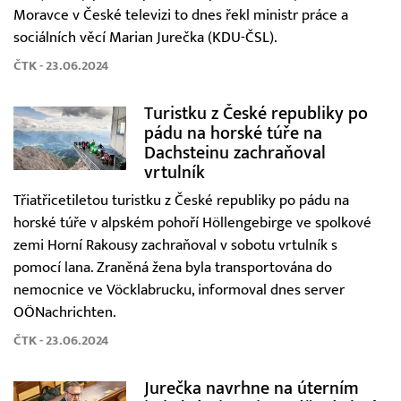
Moravce v České televizi to dnes řekl ministr práce a
sociálních věcí Marian Jurečka (KDU-ČSL).
ČTK - 23.06.2024
Turistku z České republiky po
pádu na horské túře na
Dachsteinu zachraňoval
vrtulník
Třiatřicetiletou turistku z České republiky po pádu na
horské túře v alpském pohoří Höllengebirge ve spolkové
zemi Horní Rakousy zachraňoval v sobotu vrtulník s
pomocí lana. Zraněná žena byla transportována do
nemocnice ve Vöcklabrucku, informoval dnes server
OÖNachrichten.
ČTK - 23.06.2024
Jurečka navrhne na úterním