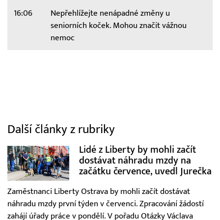
16:06
Nepřehlížejte nenápadné změny u
seniorních koček. Mohou značit vážnou
nemoc
Další články z rubriky
Lidé z Liberty by mohli začít
dostávat náhradu mzdy na
začátku července, uvedl Jurečka
Zaměstnanci Liberty Ostrava by mohli začít dostávat
náhradu mzdy první týden v červenci. Zpracování žádostí
zahájí úřady práce v pondělí. V pořadu Otázky Václava