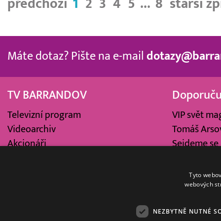
předchozí
1
2
3
4
5
...
8
starší z
Máte dotaz? Pište na e-mail
dotazy@barra
TV BARRANDOV
Doporuč
Televizní program
VIP svět ma
Videoarchiv
Tomáš Arsov
Akcionáři
Sejdeme se 
Kariéra
Vít Olmer: 
Loga ke stažení
SeXoňa
Tyto webov
webových st
NEZBYTNĚ NUTNÉ S