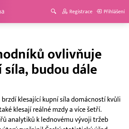
ma
Registrace
Přihlášení
hodníků ovlivňuje
í síla, budou dále
rzdí klesající kupní síla domácností kvůli
také klesají reálné mzdy a více šetří.
řů analytiků k lednovému vývoji tržeb