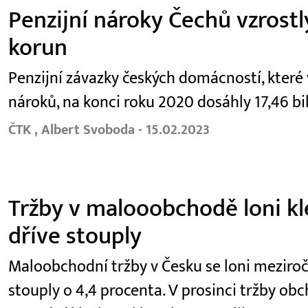
Penzijní nároky Čechů vzrostl
korun
Penzijní závazky českých domácností, které
nároků, na konci roku 2020 dosáhly 17,46 bi
ČTK , Albert Svoboda - 15.02.2023
Tržby v malooobchodě loni kle
dříve stouply
Maloobchodní tržby v Česku se loni meziročně
stouply o 4,4 procenta. V prosinci tržby o