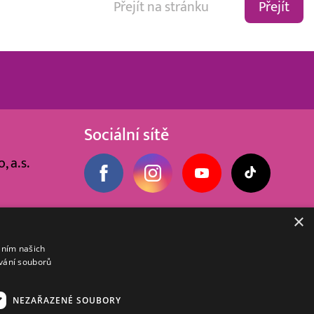
Přejít
Sociální sítě
, a.s.
×
áním našich
vání souborů
NEZAŘAZENÉ SOUBORY