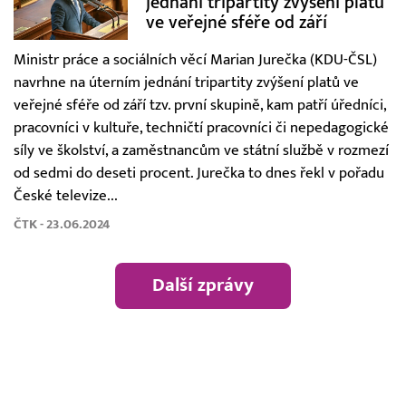
jednání tripartity zvýšení platů
ve veřejné sféře od září
Ministr práce a sociálních věcí Marian Jurečka (KDU-ČSL)
navrhne na úterním jednání tripartity zvýšení platů ve
veřejné sféře od září tzv. první skupině, kam patří úředníci,
pracovníci v kultuře, techničtí pracovníci či nepedagogické
síly ve školství, a zaměstnancům ve státní službě v rozmezí
od sedmi do deseti procent. Jurečka to dnes řekl v pořadu
České televize...
ČTK - 23.06.2024
Další zprávy