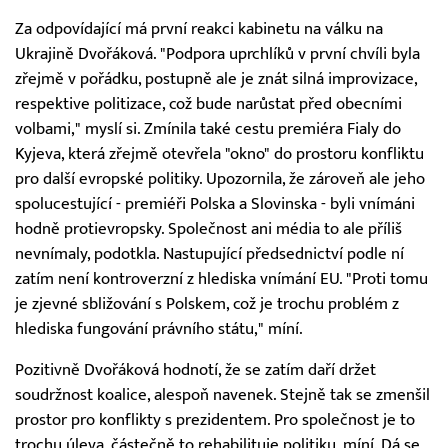
Za odpovídající má první reakci kabinetu na válku na
Ukrajině Dvořáková. "Podpora uprchlíků v první chvíli byla
zřejmě v pořádku, postupně ale je znát silná improvizace,
respektive politizace, což bude narůstat před obecními
volbami," myslí si. Zmínila také cestu premiéra Fialy do
Kyjeva, která zřejmě otevřela "okno" do prostoru konfliktu
pro další evropské politiky. Upozornila, že zároveň ale jeho
spolucestující - premiéři Polska a Slovinska - byli vnímáni
hodně protievropsky. Společnost ani média to ale příliš
nevnímaly, podotkla. Nastupující předsednictví podle ní
zatím není kontroverzní z hlediska vnímání EU. "Proti tomu
je zjevné sbližování s Polskem, což je trochu problém z
hlediska fungování právního státu," míní.
Pozitivně Dvořáková hodnotí, že se zatím daří držet
soudržnost koalice, alespoň navenek. Stejně tak se zmenšil
prostor pro konflikty s prezidentem. Pro společnost je to
trochu úleva, částečně to rehabilituje politiku, míní. Dá se