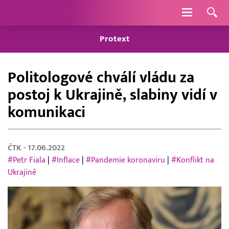
Navigace
Protext
Politologové chválí vládu za
postoj k Ukrajině, slabiny vidí v
komunikaci
ČTK
- 17.06.2022
#Petr Fiala
|
#Inflace
|
#Pandemie koronaviru
|
#Konflikt na
Ukrajině