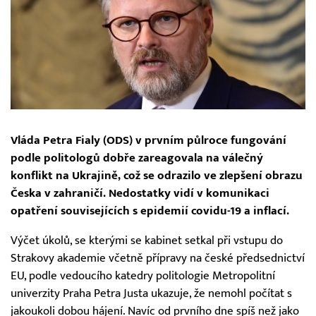
Vláda Petra Fialy (ODS) v prvním půlroce fungování
podle politologů dobře zareagovala na válečný
konflikt na Ukrajině, což se odrazilo ve zlepšení obrazu
Česka v zahraničí. Nedostatky vidí v komunikaci
opatření souvisejících s epidemií covidu-19 a inflací.
Výčet úkolů, se kterými se kabinet setkal při vstupu do
Strakovy akademie včetně přípravy na české předsednictví
EU, podle vedoucího katedry politologie Metropolitní
univerzity Praha Petra Justa ukazuje, že nemohl počítat s
jakoukoli dobou hájení. Navíc od prvního dne spíš než jako