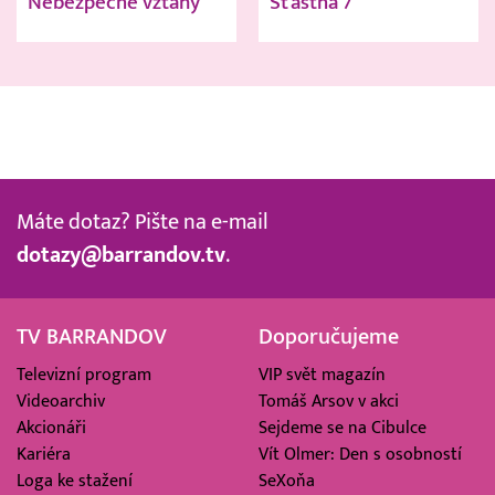
Nebezpečné vztahy
Šťastná 7
Máte dotaz? Pište na e-mail
dotazy@barrandov.tv
.
TV BARRANDOV
Doporučujeme
Televizní program
VIP svět magazín
Videoarchiv
Tomáš Arsov v akci
Akcionáři
Sejdeme se na Cibulce
Kariéra
Vít Olmer: Den s osobností
Loga ke stažení
SeXoňa