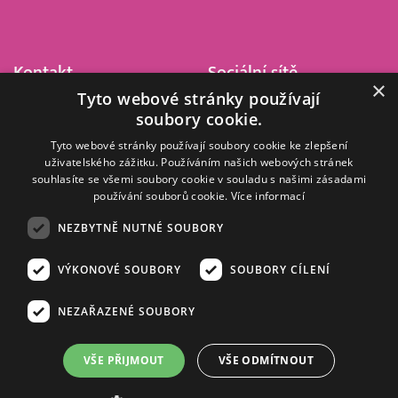
Kontakt
Sociální sítě
×
Tyto webové stránky používají
Barrandov Televizní Studio,
soubory cookie.
a.s.
Kříženeckého nám. 322
Tyto webové stránky používají soubory cookie ke zlepšení
uživatelského zážitku. Používáním našich webových stránek
152 00 Praha 5
souhlasíte se všemi soubory cookie v souladu s našimi zásadami
IČ 416 93 311
používání souborů cookie.
Více informací
dotazy@barrandov.tv
NEZBYTNĚ NUTNÉ SOUBORY
VÝKONOVÉ SOUBORY
SOUBORY CÍLENÍ
© 2008–2026 EMPRESA MEDIA, a.s. Všechna práva vyhrazena.
Kompletní pravidla využívání obsahu webu
najdete ZDE
.
NEZAŘAZENÉ SOUBORY
Zásady ochrany osobních a dalších zpracovávaných údajů
.
Nastavení Cookies
.
Informace o měření sledovanosti videa ve video archivu
VŠE PŘIJMOUT
VŠE ODMÍTNOUT
Nielsen Digital Measurement
. Využíváme grafické podklady z