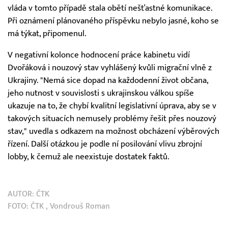
vláda v tomto případě stala obětí nešťastné komunikace.
Při oznámení plánovaného příspěvku nebylo jasné, koho se
má týkat, připomenul.
V negativní kolonce hodnocení práce kabinetu vidí
Dvořáková i nouzový stav vyhlášený kvůli migrační vlně z
Ukrajiny. "Nemá sice dopad na každodenní život občana,
jeho nutnost v souvislosti s ukrajinskou válkou spíše
ukazuje na to, že chybí kvalitní legislativní úprava, aby se v
takových situacích nemusely problémy řešit přes nouzový
stav," uvedla s odkazem na možnost obcházení výběrových
řízení. Další otázkou je podle ní posilování vlivu zbrojní
lobby, k čemuž ale neexistuje dostatek faktů.
AUTOR:
ČTK
FOTO:
ČTK
, Vondrouš Roman