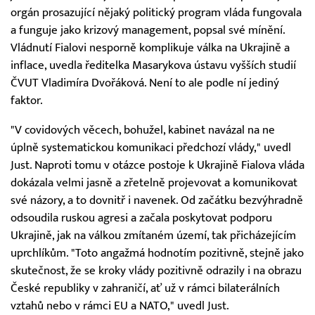
orgán prosazující nějaký politický program vláda fungovala
a funguje jako krizový management, popsal své mínění.
Vládnutí Fialovi nesporně komplikuje válka na Ukrajině a
inflace, uvedla ředitelka Masarykova ústavu vyšších studií
ČVUT Vladimíra Dvořáková. Není to ale podle ní jediný
faktor.
"V covidových věcech, bohužel, kabinet navázal na ne
úplně systematickou komunikaci předchozí vlády," uvedl
Just. Naproti tomu v otázce postoje k Ukrajině Fialova vláda
dokázala velmi jasně a zřetelně projevovat a komunikovat
své názory, a to dovnitř i navenek. Od začátku bezvýhradně
odsoudila ruskou agresi a začala poskytovat podporu
Ukrajině, jak na válkou zmítaném území, tak přicházejícím
uprchlíkům. "Toto angažmá hodnotím pozitivně, stejně jako
skutečnost, že se kroky vlády pozitivně odrazily i na obrazu
České republiky v zahraničí, ať už v rámci bilaterálních
vztahů nebo v rámci EU a NATO," uvedl Just.