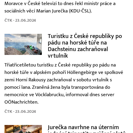
Moravce v České televizi to dnes řekl ministr práce a
sociálních věcí Marian Jurečka (KDU-ČSL).
ČTK - 23.06.2024
Turistku z České republiky po
pádu na horské túře na
Dachsteinu zachraňoval
vrtulník
Třiatřicetiletou turistku z České republiky po pádu na
horské túře v alpském pohoří Höllengebirge ve spolkové
zemi Horní Rakousy zachraňoval v sobotu vrtulník s
pomocí lana. Zraněná žena byla transportována do
nemocnice ve Vöcklabrucku, informoval dnes server
OÖNachrichten.
ČTK - 23.06.2024
Jurečka navrhne na úterním