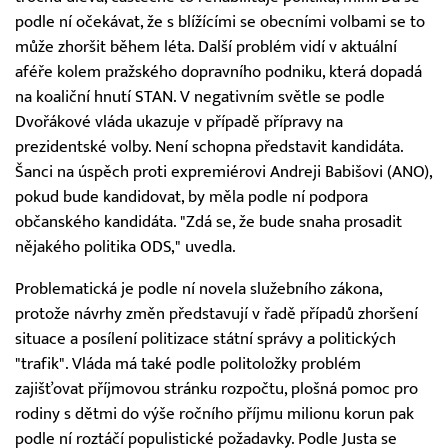
podle ní očekávat, že s blížícími se obecními volbami se to
může zhoršit během léta. Další problém vidí v aktuální
aféře kolem pražského dopravního podniku, která dopadá
na koaliční hnutí STAN. V negativním světle se podle
Dvořákové vláda ukazuje v případě přípravy na
prezidentské volby. Není schopna představit kandidáta.
Šanci na úspěch proti expremiérovi Andreji Babišovi (ANO),
pokud bude kandidovat, by měla podle ní podpora
občanského kandidáta. "Zdá se, že bude snaha prosadit
nějakého politika ODS," uvedla.
Problematická je podle ní novela služebního zákona,
protože návrhy změn představují v řadě případů zhoršení
situace a posílení politizace státní správy a politických
"trafik". Vláda má také podle politoložky problém
zajišťovat příjmovou stránku rozpočtu, plošná pomoc pro
rodiny s dětmi do výše ročního příjmu milionu korun pak
podle ní roztáčí populistické požadavky. Podle Justa se