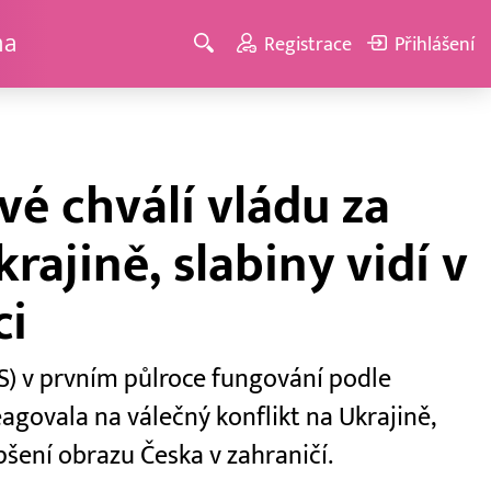
ma
Registrace
Přihlášení
vé chválí vládu za
rajině, slabiny vidí v
ci
DS) v prvním půlroce fungování podle
agovala na válečný konflikt na Ukrajině,
epšení obrazu Česka v zahraničí.