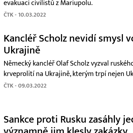
evakuaci civilistů z Mariupolu.
ČTK - 10.03.2022
Kancléř Scholz nevidí smysl v
Ukrajině
Německý kancléř Olaf Scholz vyzval ruského
krveprolití na Ukrajině, kterým trpí nejen Ukr
ČTK - 09.03.2022
Sankce proti Rusku zasáhly j
významně jim klesly zakázky