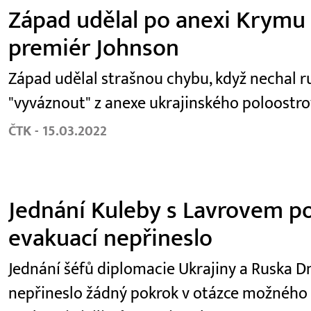
Západ udělal po anexi Krymu 
premiér Johnson
Západ udělal strašnou chybu, když nechal r
"vyváznout" z anexe ukrajinského poloostro
ČTK - 15.03.2022
Jednání Kuleby s Lavrovem po
evakuací nepřineslo
Jednání šéfů diplomacie Ukrajiny a Ruska D
nepřineslo žádný pokrok v otázce možného v