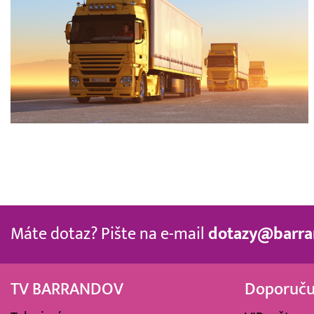
Máte dotaz? Pište na e-mail
dotazy@barra
TV BARRANDOV
Doporuč