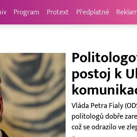
hiv
Program
Protext
Předplatné
Rekla
Politologo
postoj k Uk
komunika
Vláda Petra Fialy (O
politologů dobře zare
což se odrazilo ve zl