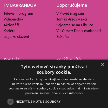
TV BARRANDOV
Doporučujeme
Televizní program
VIP svět magazín
Videoarchiv
Tomáš Arsov v akci
Akcionáři
Sejdeme se na Cibulce
Kariéra
Vít Olmer: Den s osobností
Loga ke stažení
SeXoňa
Kontakt
Sociální sítě
×
Tyto webové stránky používají
Barrandov Televizní Studio,
soubory cookie.
a.s.
Kříženeckého nám. 322
Tyto webové stránky používají soubory cookie ke zlepšení
uživatelského zážitku. Používáním našich webových stránek
152 00 Praha 5
souhlasíte se všemi soubory cookie v souladu s našimi zásadami
IČ 416 93 311
používání souborů cookie.
Více informací
dotazy@barrandov.tv
NEZBYTNĚ NUTNÉ SOUBORY