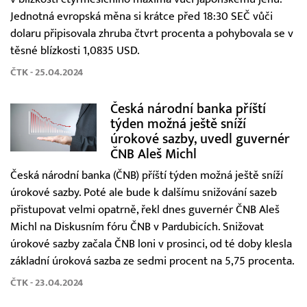
Jednotná evropská měna si krátce před 18:30 SEČ vůči
dolaru připisovala zhruba čtvrt procenta a pohybovala se v
těsné blízkosti 1,0835 USD.
ČTK - 25.04.2024
Česká národní banka příští
týden možná ještě sníží
úrokové sazby, uvedl guvernér
ČNB Aleš Michl
Česká národní banka (ČNB) příští týden možná ještě sníží
úrokové sazby. Poté ale bude k dalšímu snižování sazeb
přistupovat velmi opatrně, řekl dnes guvernér ČNB Aleš
Michl na Diskusním fóru ČNB v Pardubicích. Snižovat
úrokové sazby začala ČNB loni v prosinci, od té doby klesla
základní úroková sazba ze sedmi procent na 5,75 procenta.
ČTK - 23.04.2024