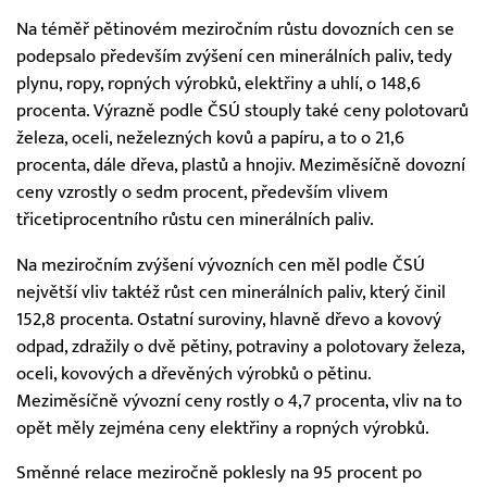
Na téměř pětinovém meziročním růstu dovozních cen se
podepsalo především zvýšení cen minerálních paliv, tedy
plynu, ropy, ropných výrobků, elektřiny a uhlí, o 148,6
procenta. Výrazně podle ČSÚ stouply také ceny polotovarů
železa, oceli, neželezných kovů a papíru, a to o 21,6
procenta, dále dřeva, plastů a hnojiv. Meziměsíčně dovozní
ceny vzrostly o sedm procent, především vlivem
třicetiprocentního růstu cen minerálních paliv.
Na meziročním zvýšení vývozních cen měl podle ČSÚ
největší vliv taktéž růst cen minerálních paliv, který činil
152,8 procenta. Ostatní suroviny, hlavně dřevo a kovový
odpad, zdražily o dvě pětiny, potraviny a polotovary železa,
oceli, kovových a dřevěných výrobků o pětinu.
Meziměsíčně vývozní ceny rostly o 4,7 procenta, vliv na to
opět měly zejména ceny elektřiny a ropných výrobků.
Směnné relace meziročně poklesly na 95 procent po