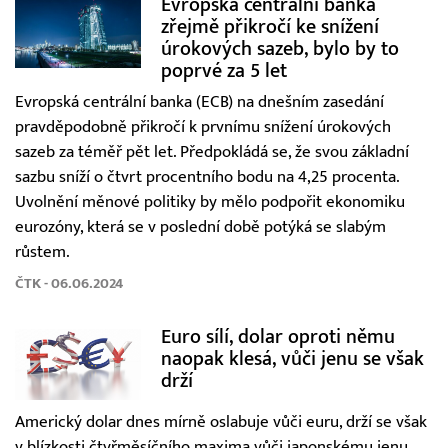
Evropská centrální banka
zřejmě přikročí ke snížení
úrokových sazeb, bylo by to
poprvé za 5 let
Evropská centrální banka (ECB) na dnešním zasedání
pravděpodobně přikročí k prvnímu snížení úrokových
sazeb za téměř pět let. Předpokládá se, že svou základní
sazbu sníží o čtvrt procentního bodu na 4,25 procenta.
Uvolnění měnové politiky by mělo podpořit ekonomiku
eurozóny, která se v poslední době potýká se slabým
růstem.
ČTK - 06.06.2024
Euro sílí, dolar oproti němu
naopak klesá, vůči jenu se však
drží
Americký dolar dnes mírně oslabuje vůči euru, drží se však
v blízkosti čtyřměsíčního maxima vůči japonskému jenu.