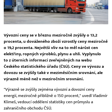
Vývozní ceny se v březnu meziročně zvýšily o 13,2
procenta, u dováženého zboží vzrostly ceny meziročně
o 19,2 procenta. Největší vliv na to měl nárůst cen
elektřiny, ropných výrobků, plynu a uhlí. Vyplynulo
to z úterních informací zveřejněných na webu
Českého statistického úřadu (ČSÚ). Ceny ve vývozu a
dovozu se zvýšily také v meziměsíčním srovnání, ale
výrazně méně než v meziročním srovnání.
"Výrazně se zvýšily zejména vývozní a dovozní ceny
energií, meziročně přibližně o 150 procent," uvedl Vladimír
Klimeš, vedoucí oddělení statistiky cen průmyslu a
zahraničního obchodu ČSÚ.