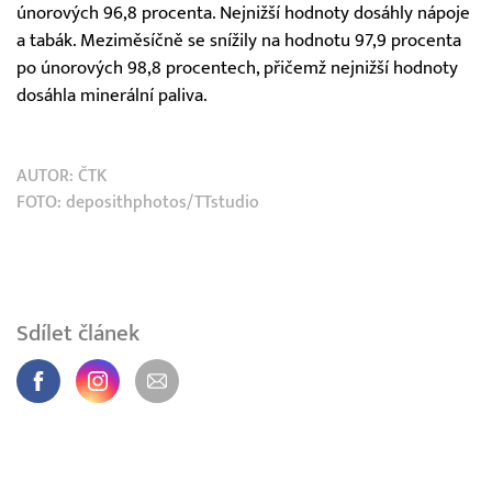
únorových 96,8 procenta. Nejnižší hodnoty dosáhly nápoje
a tabák. Meziměsíčně se snížily na hodnotu 97,9 procenta
po únorových 98,8 procentech, přičemž nejnižší hodnoty
dosáhla minerální paliva.
AUTOR:
ČTK
FOTO: deposithphotos/TTstudio
Sdílet článek