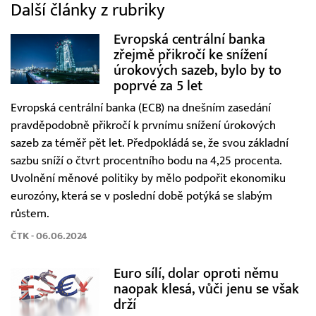
Další články z rubriky
Evropská centrální banka
zřejmě přikročí ke snížení
úrokových sazeb, bylo by to
poprvé za 5 let
Evropská centrální banka (ECB) na dnešním zasedání
pravděpodobně přikročí k prvnímu snížení úrokových
sazeb za téměř pět let. Předpokládá se, že svou základní
sazbu sníží o čtvrt procentního bodu na 4,25 procenta.
Uvolnění měnové politiky by mělo podpořit ekonomiku
eurozóny, která se v poslední době potýká se slabým
růstem.
ČTK - 06.06.2024
Euro sílí, dolar oproti němu
naopak klesá, vůči jenu se však
drží