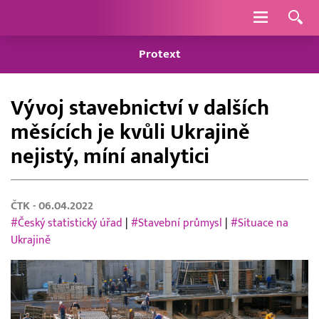
Navigace
Protext
Vývoj stavebnictví v dalších
měsících je kvůli Ukrajině
nejistý, míní analytici
ČTK
- 06.04.2022
#Český statistický úřad
|
#Stavební průmysl
|
#Situace na
Ukrajině