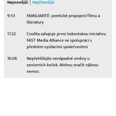
Nejnovější
Nejčtenější
9:53
FAMILIARITÉ: poetické propojení filmu a
literatury
17:22
Coolita zahajuje první indonéskou iniciativu
FAST Media Alliance ve spolupráci s
předními vysílacími společnostmi
16:06
Nepřehlížejte nenápadné změny u
seniorních koček. Mohou značit vážnou
nemoc