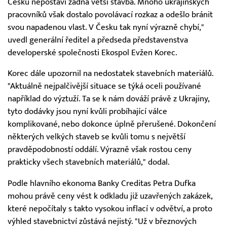
Česku nepostaví žádná větší stavba. Mnoho ukrajinských
pracovníků však dostalo povolávací rozkaz a odešlo bránit
svou napadenou vlast. V Česku tak nyní výrazně chybí,"
uvedl generální ředitel a předseda představenstva
developerské společnosti Ekospol Evžen Korec.
Korec dále upozornil na nedostatek stavebních materiálů.
"Aktuálně nejpalčivější situace se týká oceli používané
například do výztuží. Ta se k nám dováží právě z Ukrajiny,
tyto dodávky jsou nyní kvůli probíhající válce
komplikované, nebo dokonce úplně přerušené. Dokončení
některých velkých staveb se kvůli tomu s největší
pravděpodobností oddálí. Výrazně však rostou ceny
prakticky všech stavebních materiálů," dodal.
Podle hlavního ekonoma Banky Creditas Petra Dufka
mohou právě ceny vést k odkladu již uzavřených zakázek,
které nepočítaly s takto vysokou inflací v odvětví, a proto
výhled stavebnictví zůstává nejistý. "Už v březnových