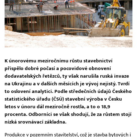
K únorovému meziročnímu růstu stavebnictví
přispělo dobré počasí a pocovidové obnovení
dodavatelských řetězců, ty však narušila ruská invaze
na Ukrajinu a v dalších měsících je vývoj nejistý. Tvrdí
to oslovení analytici. Podle středečních údajů Českého
statistického úřadu (ČSÚ) stavební výroba v Česku
letos v únoru dál meziročně rostla, a to o 18,9
procenta. Odborníci se však shodují, že za růstem stojí
nízká srovnávací základna.
Produkce v pozemním stavitelství, což je stavba bytových i