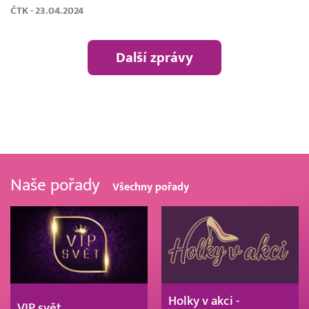
ČTK - 23.04.2024
Další zprávy
Naše pořady
Všechny pořady
Holky v akci -
VIP svět