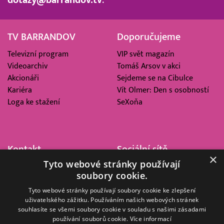
TV BARRANDOV
Doporučujeme
Televizní program
VIP svět magazín
Videoarchiv
Tomáš Arsov v akci
Akcionáři
Sejdeme se na Cibulce
Kariéra
Vít Olmer: Den s osobností
Loga ke stažení
SeXoňa
Kontakt
Sociální sítě
×
Tyto webové stránky používají
Barrandov Televizní Studio,
soubory cookie.
a.s.
Kříženeckého nám. 322
Tyto webové stránky používají soubory cookie ke zlepšení
uživatelského zážitku. Používáním našich webových stránek
152 00 Praha 5
souhlasíte se všemi soubory cookie v souladu s našimi zásadami
IČ 416 93 311
používání souborů cookie.
Více informací