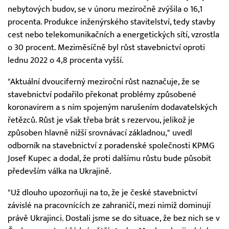
nebytových budov, se v únoru meziročně zvýšila o 16,1
procenta. Produkce inženýrského stavitelství, tedy stavby
cest nebo telekomunikačních a energetických sítí, vzrostla
o 30 procent. Meziměsíčně byl růst stavebnictví oproti
lednu 2022 o 4,8 procenta vyšší.
"Aktuální dvouciferný meziroční růst naznačuje, že se
stavebnictví podařilo překonat problémy způsobené
koronavirem a s ním spojeným narušením dodavatelských
řetězců. Růst je však třeba brát s rezervou, jelikož je
způsoben hlavně nižší srovnávací základnou," uvedl
odborník na stavebnictví z poradenské společnosti KPMG
Josef Kupec a dodal, že proti dalšímu růstu bude působit
především válka na Ukrajině.
"Už dlouho upozorňuji na to, že je české stavebnictví
závislé na pracovnících ze zahraničí, mezi nimiž dominují
právě Ukrajinci. Dostali jsme se do situace, že bez nich se v