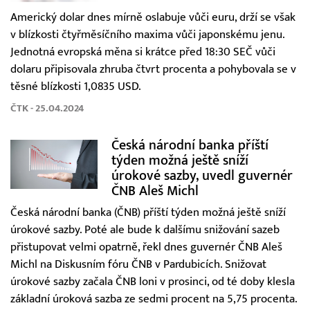
Americký dolar dnes mírně oslabuje vůči euru, drží se však
v blízkosti čtyřměsíčního maxima vůči japonskému jenu.
Jednotná evropská měna si krátce před 18:30 SEČ vůči
dolaru připisovala zhruba čtvrt procenta a pohybovala se v
těsné blízkosti 1,0835 USD.
ČTK - 25.04.2024
Česká národní banka příští
týden možná ještě sníží
úrokové sazby, uvedl guvernér
ČNB Aleš Michl
Česká národní banka (ČNB) příští týden možná ještě sníží
úrokové sazby. Poté ale bude k dalšímu snižování sazeb
přistupovat velmi opatrně, řekl dnes guvernér ČNB Aleš
Michl na Diskusním fóru ČNB v Pardubicích. Snižovat
úrokové sazby začala ČNB loni v prosinci, od té doby klesla
základní úroková sazba ze sedmi procent na 5,75 procenta.