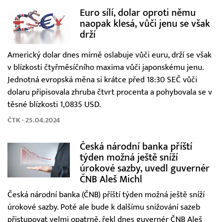
Euro sílí, dolar oproti němu
naopak klesá, vůči jenu se však
drží
Americký dolar dnes mírně oslabuje vůči euru, drží se však
v blízkosti čtyřměsíčního maxima vůči japonskému jenu.
Jednotná evropská měna si krátce před 18:30 SEČ vůči
dolaru připisovala zhruba čtvrt procenta a pohybovala se v
těsné blízkosti 1,0835 USD.
ČTK - 25.04.2024
Česká národní banka příští
týden možná ještě sníží
úrokové sazby, uvedl guvernér
ČNB Aleš Michl
Česká národní banka (ČNB) příští týden možná ještě sníží
úrokové sazby. Poté ale bude k dalšímu snižování sazeb
přistupovat velmi opatrně, řekl dnes guvernér ČNB Aleš