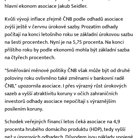
hlavní ekonom asociace Jakub Seidler.
Kvůli vývoji inflace zřejmě ČNB podle odhadů asociace
zvýší ještě v červnu úrokové sazby. Prozatím odhady
počítají na konci letošního roku se základní úrokovou sazbu
na šesti procentech. Nyní je na 5,75 procenta. Na konci
příštího roku by podle ekonomů mohla být základní sazba
na čtyřech procentech.
"Směřování měnové politiky ČNB však může být od druhé
poloviny roku ovlivněno také změnami v bankovní radě
ČNB," upozornila asociace. I přes výrazný růst úrokových
sazeb a vyšší atraktivitu koruny v očích zahraničních
investorů odhady asociace nepočítají s výraznějším
posílením koruny.
Schodek veřejných financí letos čeká asociace na 4,9
procenta hrubého domácího produktu (HDP), tedy vyšší
než v únorových odhadech. Důvodem jsou náklady spojené