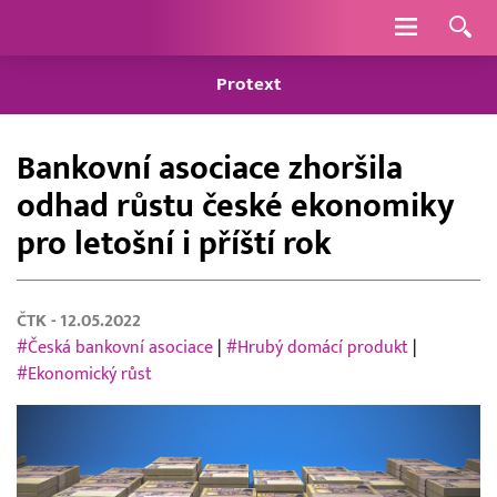
Navigace
Protext
Bankovní asociace zhoršila
odhad růstu české ekonomiky
pro letošní i příští rok
ČTK
- 12.05.2022
#Česká bankovní asociace
|
#Hrubý domácí produkt
|
#Ekonomický růst