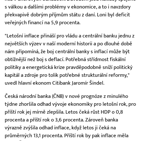
s válkou a dalšími problémy v ekonomice, a to i navzdory
překvapivě dobrým příjmům státu z daní. Loni byl deficit
veřejných financí na 5,9 procenta.
"Letošní inflace přináší pro vládu a centrální banku jednu z
největších výzev v naší moderní historii a po dlouhé době
nám připomíná, že boj centrální banky s inflací může být
obtížnější než boj s deflací. Potřebná střídmost fiskální
politiky a energetická krize pravděpodobně sníží politický
kapitál a zdroje pro tolik potřebné strukturální reformy,"
uvedl hlavní ekonom Citibank Jaromír Šindel.
Česká národní banka (ČNB) v nové prognóze z minulého
týdne zhoršila odhad vývoje ekonomiky pro letošní rok, pro
příští rok jej mírně zlepšila. Letos čeká růst HDP o 0,8
procenta a příští rok o 3,6 procenta. Zároveň banka
výrazně zvýšila odhad inflace, když letos ji čeká na
průměrných 13,1 procenta. Příští rok by pak inflace měla