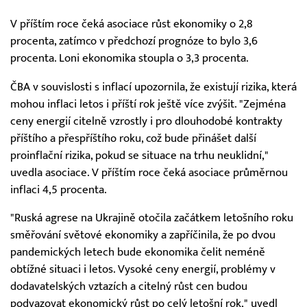
V příštím roce čeká asociace růst ekonomiky o 2,8
procenta, zatímco v předchozí prognóze to bylo 3,6
procenta. Loni ekonomika stoupla o 3,3 procenta.
ČBA v souvislosti s inflací upozornila, že existují rizika, která
mohou inflaci letos i příští rok ještě více zvýšit. "Zejména
ceny energií citelně vzrostly i pro dlouhodobé kontrakty
příštího a přespříštího roku, což bude přinášet další
proinflační rizika, pokud se situace na trhu neuklidní,"
uvedla asociace. V příštím roce čeká asociace průměrnou
inflaci 4,5 procenta.
"Ruská agrese na Ukrajině otočila začátkem letošního roku
směřování světové ekonomiky a zapříčinila, že po dvou
pandemických letech bude ekonomika čelit neméně
obtížné situaci i letos. Vysoké ceny energií, problémy v
dodavatelských vztazích a citelný růst cen budou
podvazovat ekonomický růst po celý letošní rok," uvedl