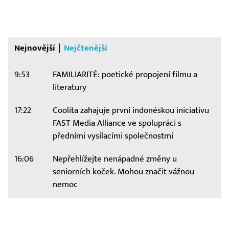
Nejnovější
Nejčtenější
9:53
FAMILIARITÉ: poetické propojení filmu a
literatury
17:22
Coolita zahajuje první indonéskou iniciativu
FAST Media Alliance ve spolupráci s
předními vysílacími společnostmi
16:06
Nepřehlížejte nenápadné změny u
seniorních koček. Mohou značit vážnou
nemoc