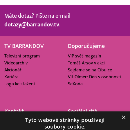
Máte dotaz? Pište na e-mail
dotazy@barrandov.tv
.
TV BARRANDOV
Doporučujeme
Televizní program
VIP svět magazín
Videoarchiv
Tomáš Arsov v akci
Akcionáři
Sejdeme se na Cibulce
Kariéra
Vít Olmer: Den s osobností
Loga ke stažení
SeXoňa
Kontakt
Sociální sítě
×
Tyto webové stránky používají
Barrandov Televizní Studio,
soubory cookie.
a.s.