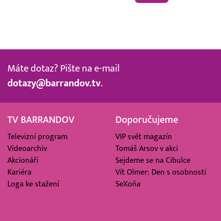
Máte dotaz? Pište na e-mail
dotazy@barrandov.tv
.
TV BARRANDOV
Doporučujeme
Televizní program
VIP svět magazín
Videoarchiv
Tomáš Arsov v akci
Akcionáři
Sejdeme se na Cibulce
Kariéra
Vít Olmer: Den s osobností
Loga ke stažení
SeXoňa