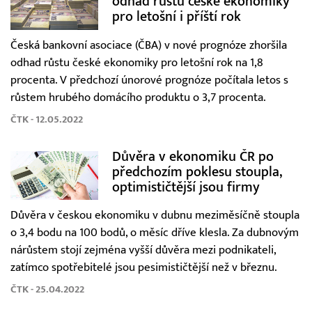
odhad růstu české ekonomiky
pro letošní i příští rok
Česká bankovní asociace (ČBA) v nové prognóze zhoršila
odhad růstu české ekonomiky pro letošní rok na 1,8
procenta. V předchozí únorové prognóze počítala letos s
růstem hrubého domácího produktu o 3,7 procenta.
ČTK - 12.05.2022
Důvěra v ekonomiku ČR po
předchozím poklesu stoupla,
optimističtější jsou firmy
Důvěra v českou ekonomiku v dubnu meziměsíčně stoupla
o 3,4 bodu na 100 bodů, o měsíc dříve klesla. Za dubnovým
nárůstem stojí zejména vyšší důvěra mezi podnikateli,
zatímco spotřebitelé jsou pesimističtější než v březnu.
ČTK - 25.04.2022