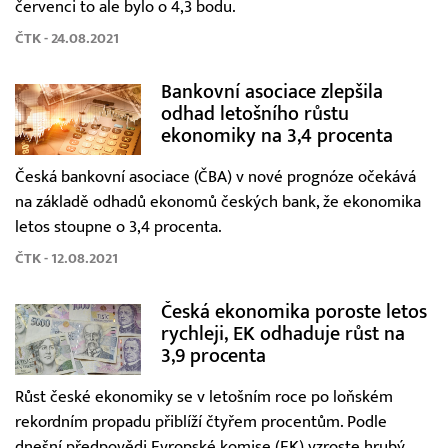
červenci to ale bylo o 4,3 bodu.
ČTK - 24.08.2021
Bankovní asociace zlepšila
odhad letošního růstu
ekonomiky na 3,4 procenta
Česká bankovní asociace (ČBA) v nové prognóze očekává
na základě odhadů ekonomů českých bank, že ekonomika
letos stoupne o 3,4 procenta.
ČTK - 12.08.2021
Česká ekonomika poroste letos
rychleji, EK odhaduje růst na
3,9 procenta
Růst české ekonomiky se v letošním roce po loňském
rekordním propadu přiblíží čtyřem procentům. Podle
dnešní předpovědi Evropské komise (EK) vzroste hrubý