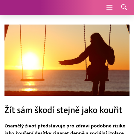
Navigace
Žít sám škodí stejně jako kouřit
Osamělý život představuje pro zdraví podobné riziko
jako kouření desítky cigaret denně a sociální izolace