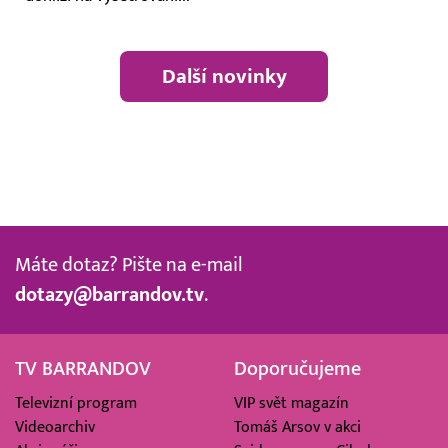
Další novinky
Máte dotaz? Pište na e-mail
dotazy@barrandov.tv
.
TV BARRANDOV
Doporučujeme
Televizní program
VIP svět magazín
Videoarchiv
Tomáš Arsov v akci