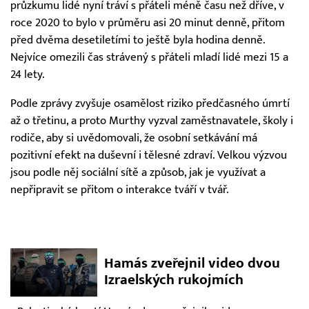
průzkumu lidé nyní tráví s přáteli méně času než dříve, v
roce 2020 to bylo v průměru asi 20 minut denně, přitom
před dvěma desetiletími to ještě byla hodina denně.
Nejvíce omezili čas strávený s přáteli mladí lidé mezi 15 a
24 lety.
Podle zprávy zvyšuje osamělost riziko předčasného úmrtí
až o třetinu, a proto Murthy vyzval zaměstnavatele, školy i
rodiče, aby si uvědomovali, že osobní setkávání má
pozitivní efekt na duševní i tělesné zdraví. Velkou výzvou
jsou podle něj sociální sítě a způsob, jak je využívat a
nepřipravit se přitom o interakce tváří v tvář.
Hamás zveřejnil video dvou
Izraelských rukojmích