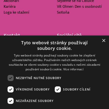
Akcionáři
Sejdeme se na Cibulce
Kariéra
Vít Olmer: Den s osobností
Loga ke stažení
SeXoňa
Kontakt
Sociální sítě
×
Tyto webové stránky používají
Barrandov Televizní Studio,
soubory cookie.
a.s.
Kříženeckého nám. 322
Tyto webové stránky používají soubory cookie ke zlepšení
uživatelského zážitku. Používáním našich webových stránek
152 00 Praha 5
souhlasíte se všemi soubory cookie v souladu s našimi zásadami
IČ 416 93 311
používání souborů cookie.
Více informací
dotazy@barrandov.tv
NEZBYTNĚ NUTNÉ SOUBORY
VÝKONOVÉ SOUBORY
SOUBORY CÍLENÍ
© 2008–2026 EMPRESA MEDIA, a.s. Všechna práva vyhrazena.
Kompletní pravidla využívání obsahu webu
najdete ZDE
.
NEZAŘAZENÉ SOUBORY
Zásady ochrany osobních a dalších zpracovávaných údajů
.
Nastavení Cookies
.