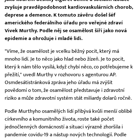
zvyšuje pravděpodobnost kardiovaskulárních chorob,
deprese a demence. K tomuto závěru došel šéf
amerického federálního úřadu pro veřejné zdraví
Vivek Murthy. Podle něj se osamělost šíří jako nová
epidemie a ohrožuje i mladé lidi.
"Víme, že osamělost je vcelku běžný pocit, který má
mnoho lidí. Je to něco jako hlad nebo žízeň. Je to pocit,
který k nám tělo vysílá, když chybí něco, co potřebujeme k
přežití," uvedl Murthy v rozhovoru s agenturou AP.
Osmdesátistránková zpráva jeho úřadu má zvýšit
povědomí o tom, že osamělost představuje i zdravotní
riziko a může zdravotní systém stát miliardy dolarů ročně.
Podle Murthyho osamělých lidí přibývá kvůli menší oblibě
církevního a komunitního života, roste také počet
jednočlenných domácností a situaci výrazně zhoršila i
pandemie covidu-19 a nástup nových technologií. Podle