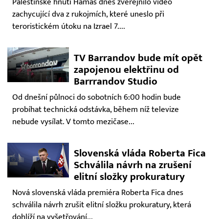
Palestinské hnutí Hamás dnes zveřejnilo video
zachycující dva z rukojmích, které uneslo při
teroristickém útoku na Izrael 7....
TV Barrandov bude mít opět
zapojenou elektřinu od
Barrrandov Studio
Od dnešní půlnoci do sobotních 6:00 hodin bude
probíhat technická odstávka, během níž televize
nebude vysílat. V tomto mezičase...
Slovenská vláda Roberta Fica
Schválila návrh na zrušení
elitní složky prokuratury
Nová slovenská vláda premiéra Roberta Fica dnes
schválila návrh zrušit elitní složku prokuratury, která
dohlíží na vyšetřování...