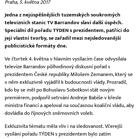
Praha, 5. května 2017
Jedna z nejúspěšnějších tuzemských soukromých
televizních stanic TV Barrandov slaví další úspěch.
Speciální díl pořadu TÝDEN s prezidentem, patřící do
její vlastní tvorby, se zařadil mezi nejsledovanější
publicistické formáty dne.
Ve čtvrtek 4. května v hlavním vysílacím čase odvysílala
televize Barrandov půlhodinový diskusní pořad s
prezidentem České republiky Milošem Zemanem, který se
v něm exkluzivně vyjádřil k budoucnosti vlády. Prozradil,
kdo by se měl po Bohuslavu Sobotkovi stát novým
premiérem, podpořil setrvání Andreje Babiše v křesle
ministra financí a apeloval na současnou koaliční vládu, aby
dovládla do říjnových sněmovních voleb.
Exkluzivita tématu měla vliv i na sledovanost. Včerejší
vysílání pořadu TÝDEN s prezidentem bylo zatím