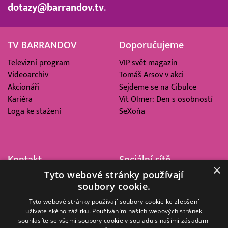
dotazy@barrandov.tv
.
TV BARRANDOV
Doporučujeme
Televizní program
VIP svět magazín
Videoarchiv
Tomáš Arsov v akci
Akcionáři
Sejdeme se na Cibulce
Kariéra
Vít Olmer: Den s osobností
Loga ke stažení
SeXoňa
Kontakt
Sociální sítě
×
Tyto webové stránky používají
Barrandov Televizní Studio,
soubory cookie.
a.s.
Kříženeckého nám. 322
Tyto webové stránky používají soubory cookie ke zlepšení
uživatelského zážitku. Používáním našich webových stránek
152 00 Praha 5
souhlasíte se všemi soubory cookie v souladu s našimi zásadami
IČ 416 93 311