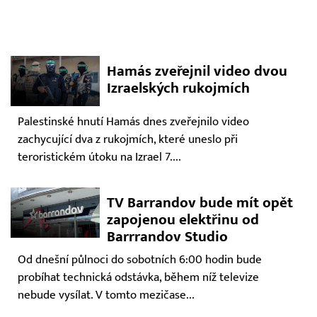
Hamás zveřejnil video dvou
Izraelských rukojmích
Palestinské hnutí Hamás dnes zveřejnilo video
zachycující dva z rukojmích, které uneslo při
teroristickém útoku na Izrael 7....
TV Barrandov bude mít opět
zapojenou elektřinu od
Barrrandov Studio
Od dnešní půlnoci do sobotních 6:00 hodin bude
probíhat technická odstávka, během níž televize
nebude vysílat. V tomto mezičase...