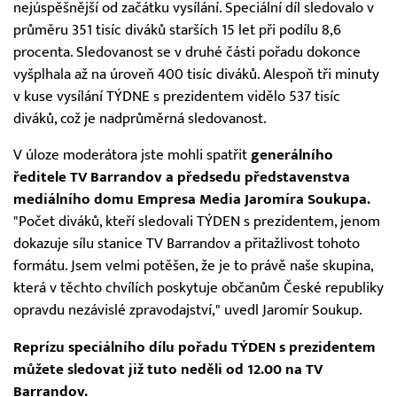
nejúspěšnější od začátku vysílání. Speciální díl sledovalo v
průměru 351 tisíc diváků starších 15 let při podílu 8,6
procenta. Sledovanost se v druhé části pořadu dokonce
vyšplhala až na úroveň 400 tisíc diváků. Alespoň tři minuty
v kuse vysílání TÝDNE s prezidentem vidělo 537 tisíc
diváků, což je nadprůměrná sledovanost.
V úloze moderátora jste mohli spatřit
generálního
ředitele TV Barrandov a předsedu představenstva
mediálního domu Empresa Media Jaromíra Soukupa.
"Počet diváků, kteří sledovali TÝDEN s prezidentem, jenom
dokazuje sílu stanice TV Barrandov a přitažlivost tohoto
formátu. Jsem velmi potěšen, že je to právě naše skupina,
která v těchto chvílích poskytuje občanům České republiky
opravdu nezávislé zpravodajství,"
uvedl Jaromír Soukup.
Reprízu speciálního dílu pořadu TÝDEN s prezidentem
můžete sledovat již tuto neděli od 12.00 na TV
Barrandov.