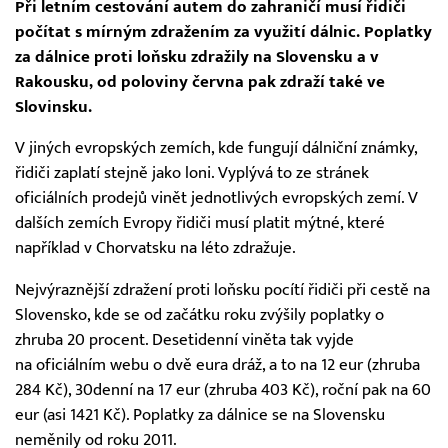
Při letním cestování autem do zahraničí musí řidiči
počítat s mírným zdražením za využití dálnic. Poplatky
za dálnice proti loňsku zdražily na Slovensku a v
Rakousku, od poloviny června pak zdraží také ve
Slovinsku.
V jiných evropských zemích, kde fungují dálniční známky,
řidiči zaplatí stejně jako loni. Vyplývá to ze stránek
oficiálních prodejů vinět jednotlivých evropských zemí. V
dalších zemích Evropy řidiči musí platit mýtné, které
například v Chorvatsku na léto zdražuje.
Nejvýraznější zdražení proti loňsku pocítí řidiči při cestě na
Slovensko, kde se od začátku roku zvýšily poplatky o
zhruba 20 procent. Desetidenní viněta tak vyjde
na oficiálním webu o dvě eura dráž, a to na 12 eur (zhruba
284 Kč), 30denní na 17 eur (zhruba 403 Kč), roční pak na 60
eur (asi 1421 Kč). Poplatky za dálnice se na Slovensku
neměnily od roku 2011.