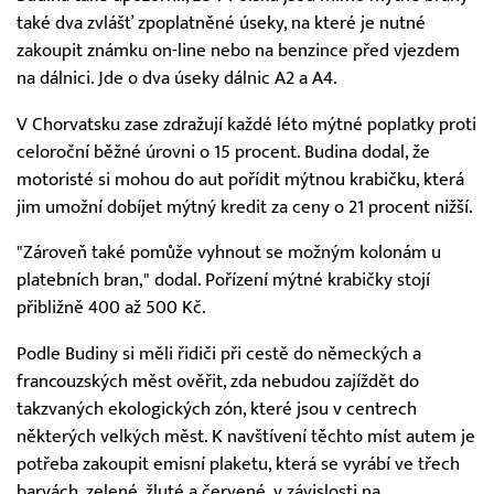
také dva zvlášť zpoplatněné úseky, na které je nutné
zakoupit známku on-line nebo na benzince před vjezdem
na dálnici. Jde o dva úseky dálnic A2 a A4.
V Chorvatsku zase zdražují každé léto mýtné poplatky proti
celoroční běžné úrovni o 15 procent. Budina dodal, že
motoristé si mohou do aut pořídit mýtnou krabičku, která
jim umožní dobíjet mýtný kredit za ceny o 21 procent nižší.
"Zároveň také pomůže vyhnout se možným kolonám u
platebních bran," dodal. Pořízení mýtné krabičky stojí
přibližně 400 až 500 Kč.
Podle Budiny si měli řidiči při cestě do německých a
francouzských měst ověřit, zda nebudou zajíždět do
takzvaných ekologických zón, které jsou v centrech
některých velkých měst. K navštívení těchto míst autem je
potřeba zakoupit emisní plaketu, která se vyrábí ve třech
barvách, zelené, žluté a červené, v závislosti na