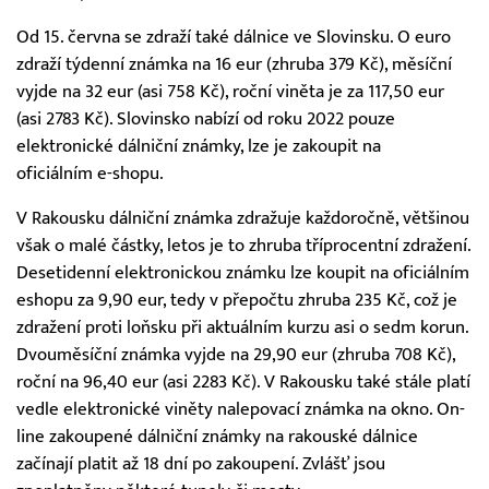
Od 15. června se zdraží také dálnice ve Slovinsku. O euro
zdraží týdenní známka na 16 eur (zhruba 379 Kč), měsíční
vyjde na 32 eur (asi 758 Kč), roční viněta je za 117,50 eur
(asi 2783 Kč). Slovinsko nabízí od roku 2022 pouze
elektronické dálniční známky, lze je zakoupit na
oficiálním e-shopu.
V Rakousku dálniční známka zdražuje každoročně, většinou
však o malé částky, letos je to zhruba tříprocentní zdražení.
Desetidenní elektronickou známku lze koupit na oficiálním
eshopu za 9,90 eur, tedy v přepočtu zhruba 235 Kč, což je
zdražení proti loňsku při aktuálním kurzu asi o sedm korun.
Dvouměsíční známka vyjde na 29,90 eur (zhruba 708 Kč),
roční na 96,40 eur (asi 2283 Kč). V Rakousku také stále platí
vedle elektronické viněty nalepovací známka na okno. On-
line zakoupené dálniční známky na rakouské dálnice
začínají platit až 18 dní po zakoupení. Zvlášť jsou