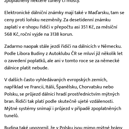
zpoplatněny některé tunely či mosty.
Elektronické dálniční známky mají také v Maďarsku, tam se
ceny proti loňsku nezměnily. Za desetidenní známku
zaplatí v e-shopu řidiči v přepočtu asi 351 Kč, za měsíční
568 Kč, roční vyjde na 3138 korun.
Zadarmo naopak stále jezdí řidiči na dálnicích v Německu.
Podle Libora Budiny z Autoklubu ČR se mluví již několik let
o zavedení poplatků, ale ani v tomto roce se za německé
dálnice platit nebude.
V dalších často vyhledávaných evropských zemích,
například ve Francii, Itálii, Španělsku, Chorvatsku nebo
Polsku, se průjezd dálnicí hradí prostřednictvím mýtných
bran. Řidiči tak platí podle skutečně ujeté vzdálenosti.
Mýtné systémy snímají i průjezd v případě zpoplatněných
tunelů.
Budina také upozornil, že v Polsku jsou mimo mýtné brány