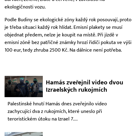
ekologičnosti vozu.
Podle Budiny se ekologické zóny každý rok posouvají, proto
je třeba situaci každý rok hlídat. Emisní plakety se musí
objednat předem, nelze je koupit na místě. Při jízdě v
emisní zóně bez patřičné známky hrozí řidiči pokuta ve výši
100 eur, tedy zhruba 2500 Kč. Na dálnice není potřeba.
Hamás zveřejnil video dvou
Izraelských rukojmích
Palestinské hnutí Hamás dnes zveřejnilo video
zachycující dva z rukojmích, které uneslo při
teroristickém útoku na Izrael 7....