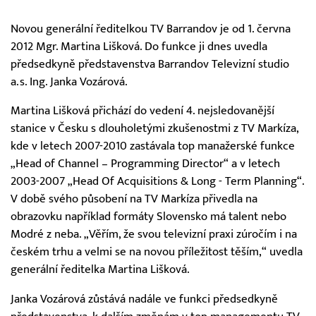
Novou generální ředitelkou TV Barrandov je od 1. června
2012 Mgr. Martina Lišková. Do funkce ji dnes uvedla
předsedkyně představenstva Barrandov Televizní studio
a.s. Ing. Janka Vozárová.
Martina Lišková přichází do vedení 4. nejsledovanější
stanice v Česku s dlouholetými zkušenostmi z TV Markíza,
kde v letech 2007-2010 zastávala top manažerské funkce
„Head of Channel – Programming Director“ a v letech
2003-2007 „Head Of Acquisitions & Long - Term Planning“.
V době svého působení na TV Markíza přivedla na
obrazovku například formáty Slovensko má talent nebo
Modré z neba. „Věřím, že svou televizní praxi zúročím i na
českém trhu a velmi se na novou příležitost těším,“ uvedla
generální ředitelka Martina Lišková.
Janka Vozárová zůstává nadále ve funkci předsedkyně