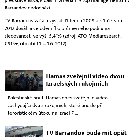
představenstva, k dalším změnám v top managementu TV
Barrandov nedochází.
TV Barrandov začala vysílat 11. ledna 2009 a k 1. červnu
2012 dosáhla celodenního průměrného podílu na
sledovanosti ve výši 5,41% (zdroj: ATO-Mediaresearch,
CS15+, období 1.1. – 1.6. 2012).
Hamás zveřejnil video dvou
Izraelských rukojmích
Palestinské hnutí Hamás dnes zveřejnilo video
zachycující dva z rukojmích, které uneslo při
teroristickém útoku na Izrael 7....
TV Barrandov bude mít opět