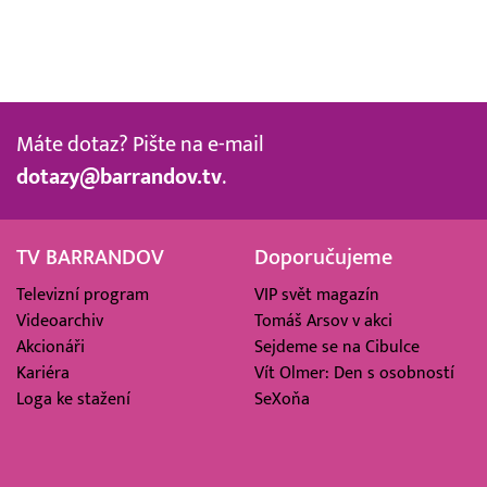
Máte dotaz? Pište na e-mail
dotazy@barrandov.tv
.
TV BARRANDOV
Doporučujeme
Televizní program
VIP svět magazín
Videoarchiv
Tomáš Arsov v akci
Akcionáři
Sejdeme se na Cibulce
Kariéra
Vít Olmer: Den s osobností
Loga ke stažení
SeXoňa