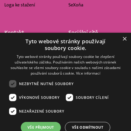
Loga ke stažení
SeXoňa
Kontakt
Sociální sítě
×
Tyto webové stránky používají
Barrandov Televizní Studio,
soubory cookie.
a.s.
Kříženeckého nám. 322
Tyto webové stránky používají soubory cookie ke zlepšení
uživatelského zážitku. Používáním našich webových stránek
152 00 Praha 5
souhlasíte se všemi soubory cookie v souladu s našimi zásadami
IČ 416 93 311
používání souborů cookie.
Více informací
dotazy@barrandov.tv
NEZBYTNĚ NUTNÉ SOUBORY
VÝKONOVÉ SOUBORY
SOUBORY CÍLENÍ
© 2008–2026 EMPRESA MEDIA, a.s. Všechna práva vyhrazena.
Kompletní pravidla využívání obsahu webu
najdete ZDE
.
NEZAŘAZENÉ SOUBORY
Zásady ochrany osobních a dalších zpracovávaných údajů
.
Nastavení Cookies
.
Informace o měření sledovanosti videa ve video archivu
VŠE PŘIJMOUT
VŠE ODMÍTNOUT