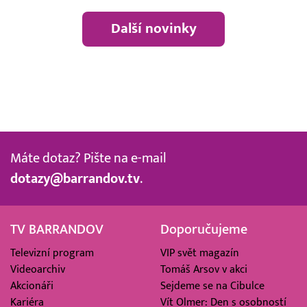
Další novinky
Máte dotaz? Pište na e-mail
dotazy@barrandov.tv
.
TV BARRANDOV
Doporučujeme
Televizní program
VIP svět magazín
Videoarchiv
Tomáš Arsov v akci
Akcionáři
Sejdeme se na Cibulce
Kariéra
Vít Olmer: Den s osobností