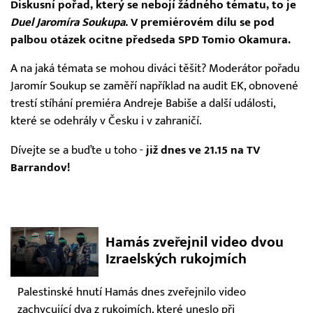
Diskusní pořad, který se nebojí žádného tématu, to je
Duel Jaromíra
Soukupa.
V premiérovém dílu se pod
palbou otázek ocitne předseda SPD Tomio Okamura.
A na jaká témata se mohou diváci těšit? Moderátor pořadu
Jaromír Soukup se zaměří například na audit EK, obnovené
trestí stíhání premiéra Andreje Babiše a další události,
které se odehrály v Česku i v zahraničí.
Dívejte se a buďte u toho -
již dnes ve 21.15 na TV
Barrandov!
Hamás zveřejnil video dvou
Izraelských rukojmích
Palestinské hnutí Hamás dnes zveřejnilo video
zachycující dva z rukojmích, které uneslo při