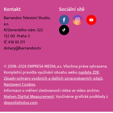
Kontakt
Sociální sítě
Barrandov Televizní Studio,
a.s.
Kříženeckého nám. 322
152 00 Praha 5
IČ 416 93 311
dotazy@barrandov.tv
© 2008–2026 EMPRESA MEDIA, a.s. Všechna práva vyhrazena.
Kompletní pravidla využívání obsahu webu
najdete ZDE
.
Zásady ochrany osobních a dalších zpracovávaných údajů
.
Nastavení Cookies
.
Informace o měření sledovanosti videa ve video archivu
Nielsen Digital Measurement
. Využíváme grafické podklady z
depositphotos.com
.