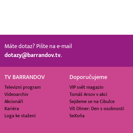
Máte dotaz? Pište na e-mail
dotazy@barrandov.tv
.
TV BARRANDOV
Doporučujeme
Televizní program
VIP svět magazín
Videoarchiv
Tomáš Arsov v akci
Akcionáři
Sejdeme se na Cibulce
Kariéra
Vít Olmer: Den s osobností
Loga ke stažení
SeXoňa