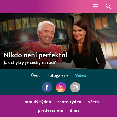
Navigace
Nikdo není perfektní
Jak chytrý je český národ?
Úvod
Fotogalerie
Video
minulý týden
tento týden
včera
předevčírem
dnes