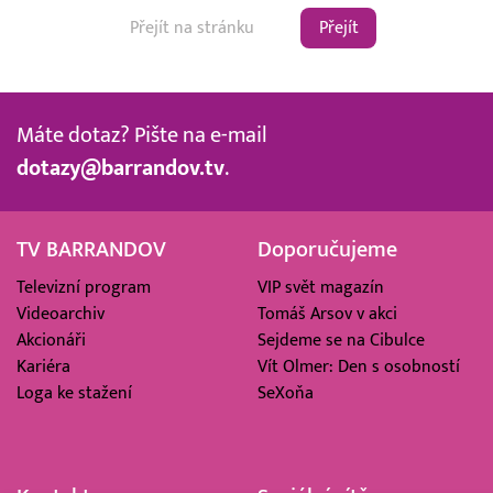
Přejít
Máte dotaz? Pište na e-mail
dotazy@barrandov.tv
.
TV BARRANDOV
Doporučujeme
Televizní program
VIP svět magazín
Videoarchiv
Tomáš Arsov v akci
Akcionáři
Sejdeme se na Cibulce
Kariéra
Vít Olmer: Den s osobností
Loga ke stažení
SeXoňa