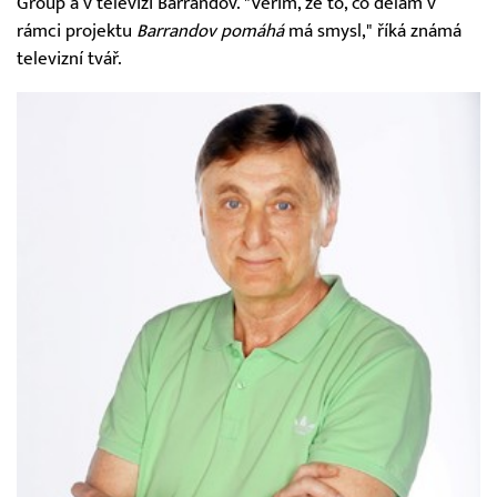
Group a v televizi Barrandov. "Věřím, že to, co dělám v
rámci projektu
Barrandov pomáhá
má smysl," říká známá
televizní tvář.