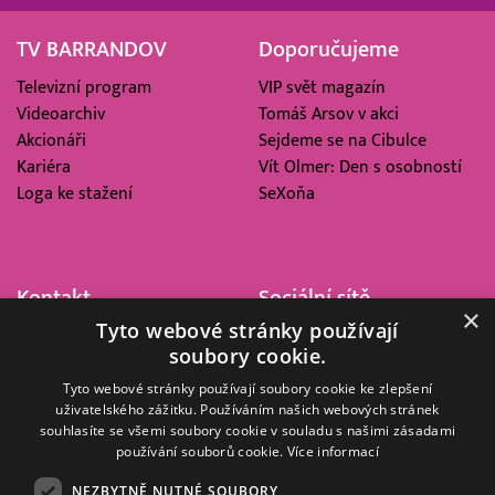
TV BARRANDOV
Doporučujeme
Televizní program
VIP svět magazín
Videoarchiv
Tomáš Arsov v akci
Akcionáři
Sejdeme se na Cibulce
Kariéra
Vít Olmer: Den s osobností
Loga ke stažení
SeXoňa
Kontakt
Sociální sítě
×
Tyto webové stránky používají
Barrandov Televizní Studio,
soubory cookie.
a.s.
Kříženeckého nám. 322
Tyto webové stránky používají soubory cookie ke zlepšení
uživatelského zážitku. Používáním našich webových stránek
152 00 Praha 5
souhlasíte se všemi soubory cookie v souladu s našimi zásadami
IČ 416 93 311
používání souborů cookie.
Více informací
dotazy@barrandov.tv
NEZBYTNĚ NUTNÉ SOUBORY