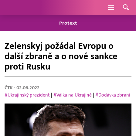
Navigace
Protext
Zelenskyj požádal Evropu o
další zbraně a o nové sankce
proti Rusku
ČTK
- 02.06.2022
#Ukrajinský prezident
|
#Válka na Ukrajině
|
#Dodávka zbraní