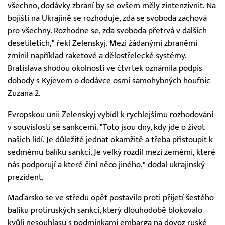
všechno, dodávky zbraní by se ovšem měly zintenzivnit. Na
bojišti na Ukrajině se rozhoduje, zda se svoboda zachová
pro všechny. Rozhodne se, zda svoboda přetrvá v dalších
desetiletích," řekl Zelenskyj. Mezi žádanými zbraněmi
zmínil například raketové a dělostřelecké systémy.
Bratislava shodou okolností ve čtvrtek oznámila podpis
dohody s Kyjevem o dodávce osmi samohybných houfnic
Zuzana 2.
Evropskou unii Zelenskyj vybídl k rychlejšímu rozhodování
v souvislosti se sankcemi. "Toto jsou dny, kdy jde o život
našich lidí. Je důležité jednat okamžitě a třeba přistoupit k
sedmému balíku sankcí. Je velký rozdíl mezi zeměmi, které
nás podporují a které činí něco jiného," dodal ukrajinský
prezident.
Maďarsko se ve středu opět postavilo proti přijetí šestého
balíku protiruských sankcí, který dlouhodobě blokovalo
kvůli nesouhlasu s podmínkami embarga na dovoz ruské