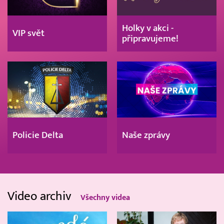
Holky v akci -
VIP svět
připravujeme!
Policie Delta
Naše zprávy
Video archiv
Všechny videa