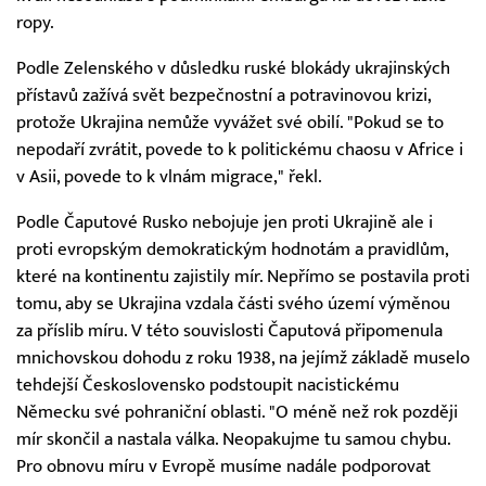
ropy.
Podle Zelenského v důsledku ruské blokády ukrajinských
přístavů zažívá svět bezpečnostní a potravinovou krizi,
protože Ukrajina nemůže vyvážet své obilí. "Pokud se to
nepodaří zvrátit, povede to k politickému chaosu v Africe i
v Asii, povede to k vlnám migrace," řekl.
Podle Čaputové Rusko nebojuje jen proti Ukrajině ale i
proti evropským demokratickým hodnotám a pravidlům,
které na kontinentu zajistily mír. Nepřímo se postavila proti
tomu, aby se Ukrajina vzdala části svého území výměnou
za příslib míru. V této souvislosti Čaputová připomenula
mnichovskou dohodu z roku 1938, na jejímž základě muselo
tehdejší Československo podstoupit nacistickému
Německu své pohraniční oblasti. "O méně než rok později
mír skončil a nastala válka. Neopakujme tu samou chybu.
Pro obnovu míru v Evropě musíme nadále podporovat