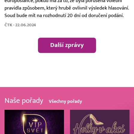
europoslance, pokud má za to, že byla porušena volební
pravidla způsobem, který hrubě ovlivnil výsledek hlasování.
Soud bude mít na rozhodnutí 20 dní od doručení podání.
ČTK - 22.06.2024
Další zprávy
Naše pořady
Všechny pořady