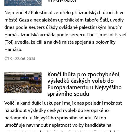
městě Gaza
Nejméně 42 Palestinců zemřelo při izraelských útocích ve
městě Gaza a nedalekém uprchlickém táboře Šatí, uvedly
dnes podle Reuters úřady ovládané palestinským hnutím
Hamás. Izraelská armáda podle serveru The Times of Israel
(ToI) uvedla, že cílila na dvě místa spojená s bojovníky
Hamásu.
ČTK - 22.06.2024
Končí lhůta pro zpochybnění
výsledků českých voleb do
Europarlamentu u Nejvyššího
správního soudu
Voliči a kandidující uskupení mají dnes poslední možnost
napadnout výsledky českých voleb do Evropského
parlamentu u Nejvyššího správního soudu. Zákon
umožňuje navrhnout neplatnost volby kandidáta na