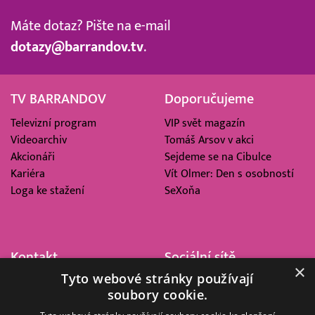
Máte dotaz? Pište na e-mail
dotazy@barrandov.tv
.
TV BARRANDOV
Doporučujeme
Televizní program
VIP svět magazín
Videoarchiv
Tomáš Arsov v akci
Akcionáři
Sejdeme se na Cibulce
Kariéra
Vít Olmer: Den s osobností
Loga ke stažení
SeXoňa
Kontakt
Sociální sítě
×
Tyto webové stránky používají
Barrandov Televizní Studio,
soubory cookie.
a.s.