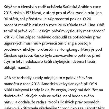
Když se o členství v radě ucházela Saúdská Arábie v roce
2016, získala 152 hlasů, v úterý pro ni však zvedlo ruku jen
90 států, což představuje 40procentní pokles. O 20
procent méně hlasů než v roce 2016 získala také Čína. Obě
země si právě kvůli lidským právům vysloužily mezinárodní
kritiku. Čínu Západ nedávno odsoudil za potlačování práv
ujgurských muslimů v provincii Sin-ťiang a postoj k
prodemokratickým protestům v Hongkongu, který je pod
Čínskou správou. Rusko bylo znovuzvoleno poté, co před
čtyřmi lety nedokázalo kvůli chybějícím dvěma hlasům
obhájit mandát.
USA se rozhodly z rady odejít, a to v polovině svého
mandátu v roce 2018. Americká velvyslankyně při OSN
Nikki Haleyová tehdy řekla, že orgán, který má dohlížet na
dodržování lidských práv ve světě, není hoden svého
názvu, a dodala, že rada si tropí z lidských práv posměch.
Haleyová kritizovala především "chronickou zaujatost" této