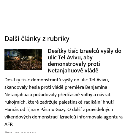
Další články z rubriky
Desítky tisíc Izraelců vyšly do
ulic Tel Avivu, aby
demonstrovaly proti
Netanjahuově vládě
Desítky tisíc demonstrantů vyšly do ulic Tel Avivu,
skandovaly hesla proti vládě premiéra Benjamina
Netanjahua a požadovaly předčasné volby a návrat
rukojmích, které zadržuje palestinské radikální hnutí
Hamás od října v Pásmu Gazy. O další z pravidelných
víkendových demonstrací Izraelců informovala agentura
AFP.