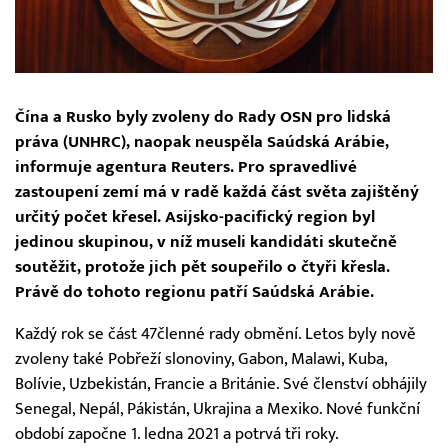
Čína a Rusko byly zvoleny do Rady OSN pro lidská
práva (UNHRC), naopak neuspěla Saúdská Arábie,
informuje agentura Reuters. Pro spravedlivé
zastoupení zemí má v radě každá část světa zajištěný
určitý počet křesel. Asijsko-pacifický region byl
jedinou skupinou, v níž museli kandidáti skutečně
soutěžit, protože jich pět soupeřilo o čtyři křesla.
Právě do tohoto regionu patří Saúdská Arábie.
Každý rok se část 47členné rady obmění. Letos byly nově
zvoleny také Pobřeží slonoviny, Gabon, Malawi, Kuba,
Bolívie, Uzbekistán, Francie a Británie. Své členství obhájily
Senegal, Nepál, Pákistán, Ukrajina a Mexiko. Nové funkční
období započne 1. ledna 2021 a potrvá tři roky.