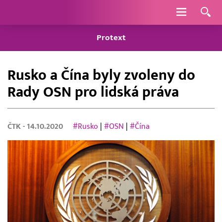
Navigace
Protext
Rusko a Čína byly zvoleny do
Rady OSN pro lidská práva
ČTK
- 14.10.2020
#Rusko
|
#OSN
|
#Čína