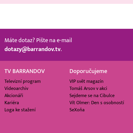
Máte dotaz? Pište na e-mail
dotazy@barrandov.tv
.
TV BARRANDOV
Doporučujeme
Televizní program
VIP svět magazín
Videoarchiv
Tomáš Arsov v akci
Akcionáři
Sejdeme se na Cibulce
Kariéra
Vít Olmer: Den s osobností
Loga ke stažení
SeXoňa