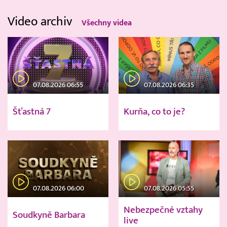
Video archiv
Všechny videa
07.08.2026 06:55
07.08.2026 06:35
Šťastná 7
Kurňa, co to je?
07.08.2026 06:00
07.08.2026 05:55
Nebezpečné vztahy
Soudkyně Barbara
live