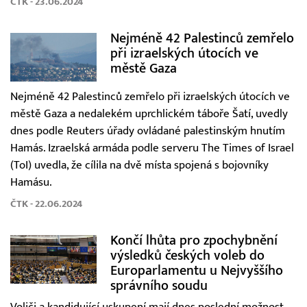
ČTK - 23.06.2024
Nejméně 42 Palestinců zemřelo
při izraelských útocích ve
městě Gaza
Nejméně 42 Palestinců zemřelo při izraelských útocích ve
městě Gaza a nedalekém uprchlickém táboře Šatí, uvedly
dnes podle Reuters úřady ovládané palestinským hnutím
Hamás. Izraelská armáda podle serveru The Times of Israel
(ToI) uvedla, že cílila na dvě místa spojená s bojovníky
Hamásu.
ČTK - 22.06.2024
Končí lhůta pro zpochybnění
výsledků českých voleb do
Europarlamentu u Nejvyššího
správního soudu