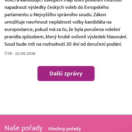
Voliči a kandidující uskupení mají dnes poslední možnost
napadnout výsledky českých voleb do Evropského
parlamentu u Nejvyššího správního soudu. Zákon
umožňuje navrhnout neplatnost volby kandidáta na
europoslance, pokud má za to, že byla porušena volební
pravidla způsobem, který hrubě ovlivnil výsledek hlasování.
Soud bude mít na rozhodnutí 20 dní od doručení podání.
ČTK - 22.06.2024
Další zprávy
Naše pořady
Všechny pořady