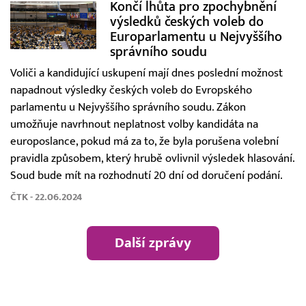
Končí lhůta pro zpochybnění
výsledků českých voleb do
Europarlamentu u Nejvyššího
správního soudu
Voliči a kandidující uskupení mají dnes poslední možnost
napadnout výsledky českých voleb do Evropského
parlamentu u Nejvyššího správního soudu. Zákon
umožňuje navrhnout neplatnost volby kandidáta na
europoslance, pokud má za to, že byla porušena volební
pravidla způsobem, který hrubě ovlivnil výsledek hlasování.
Soud bude mít na rozhodnutí 20 dní od doručení podání.
ČTK - 22.06.2024
Další zprávy