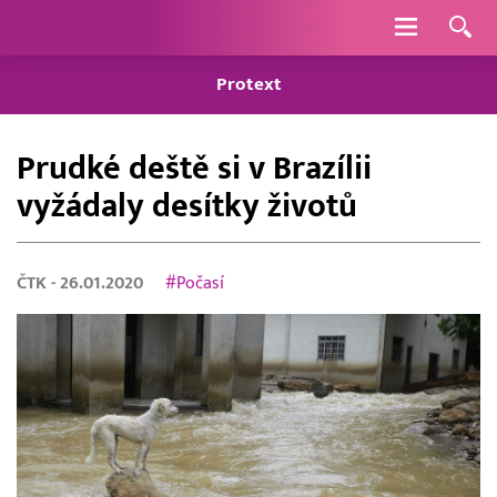
Navigace
Protext
Prudké deště si v Brazílii
vyžádaly desítky životů
ČTK
- 26.01.2020
#Počasí