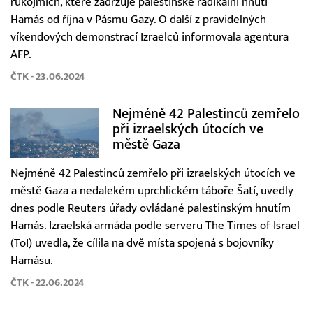
rukojmích, které zadržuje palestinské radikální hnutí
Hamás od října v Pásmu Gazy. O další z pravidelných
víkendových demonstrací Izraelců informovala agentura
AFP.
ČTK - 23.06.2024
Nejméně 42 Palestinců zemřelo
při izraelských útocích ve
městě Gaza
Nejméně 42 Palestinců zemřelo při izraelských útocích ve
městě Gaza a nedalekém uprchlickém táboře Šatí, uvedly
dnes podle Reuters úřady ovládané palestinským hnutím
Hamás. Izraelská armáda podle serveru The Times of Israel
(ToI) uvedla, že cílila na dvě místa spojená s bojovníky
Hamásu.
ČTK - 22.06.2024