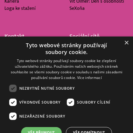
Kariéra
Vít Olmer: Den s osobností
Loga ke stažení
SeXoňa
Kontakt
Sociální sítě
×
Tyto webové stránky používají
Barrandov Televizní Studio,
soubory cookie.
a.s.
Kříženeckého nám. 322
Tyto webové stránky používají soubory cookie ke zlepšení
uživatelského zážitku. Používáním našich webových stránek
152 00 Praha 5
souhlasíte se všemi soubory cookie v souladu s našimi zásadami
IČ 416 93 311
používání souborů cookie.
Více informací
dotazy@barrandov.tv
NEZBYTNĚ NUTNÉ SOUBORY
VÝKONOVÉ SOUBORY
SOUBORY CÍLENÍ
© 2008–2026 EMPRESA MEDIA, a.s. Všechna práva vyhrazena.
Kompletní pravidla využívání obsahu webu
najdete ZDE
.
NEZAŘAZENÉ SOUBORY
Zásady ochrany osobních a dalších zpracovávaných údajů
.
Nastavení Cookies
.
Informace o měření sledovanosti videa ve video archivu
VŠE PŘIJMOUT
VŠE ODMÍTNOUT