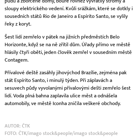
půdu a zborcené domy, bouře rovněž vyvrátily stromy a
sloupy elektrického vedení. Kvůli srážkám, které se dotkly i
sousedních států Rio de Janeiro a Espírito Santo, se vylily
řeky z koryt.
Šest lidí zemřelo v pátek na jižních předměstích Belo
Horizonte, když se na ně zřítil dům. Úřady přímo ve městě
hlásily čtyři oběti, jeden člověk zemřel v sousedním městě
Contagem.
Přívalové deště zasáhly jihovýchod Brazílie, zejména pak
stát Espírito Santo, i minulý týden. Při záplavách a
sesuvech půdy vyvolanými přívalovými dešti zemřelo šest
lidí. Voda plná bahna zaplavila ulice měst a odnášela
automobily, ve městě Iconha zničila veškeré obchody.
AUTOR:
ČTK
FOTO: ČTK/imago stock&people/imago stock&people