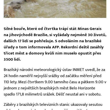
Silné bouře, které od čtvrtka trápí stát Minas Gerais
na jihovýchodě Brazílie, si vyžádaly nejméně 30 životů,
dalších 17 lidí se pohřešuje. S odvoláním na brazilské
úřady o tom informovala AFP. Rekordní deště zasáhly
třicet měst a domovy kvůli nim muselo opustit přes
3500 lidí.
Brazilský národní meteorologický ústav INMET uvedl, že za
24 hodin naměřil nejvyšší srážky od začátku měření před
110 lety. Mezi čtvrtkem 9.00 tamního času a pátkem 9.00 v
jednom z největších brazilských měst Belo Horizonte
spadlo 171,8 milimetrů srážek. Déšť neustal ani v sobotu.
Záběry z brazilských televizních stanic ukazovaly sesutou