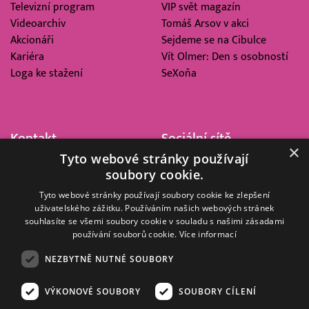
Televizní program
VIP svět magazín
Videoarchiv
Tomáš Arsov v akci
Akcionáři
Sejdeme se na Cibulce
Kariéra
Vít Olmer: Den s osobností
Loga ke stažení
SeXoňa
Kontakt
Sociální sítě
×
Tyto webové stránky používají
Barrandov Televizní Studio,
soubory cookie.
a.s.
Kříženeckého nám. 322
Tyto webové stránky používají soubory cookie ke zlepšení
uživatelského zážitku. Používáním našich webových stránek
152 00 Praha 5
souhlasíte se všemi soubory cookie v souladu s našimi zásadami
IČ 416 93 311
používání souborů cookie.
Více informací
dotazy@barrandov.tv
NEZBYTNĚ NUTNÉ SOUBORY
VÝKONOVÉ SOUBORY
SOUBORY CÍLENÍ
© 2008–2026 EMPRESA MEDIA, a.s. Všechna práva vyhrazena.