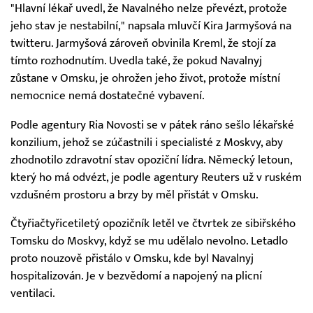
"Hlavní lékař uvedl, že Navalného nelze převézt, protože
jeho stav je nestabilní," napsala mluvčí Kira Jarmyšová na
twitteru. Jarmyšová zároveň obvinila Kreml, že stojí za
tímto rozhodnutím. Uvedla také, že pokud Navalnyj
zůstane v Omsku, je ohrožen jeho život, protože místní
nemocnice nemá dostatečné vybavení.
Podle agentury Ria Novosti se v pátek ráno sešlo lékařské
konzilium, jehož se zúčastnili i specialisté z Moskvy, aby
zhodnotilo zdravotní stav opoziční lídra. Německý letoun,
který ho má odvézt, je podle agentury Reuters už v ruském
vzdušném prostoru a brzy by měl přistát v Omsku.
Čtyřiačtyřicetiletý opozičník letěl ve čtvrtek ze sibiřského
Tomsku do Moskvy, když se mu udělalo nevolno. Letadlo
proto nouzově přistálo v Omsku, kde byl Navalnyj
hospitalizován. Je v bezvědomí a napojený na plicní
ventilaci.