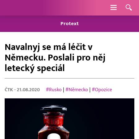
Navigace
Protext
Navalnyj se má léčit v
Německu. Poslali pro něj
letecký speciál
ČTK
- 21.08.2020
#Rusko
|
#Německo
|
#Opozice