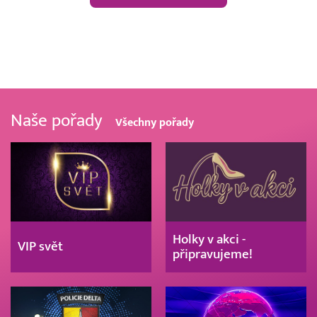
Naše pořady
Všechny pořady
Holky v akci -
VIP svět
připravujeme!