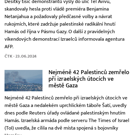
Desítky tisíc demonstrantů vyšly do ulic Tel Avivu,
skandovaly hesla proti vládě premiéra Benjamina
Netanjahua a požadovaly předčasné volby a návrat
rukojmích, které zadržuje palestinské radikální hnutí
Hamás od října v Pásmu Gazy. O další z pravidelných
víkendových demonstrací Izraelců informovala agentura
AFP.
ČTK - 23.06.2024
Nejméně 42 Palestinců zemřelo
při izraelských útocích ve
městě Gaza
Nejméně 42 Palestinců zemřelo při izraelských útocích ve
městě Gaza a nedalekém uprchlickém táboře Šatí, uvedly
dnes podle Reuters úřady ovládané palestinským hnutím
Hamás. Izraelská armáda podle serveru The Times of Israel
(ToI) uvedla, že cílila na dvě místa spojená s bojovníky