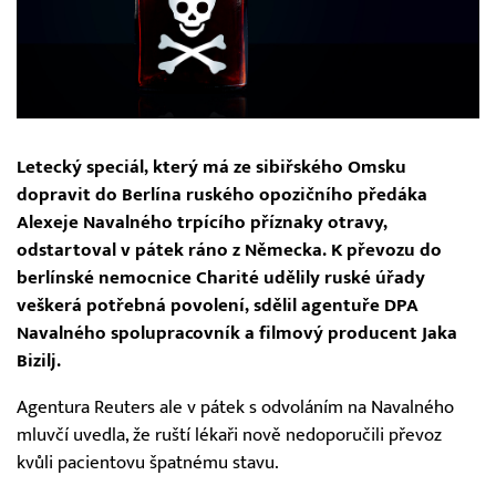
Letecký speciál, který má ze sibiřského Omsku
dopravit do Berlína ruského opozičního předáka
Alexeje Navalného trpícího příznaky otravy,
odstartoval v pátek ráno z Německa. K převozu do
berlínské nemocnice Charité udělily ruské úřady
veškerá potřebná povolení, sdělil agentuře DPA
Navalného spolupracovník a filmový producent Jaka
Bizilj.
Agentura Reuters ale v pátek s odvoláním na Navalného
mluvčí uvedla, že ruští lékaři nově nedoporučili převoz
kvůli pacientovu špatnému stavu.