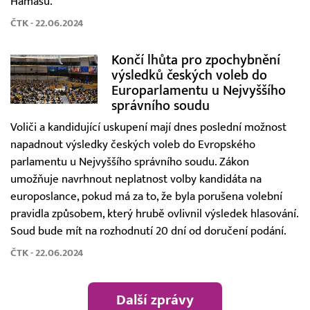
Hamásu.
ČTK - 22.06.2024
Končí lhůta pro zpochybnění
výsledků českých voleb do
Europarlamentu u Nejvyššího
správního soudu
Voliči a kandidující uskupení mají dnes poslední možnost
napadnout výsledky českých voleb do Evropského
parlamentu u Nejvyššího správního soudu. Zákon
umožňuje navrhnout neplatnost volby kandidáta na
europoslance, pokud má za to, že byla porušena volební
pravidla způsobem, který hrubě ovlivnil výsledek hlasování.
Soud bude mít na rozhodnutí 20 dní od doručení podání.
ČTK - 22.06.2024
Další zprávy