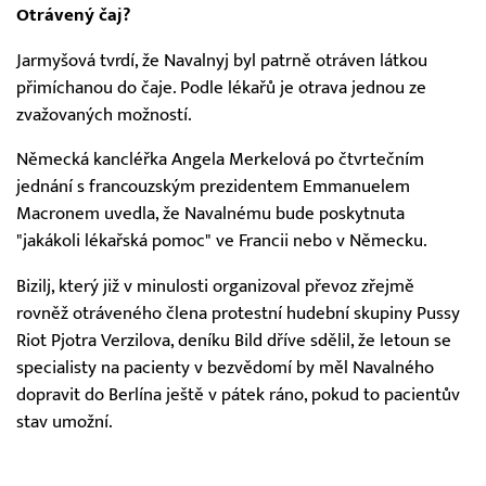
Otrávený čaj?
Jarmyšová tvrdí, že Navalnyj byl patrně otráven látkou
přimíchanou do čaje. Podle lékařů je otrava jednou ze
zvažovaných možností.
Německá kancléřka Angela Merkelová po čtvrtečním
jednání s francouzským prezidentem Emmanuelem
Macronem uvedla, že Navalnému bude poskytnuta
"jakákoli lékařská pomoc" ve Francii nebo v Německu.
Bizilj, který již v minulosti organizoval převoz zřejmě
rovněž otráveného člena protestní hudební skupiny Pussy
Riot Pjotra Verzilova, deníku Bild dříve sdělil, že letoun se
specialisty na pacienty v bezvědomí by měl Navalného
dopravit do Berlína ještě v pátek ráno, pokud to pacientův
stav umožní.