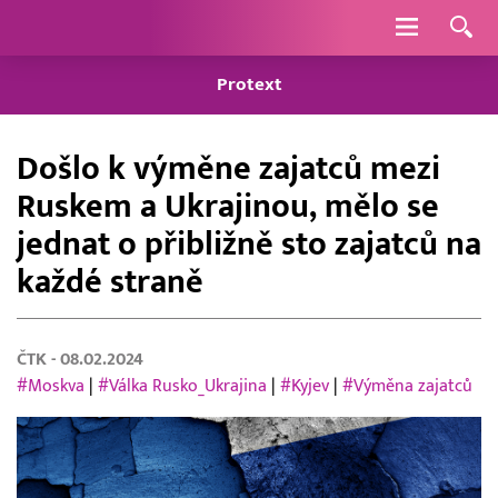
Navigace
Protext
Došlo k výměne zajatců mezi
Ruskem a Ukrajinou, mělo se
jednat o přibližně sto zajatců na
každé straně
ČTK
- 08.02.2024
#Moskva
|
#Válka Rusko_Ukrajina
|
#Kyjev
|
#Výměna zajatců