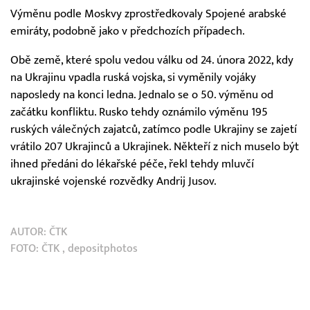
Výměnu podle Moskvy zprostředkovaly Spojené arabské
emiráty, podobně jako v předchozích případech.
Obě země, které spolu vedou válku od 24. února 2022, kdy
na Ukrajinu vpadla ruská vojska, si vyměnily vojáky
naposledy na konci ledna. Jednalo se o 50. výměnu od
začátku konfliktu. Rusko tehdy oznámilo výměnu 195
ruských válečných zajatců, zatímco podle Ukrajiny se zajetí
vrátilo 207 Ukrajinců a Ukrajinek. Někteří z nich muselo být
ihned předáni do lékařské péče, řekl tehdy mluvčí
ukrajinské vojenské rozvědky Andrij Jusov.
AUTOR:
ČTK
FOTO:
ČTK
, depositphotos