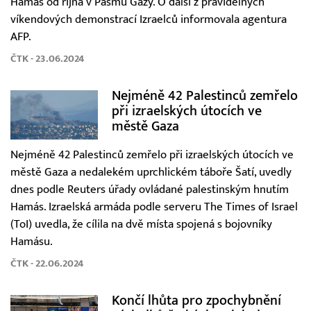
Hamás od října v Pásmu Gazy. O další z pravidelných
víkendových demonstrací Izraelců informovala agentura
AFP.
ČTK - 23.06.2024
Nejméně 42 Palestinců zemřelo
při izraelských útocích ve
městě Gaza
Nejméně 42 Palestinců zemřelo při izraelských útocích ve
městě Gaza a nedalekém uprchlickém táboře Šatí, uvedly
dnes podle Reuters úřady ovládané palestinským hnutím
Hamás. Izraelská armáda podle serveru The Times of Israel
(ToI) uvedla, že cílila na dvě místa spojená s bojovníky
Hamásu.
ČTK - 22.06.2024
Končí lhůta pro zpochybnění