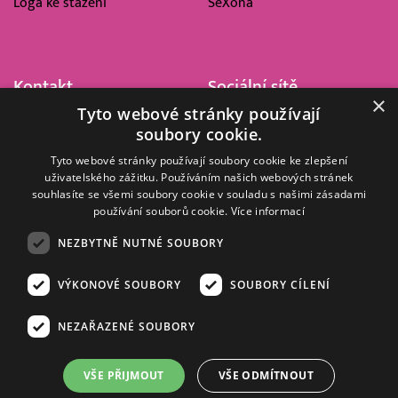
Loga ke stažení
SeXoňa
Kontakt
Sociální sítě
×
Tyto webové stránky používají
Barrandov Televizní Studio,
soubory cookie.
a.s.
Kříženeckého nám. 322
Tyto webové stránky používají soubory cookie ke zlepšení
uživatelského zážitku. Používáním našich webových stránek
152 00 Praha 5
souhlasíte se všemi soubory cookie v souladu s našimi zásadami
IČ 416 93 311
používání souborů cookie.
Více informací
dotazy@barrandov.tv
NEZBYTNĚ NUTNÉ SOUBORY
VÝKONOVÉ SOUBORY
SOUBORY CÍLENÍ
© 2008–2026 EMPRESA MEDIA, a.s. Všechna práva vyhrazena.
Kompletní pravidla využívání obsahu webu
najdete ZDE
.
NEZAŘAZENÉ SOUBORY
Zásady ochrany osobních a dalších zpracovávaných údajů
.
Nastavení Cookies
.
Informace o měření sledovanosti videa ve video archivu
VŠE PŘIJMOUT
VŠE ODMÍTNOUT
Nielsen Digital Measurement
. Využíváme grafické podklady z