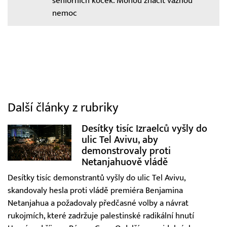
seniorních koček. Mohou značit vážnou
nemoc
Další články z rubriky
Desítky tisíc Izraelců vyšly do
ulic Tel Avivu, aby
demonstrovaly proti
Netanjahuově vládě
Desítky tisíc demonstrantů vyšly do ulic Tel Avivu,
skandovaly hesla proti vládě premiéra Benjamina
Netanjahua a požadovaly předčasné volby a návrat
rukojmích, které zadržuje palestinské radikální hnutí