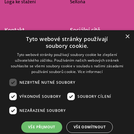
Loga ke stažení
SeXoňa
Kontakt
Sociální sítě
×
Tyto webové stránky používají
Barrandov Televizní Studio,
soubory cookie.
a.s.
Kříženeckého nám. 322
Tyto webové stránky používají soubory cookie ke zlepšení
uživatelského zážitku. Používáním našich webových stránek
152 00 Praha 5
souhlasíte se všemi soubory cookie v souladu s našimi zásadami
IČ 416 93 311
používání souborů cookie.
Více informací
dotazy@barrandov.tv
NEZBYTNĚ NUTNÉ SOUBORY
VÝKONOVÉ SOUBORY
SOUBORY CÍLENÍ
© 2008–2026 EMPRESA MEDIA, a.s. Všechna práva vyhrazena.
Kompletní pravidla využívání obsahu webu
najdete ZDE
.
NEZAŘAZENÉ SOUBORY
Zásady ochrany osobních a dalších zpracovávaných údajů
.
Nastavení Cookies
.
Informace o měření sledovanosti videa ve video archivu
VŠE PŘIJMOUT
VŠE ODMÍTNOUT
Nielsen Digital Measurement
. Využíváme grafické podklady z