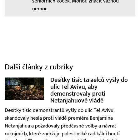
seniorních koček. Mohou značit vážnou
nemoc
Další články z rubriky
Desítky tisíc Izraelců vyšly do
ulic Tel Avivu, aby
demonstrovaly proti
Netanjahuově vládě
Desítky tisíc demonstrantů vyšly do ulic Tel Avivu,
skandovaly hesla proti vládě premiéra Benjamina
Netanjahua a požadovaly předčasné volby a návrat
rukojmích, které zadržuje palestinské radikální hnutí