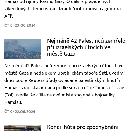
Hamás od října v Pásmu Gazy. O další z pravidelných
víkendových demonstrací Izraelců informovala agentura
AFP.
ČTK - 23.06.2024
Nejméně 42 Palestinců zemřelo
při izraelských útocích ve
městě Gaza
Nejméně 42 Palestinců zemřelo při izraelských útocích ve
městě Gaza a nedalekém uprchlickém táboře Šatí, uvedly
dnes podle Reuters úřady ovládané palestinským hnutím
Hamás. Izraelská armáda podle serveru The Times of Israel
(ToI) uvedla, že cílila na dvě místa spojená s bojovníky
Hamásu.
ČTK - 22.06.2024
Končí lhůta pro zpochybnění