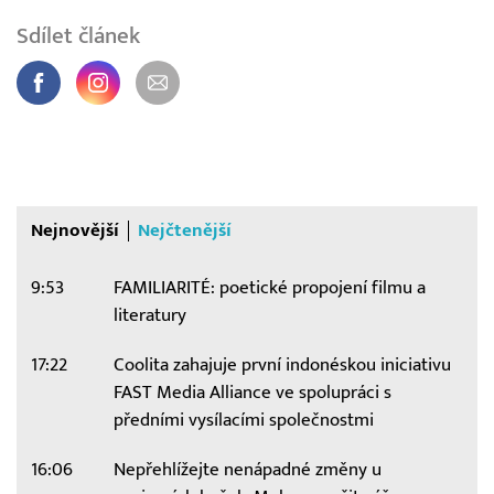
Sdílet článek
Nejnovější
Nejčtenější
9:53
FAMILIARITÉ: poetické propojení filmu a
literatury
17:22
Coolita zahajuje první indonéskou iniciativu
FAST Media Alliance ve spolupráci s
předními vysílacími společnostmi
16:06
Nepřehlížejte nenápadné změny u