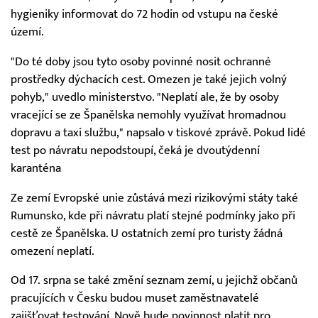
hygieniky informovat do 72 hodin od vstupu na české
území.
"Do té doby jsou tyto osoby povinné nosit ochranné
prostředky dýchacích cest. Omezen je také jejich volný
pohyb," uvedlo ministerstvo. "Neplatí ale, že by osoby
vracející se ze Španělska nemohly využívat hromadnou
dopravu a taxi službu," napsalo v tiskové zprávě. Pokud lidé
test po návratu nepodstoupí, čeká je dvoutýdenní
karanténa
Ze zemí Evropské unie zůstává mezi rizikovými státy také
Rumunsko, kde při návratu platí stejné podmínky jako při
cestě ze Španělska. U ostatních zemí pro turisty žádná
omezení neplatí.
Od 17. srpna se také změní seznam zemí, u jejichž občanů
pracujících v Česku budou muset zaměstnavatelé
zajišťovat testování. Nově bude povinnost platit pro