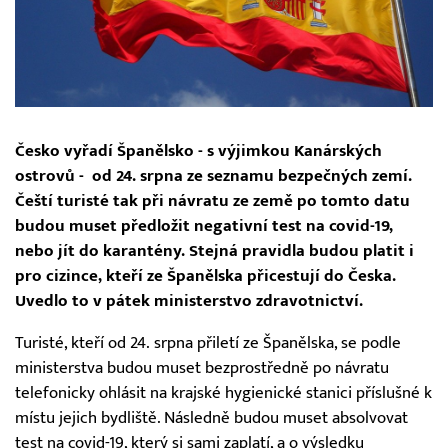
Česko vyřadí Španělsko - s výjimkou Kanárských
ostrovů - od 24. srpna ze seznamu bezpečných zemí.
Čeští turisté tak při návratu ze země po tomto datu
budou muset předložit negativní test na covid-19,
nebo jít do karantény. Stejná pravidla budou platit i
pro cizince, kteří ze Španělska přicestují do Česka.
Uvedlo to v pátek ministerstvo zdravotnictví.
Turisté, kteří od 24. srpna přiletí ze Španělska, se podle
ministerstva budou muset bezprostředně po návratu
telefonicky ohlásit na krajské hygienické stanici příslušné k
místu jejich bydliště. Následně budou muset absolvovat
test na covid-19, který si sami zaplatí, a o výsledku