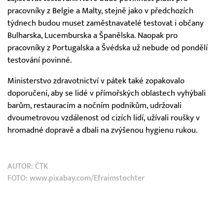
pracovníky z Belgie a Malty, stejně jako v předchozích
týdnech budou muset zaměstnavatelé testovat i občany
Bulharska, Lucemburska a Španělska. Naopak pro
pracovníky z Portugalska a Švédska už nebude od pondělí
testování povinné.
Ministerstvo zdravotnictví v pátek také zopakovalo
doporučení, aby se lidé v přímořských oblastech vyhýbali
barům, restauracím a nočním podnikům, udržovali
dvoumetrovou vzdálenost od cizích lidí, užívali roušky v
hromadné dopravě a dbali na zvýšenou hygienu rukou.
AUTOR:
ČTK
FOTO: www.pixabay.com/Efraimstochter