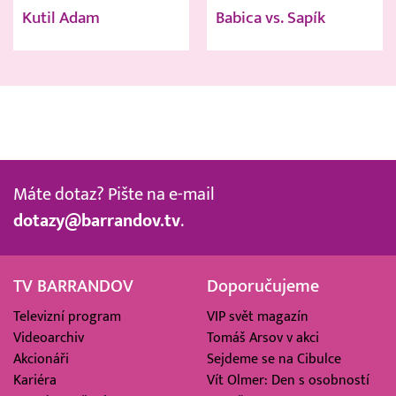
Kutil Adam
Babica vs. Sapík
Máte dotaz? Pište na e-mail
dotazy@barrandov.tv
.
TV BARRANDOV
Doporučujeme
Televizní program
VIP svět magazín
Videoarchiv
Tomáš Arsov v akci
Akcionáři
Sejdeme se na Cibulce
Kariéra
Vít Olmer: Den s osobností